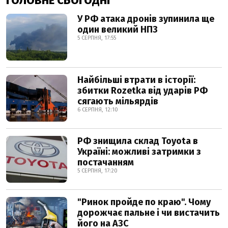
ГОЛОВНЕ СЬОГОДНІ
У РФ атака дронів зупинила ще
один великий НПЗ
5 СЕРПНЯ, 17:55
Найбільші втрати в історії:
збитки Rozetka від ударів РФ
сягають мільярдів
6 СЕРПНЯ, 12:10
РФ знищила склад Toyota в
Україні: можливі затримки з
постачанням
5 СЕРПНЯ, 17:20
"Ринок пройде по краю". Чому
дорожчає пальне і чи вистачить
його на АЗС