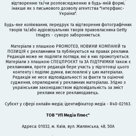
відтворенню та/чи розповсюдженню в будь-якій формі,
інакше як з письмового дозволу агентства "Інтерфакс-
Україна".
Будь-яке копіювання, передрук та відтворення фотографічних
творів та/або аудіовізуальних творів правовласника Getty
Images - суворо забороняється.
Матеріали з плашкою PROMOTED, НОВИНИ КОМПАНІЙ та
ПОЗИЦІЯ є рекламними та публікуються на правах реклами.
Редакція може не поділяти погляди, які в них промотуються.
Матеріали з плашкою СПЕЦПРОЄКТ та ЗА ПІДТРИМКИ також є
рекламними, проте редакція бере участь у підготовці цього
контенту і поділяє думки, висловлені у цих матеріалах.
Редакція не несе відповідальності за факти та оціночні
судження, оприлюднені у рекламних матеріалах. Згідно з
українським законодавством відповідальність за зміст
реклами несе рекламодавець.
Cубєкт у сфері онлайн-медіа; ідентифікатор медіа - R40-02163.
ТОВ "УП Медіа Плюс"
Адреса: 01032, м. Київ, вул. Жилянська, 48, 50А