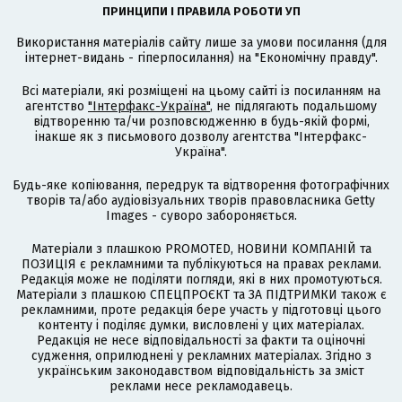
ПРИНЦИПИ І ПРАВИЛА РОБОТИ УП
Використання матеріалів сайту лише за умови посилання (для
інтернет-видань - гіперпосилання) на "Економічну правду".
Всі матеріали, які розміщені на цьому сайті із посиланням на
агентство
"Інтерфакс-Україна"
, не підлягають подальшому
відтворенню та/чи розповсюдженню в будь-якій формі,
інакше як з письмового дозволу агентства "Інтерфакс-
Україна".
Будь-яке копіювання, передрук та відтворення фотографічних
творів та/або аудіовізуальних творів правовласника Getty
Images - суворо забороняється.
Матеріали з плашкою PROMOTED, НОВИНИ КОМПАНІЙ та
ПОЗИЦІЯ є рекламними та публікуються на правах реклами.
Редакція може не поділяти погляди, які в них промотуються.
Матеріали з плашкою СПЕЦПРОЄКТ та ЗА ПІДТРИМКИ також є
рекламними, проте редакція бере участь у підготовці цього
контенту і поділяє думки, висловлені у цих матеріалах.
Редакція не несе відповідальності за факти та оціночні
судження, оприлюднені у рекламних матеріалах. Згідно з
українським законодавством відповідальність за зміст
реклами несе рекламодавець.