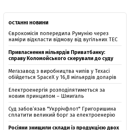
ОСТАННІ НОВИНИ
Єврокомісія попередила Румунію через
наміри відкласти відмову від вугільних ТЕС
Привласнення мільярдів Приватбанку:
справу Коломойського скерували до суду
Мегазавод з виробництва чипів у Техасі
обійдеться SpaceX у 16,8 мільярдів доларів
Електроенергія розподілятиметься за
новим принципом – Шмигаль
Суд забов’язав "Укррічфлот" Григоришина
сплатити великий борг за електроенерію
Росіяни знищили склади із продукцією двох