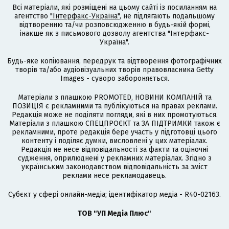
Всі матеріали, які розміщені на цьому сайті із посиланням на
агентство
"Інтерфакс-Україна"
, не підлягають подальшому
відтворенню та/чи розповсюдженню в будь-якій формі,
інакше як з письмового дозволу агентства "Інтерфакс-
Україна".
Будь-яке копіювання, передрук та відтворення фотографічних
творів та/або аудіовізуальних творів правовласника Getty
Images - суворо забороняється.
Матеріали з плашкою PROMOTED, НОВИНИ КОМПАНІЙ та
ПОЗИЦІЯ є рекламними та публікуються на правах реклами.
Редакція може не поділяти погляди, які в них промотуються.
Матеріали з плашкою СПЕЦПРОЄКТ та ЗА ПІДТРИМКИ також є
рекламними, проте редакція бере участь у підготовці цього
контенту і поділяє думки, висловлені у цих матеріалах.
Редакція не несе відповідальності за факти та оціночні
судження, оприлюднені у рекламних матеріалах. Згідно з
українським законодавством відповідальність за зміст
реклами несе рекламодавець.
Cубєкт у сфері онлайн-медіа; ідентифікатор медіа - R40-02163.
ТОВ "УП Медіа Плюс"