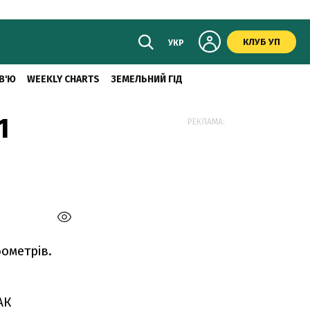
КЛУБ УП
УКР
В'Ю
WEEKLY CHARTS
ЗЕМЕЛЬНИЙ ГІД
1
РЕКЛАМА:
ометрів.
АК