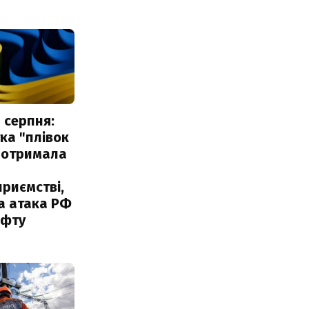
 серпня:
ка "плівок
 отримала
риємстві,
а атака РФ
афту