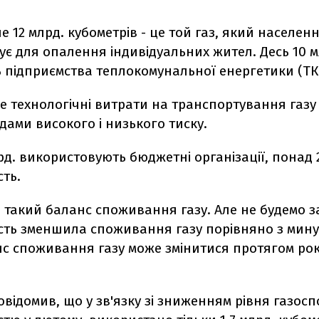
е 12 млрд. кубометрів - це той газ, який населен
є для опалення індивідуальних жител. Десь 10 м
 підприємства теплокомунальної енергетики (ТК
 це технологічні витрати на транспортування газу
ами високого і низького тиску.
д. використовують бюджетні організації, понад 2
ть.
 такий баланс споживання газу. Але не будемо з
сть зменшила споживання газу порівняно з мину
нс споживання газу може змінитися протягом року
овідомив, що у зв'язку зі зниженням рівня газо