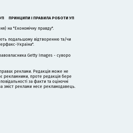
УП
ПРИНЦИПИ І ПРАВИЛА РОБОТИ УП
я) на "Економічну правду".
гають подальшому відтворенню та/чи
терфакс-Україна".
равовласника Getty Images - суворо
равах реклами. Редакція може не
 є рекламними, проте редакція бере
дповідальності за факти та оціночні
за зміст реклами несе рекламодавець.