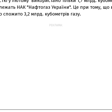
тю у лютому використано тільки 1,7 млрд. кубоме
алежать НАК "Нафтогаз України". Це при тому, що
о спожито 3,2 млрд. кубометрів газу.
РЕКЛАМА: