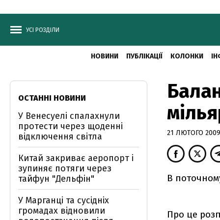
УСІ РОЗДІЛИ
НОВИНИ
ПУБЛІКАЦІЇ
КОЛОНКИ
ІН
Балан
ОСТАННІ НОВИНИ
мілья
У Венесуелі спалахнули
протести через щоденні
21 ЛЮТОГО 2009,
відключення світла
Китай закриває аеропорт і
зупиняє потяги через
В поточному
тайфун "Дельфін"
У Марганці та сусідніх
громадах відновили
Про це роз