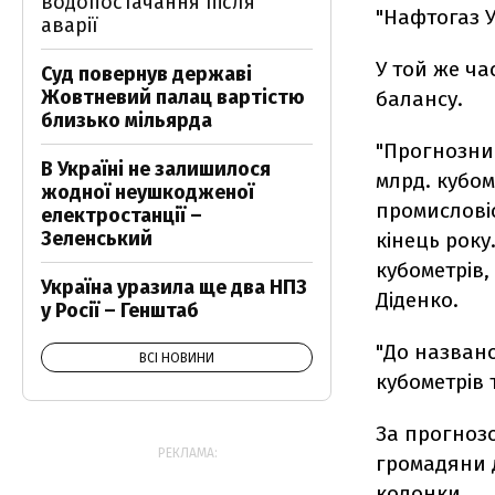
водопостачання після
"Нафтогаз У
аварії
У той же ча
Суд повернув державі
Жовтневий палац вартістю
балансу.
близько мільярда
"Прогнозни
В Україні не залишилося
млрд. кубом
жодної неушкодженої
промисловіс
електростанції –
Зеленський
кінець року
кубометрів,
Україна уразила ще два НПЗ
Діденко.
у Росії – Генштаб
"До названо
ВСІ НОВИНИ
кубометрів 
За прогнозо
РЕКЛАМА:
громадяни д
колонки.