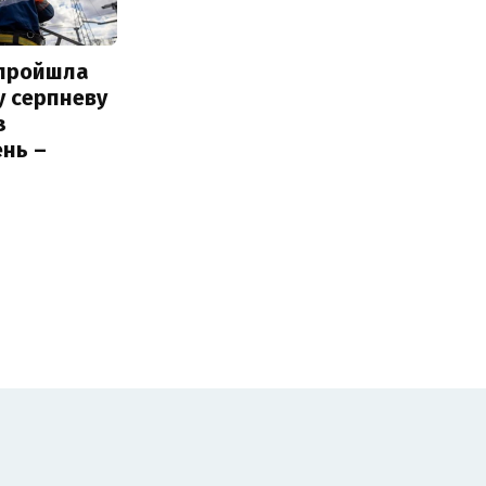
 пройшла
у серпневу
з
нь –
ь