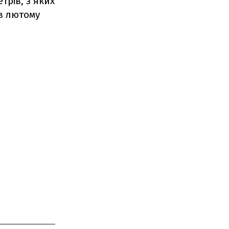
трів, з яких
 в лютому