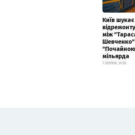
Київ шукає 
відремонту
між "Тарас
Шевченко" 
"Почайною"
мільярда
7 СЕРПНЯ, 19:55