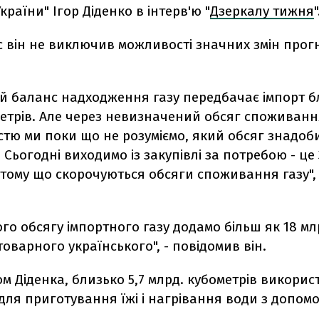
країни" Ігор Діденко в інтерв'ю "
Дзеркалу тижня
"
с він не виключив можливості значних змін прог
й баланс надходження газу передбачає імпорт б
етрів. Але через невизначений обсяг споживанн
тю ми поки що не розуміємо, який обсяг знадоби
. Сьогодні виходимо із закупівлі за потребою - це 
 тому що скорочуються обсяги споживання газу", 
го обсягу імпортного газу додамо більш як 18 мл
товарного українського", - повідомив він.
м Діденка, близько 5,7 млрд. кубометрів викори
ля приготування їжі і нагрівання води з допом