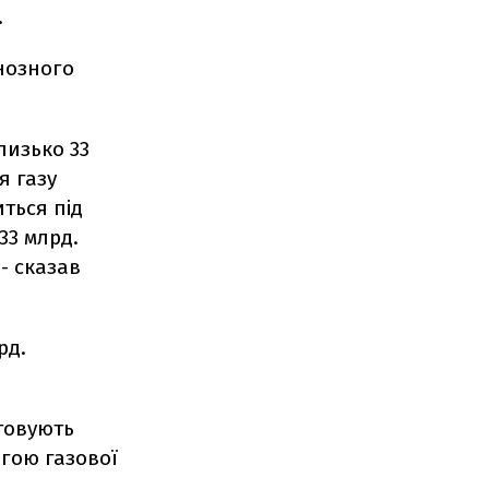
.
нозного
лизько 33
я газу
ться під
33 млрд.
- сказав
рд.
стовують
огою газової