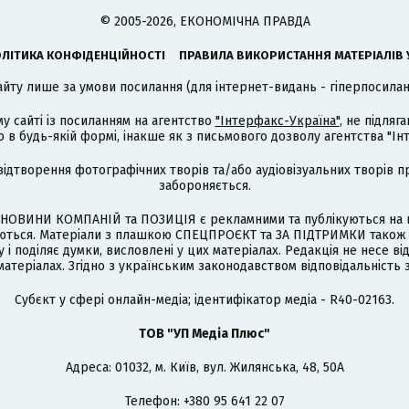
© 2005-2026, ЕКОНОМІЧНА ПРАВДА
ЛІТИКА КОНФІДЕНЦІЙНОСТІ
ПРАВИЛА ВИКОРИСТАННЯ МАТЕРІАЛІВ 
айту лише за умови посилання (для інтернет-видань - гіперпосиланн
му сайті із посиланням на агентство
"Інтерфакс-Україна"
, не підля
 будь-якій формі, інакше як з письмового дозволу агентства "Ін
відтворення фотографічних творів та/або аудіовізуальних творів п
забороняється.
НОВИНИ КОМПАНІЙ та ПОЗИЦІЯ є рекламними та публікуються на п
туються. Матеріали з плашкою СПЕЦПРОЄКТ та ЗА ПІДТРИМКИ також
 і поділяє думки, висловлені у цих матеріалах. Редакція не несе ві
атеріалах. Згідно з українським законодавством відповідальність 
Cубєкт у сфері онлайн-медіа; ідентифікатор медіа - R40-02163.
ТОВ "УП Медіа Плюс"
Адреса: 01032, м. Київ, вул. Жилянська, 48, 50А
Телефон: +380 95 641 22 07