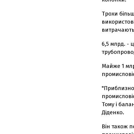
Трохи більш
використову
витрачають
6,5 млрд. -
трубопровод
Майже 1 млр
промисловіс
"Приблизно
промислові
Тому і бала
Діденко.
Він також п