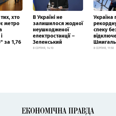
тих, хто
В Україні не
Україна
є метро
залишилося жодної
рекордн
а
неушкодженої
спеку бе
і
електростанції –
відключе
 за 1,76
Зеленський
Шмигал
8 СЕРПНЯ, 14:10
8 СЕРПНЯ, 11:50