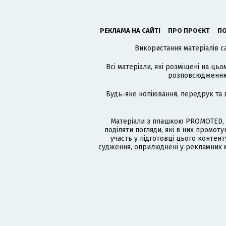
РЕКЛАМА НА САЙТІ
ПРО ПРОЄКТ
ПО
Використання матеріалів с
Всі матеріали, які розміщені на цьо
розповсюдженню в
Будь-яке копіювання, передрук та 
Матеріали з плашкою PROMOTED, 
поділяти погляди, які в них промо
участь у підготовці цього контенту
судження, оприлюднені у рекламних м