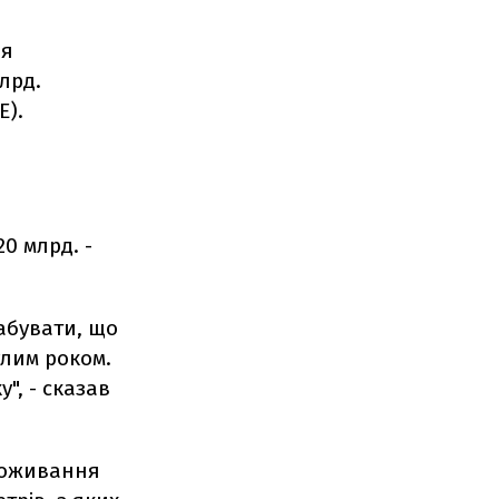
ня
лрд.
Е).
0 млрд. -
абувати, що
лим роком.
", - сказав
споживання