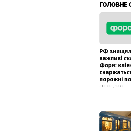
ГОЛОВНЕ 
РФ знищи
важливі с
Фори: кліє
скаржатьс
порожні по
8 СЕРПНЯ, 10:40