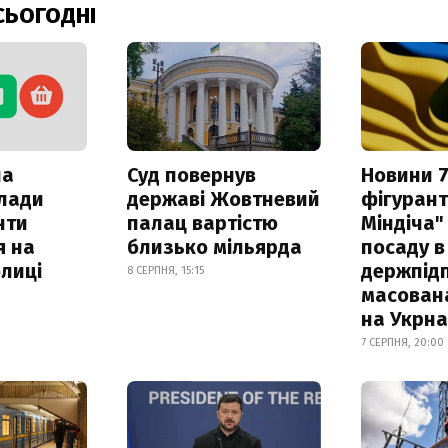
СЬОГОДНІ
ла
Суд повернув
Новини 7
клади
державі Жовтневий
фігурант
нти
палац вартістю
Міндіча"
я на
близько мільярда
посаду в
лиці
держпідп
8 СЕРПНЯ, 15:15
масован
на Укрн
7 СЕРПНЯ, 20:00