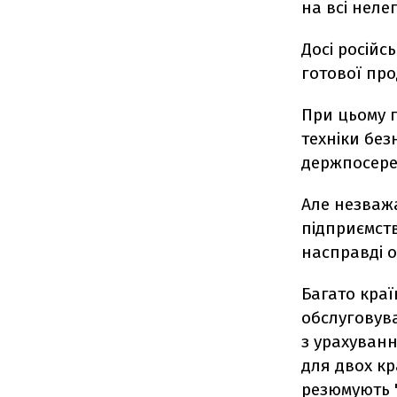
на всі неле
Досі російс
готової про
При цьому п
техніки без
держпосере
Але незваж
підприємств
насправді 
Багато краї
обслуговув
з урахуванн
для двох кр
резюмують "