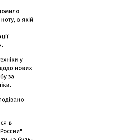
ідомило
ноту, в якій
ції
я.
ехніки у
щодо нових
бу за
іки.
сподівано
вся в
 России"
ти на будь-