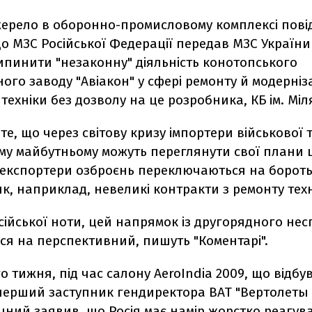
жерело в оборонно-промисловому комплексі пов
 МЗС Російської Федерації передав МЗС України 
ипинити "незаконну" діяльність конотопського
ого заводу "Авіакон" у сфері ремонту й модерніза
 техніки без дозволу на це розробника, КБ ім. Міл
 те, що через світову кризу імпортери військової т
у майбутньому можуть переглянути свої плани 
, експортери озброєнь переключаються на бороть
 як, наприклад, невеликі контракти з ремонту техн
сійської ноти, цей напрямок із другорядного не
ся на перспективний, пишуть "Коментарі".
 тижня, під час салону AeroIndia 2009, що відбу
 перший заступник гендиректора ВАТ "Вертолеты
ний заявив, що Росія має намір жорстко реагува