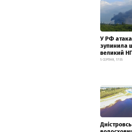
У РФ атака
зупинила 
великий Н
5 СЕРПНЯ, 17:55
Дністровсь
водосхови