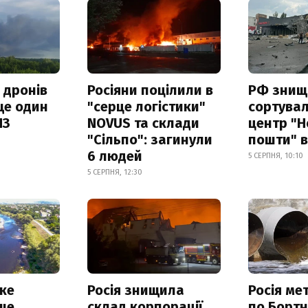
 дронів
Росіяни поцілили в
РФ знищ
ще один
"серце логістики"
сортува
ПЗ
NOVUS та склади
центр "Н
"Сільпо": загинули
пошти" в
6 людей
5 СЕРПНЯ, 10:10
5 СЕРПНЯ, 12:30
ке
Росія знищила
Росія ме
ще
склад корпорації
по Бортн