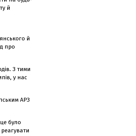
ту й
дянського й
од про
дів. З тими
пів, у нас
.
опським АРЗ
 це було
 реагувати