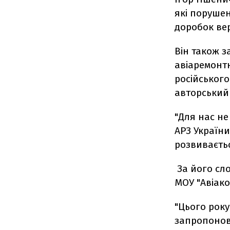
які порушен
доробок вер
Він також з
авіаремонтн
російського
авторський 
"Для нас не
АРЗ України
розвиваєтьс
За його сло
МОУ "Авіако
"Цього року
запропонова