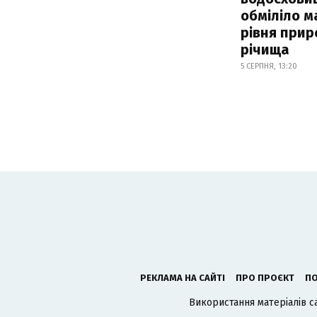
обміліло м
рівня при
річища
5 СЕРПНЯ, 13:20
РЕКЛАМА НА САЙТІ
ПРО ПРОЄКТ
ПО
Використання матеріалів с