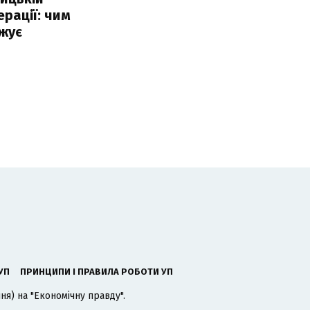
ерації: чим
жує
УП
ПРИНЦИПИ І ПРАВИЛА РОБОТИ УП
я) на "Економічну правду".