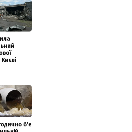
ила
льний
ової
 Києві
тодично б’є
ицькій