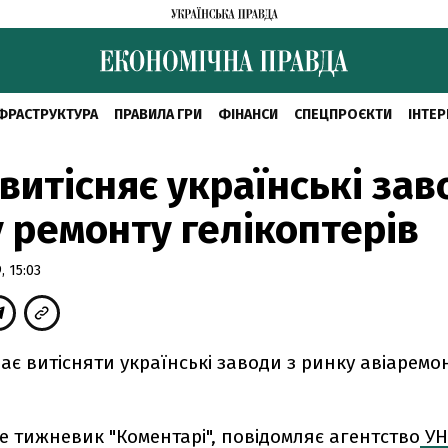
ФРАСТРУКТУРА
ПРАВИЛА ГРИ
ФІНАНСИ
СПЕЦПРОЄКТИ
ІНТЕР
 витісняє українські зав
 ремонту гелікоптерів
 15:03
ає витісняти українські заводи з ринку авіаремо
 тижневик "Коментарі", повідомляє агентство
УН