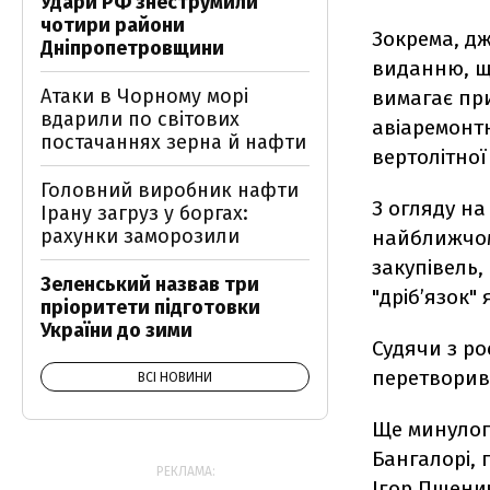
Удари РФ знеструмили
чотири райони
Зокрема, д
Дніпропетровщини
виданню, що
Атаки в Чорному морі
вимагає пр
вдарили по світових
авіаремонтн
постачаннях зерна й нафти
вертолітної
Головний виробник нафти
З огляду на
Ірану загруз у боргах:
рахунки заморозили
найближчом
закупівель
Зеленський назвав три
"дріб’язок"
пріоритети підготовки
України до зими
Судячи з ро
перетворив
ВСІ НОВИНИ
Ще минулого
Бангалорі,
РЕКЛАМА:
Ігор Пшенич