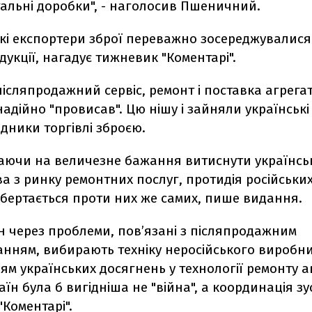
гальні доробки", - наголосив Пшеничний.
ькі експортери зброї переважно зосереджувалися 
дукції, нагадує тижневик "Коментарі".
ісляпродажний сервіс, ремонт і поставка агрегаті
надійно "провисав". Цю нішу і зайняли українські
дники торгівлі зброєю.
аючи на величезне бажання витиснути українськ
а з ринку ремонтних послуг, протидія російськи
обертається проти них же самих, пише видання.
н через проблеми, пов’язані з післяпродажним
анням, вибирають техніку неросійського виробни
ям українських досягнень у технології ремонту а
аїн була б вигідніша не "війна", а координація зу
Коментарі".