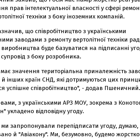
ня прав інтелектуальної власності у сфері ремон
толітної техніки з боку іноземних компаній.
азначив, що співробітництво з українськими
ими заводами з ремонту вертолітної техніки ра
 виробництва буде базуватися на підписанні уг
супровід з боку розробника.
 має значення територіальна приналежність заво
 й інших країн СНД, які дотримуються цих принци
я успішне співробітництво", - додав Пшеничний
вами, з українськими АРЗ МОУ, зокрема з Конот
н" укладено відповідну угоду.
 ми запропонували перепідписати угоду, думаю,
но й "Авіакону". Ми, безумовно, будемо жорстко