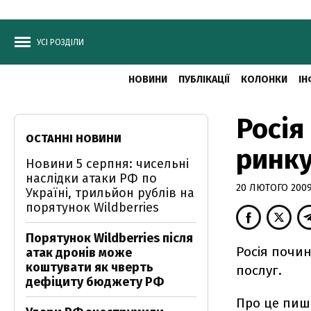
УСІ РОЗДІЛИ
НОВИНИ
ПУБЛІКАЦІЇ
КОЛОНКИ
ІН
Росія
ОСТАННІ НОВИНИ
ринку
Новини 5 серпня: чисельні
наслідки атаки РФ по
20 ЛЮТОГО 2009,
Україні, трильйон рублів на
порятунок Wildberries
Порятунок Wildberries після
Росія почин
атак дронів може
коштувати як чверть
послуг.
дефіциту бюджету РФ
Про це пише