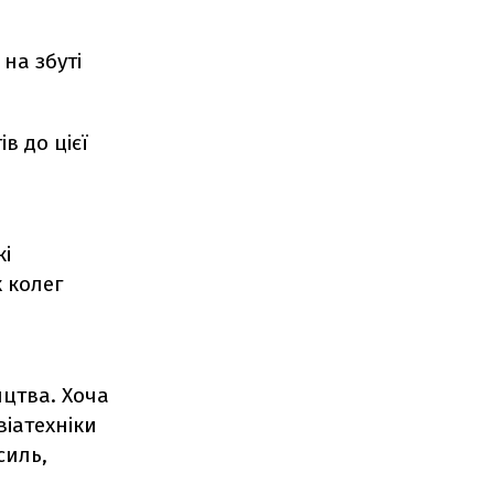
на збуті
в до цієї
і
х колег
цтва. Хоча
віатехніки
силь,