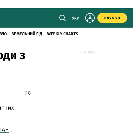
КЛУБ УП
УКР
В'Ю
ЗЕМЕЛЬНИЙ ГІД
WEEKLY CHARTS
оди з
РЕКЛАМА:
нтних
ІАН
.