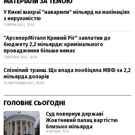
МАТЕРІАЛИ ЗА ТЕМОЮ
У Києві шахраї "наварили" мільярд на махінаціях
з нерухомістю
7 ЛИПНЯ 2022, 13:52
"АрселорМіталл Кривий Ріг" заплатив до
бюджету 2,2 мільярди: кримінального
провадження більше немає
7 БЕРЕЗНЯ 2022, 10:55
Спізнілий транш. Що влада пообіцяла МВФ за 2,2
мільярда доларів
24 ЛИСТОПАДА 2021, 18:00
ГОЛОВНЕ СЬОГОДНІ
Суд повернув державі
Жовтневий палац вартістю
близько мільярда
8 СЕРПНЯ, 15:15