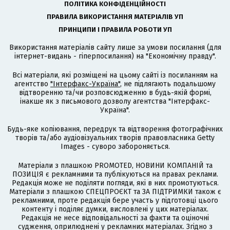
ПОЛІТИКА КОНФІДЕНЦІЙНОСТІ
ПРАВИЛА ВИКОРИСТАННЯ МАТЕРІАЛІВ УП
ПРИНЦИПИ І ПРАВИЛА РОБОТИ УП
Використання матеріалів сайту лише за умови посилання (для
інтернет-видань - гіперпосилання) на "Економічну правду".
Всі матеріали, які розміщені на цьому сайті із посиланням на
агентство
"Інтерфакс-Україна"
, не підлягають подальшому
відтворенню та/чи розповсюдженню в будь-якій формі,
інакше як з письмового дозволу агентства "Інтерфакс-
Україна".
Будь-яке копіювання, передрук та відтворення фотографічних
творів та/або аудіовізуальних творів правовласника Getty
Images - суворо забороняється.
Матеріали з плашкою PROMOTED, НОВИНИ КОМПАНІЙ та
ПОЗИЦІЯ є рекламними та публікуються на правах реклами.
Редакція може не поділяти погляди, які в них промотуються.
Матеріали з плашкою СПЕЦПРОЄКТ та ЗА ПІДТРИМКИ також є
рекламними, проте редакція бере участь у підготовці цього
контенту і поділяє думки, висловлені у цих матеріалах.
Редакція не несе відповідальності за факти та оціночні
судження, оприлюднені у рекламних матеріалах. Згідно з