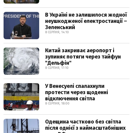
В Україні не залишилося жодної
неушкодженої електростанції –
Зеленський
8 СЕРПНЯ, 14:10
Китай закриває аеропорт і
зупиняє потяги через тайфун
"Дельфін"
8 СЕРПНЯ, 17:10
У Венесуелі спалахнули
протести через щоденні
відключення світла
8 СЕРПНЯ, 18:00
Одещина частково без світла
після однієї з наймасштабніших