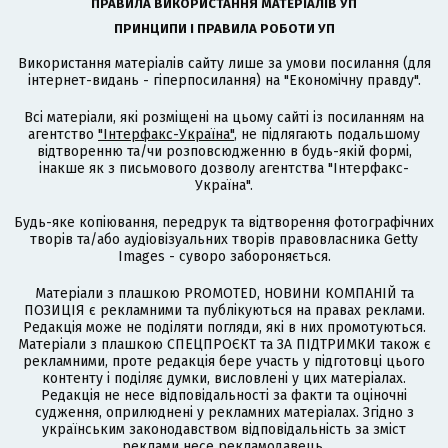
ПРАВИЛА ВИКОРИСТАННЯ МАТЕРІАЛІВ УП
ПРИНЦИПИ І ПРАВИЛА РОБОТИ УП
Використання матеріалів сайту лише за умови посилання (для
інтернет-видань - гіперпосилання) на "Економічну правду".
Всі матеріали, які розміщені на цьому сайті із посиланням на
агентство
"Інтерфакс-Україна"
, не підлягають подальшому
відтворенню та/чи розповсюдженню в будь-якій формі,
інакше як з письмового дозволу агентства "Інтерфакс-
Україна".
Будь-яке копіювання, передрук та відтворення фотографічних
творів та/або аудіовізуальних творів правовласника Getty
Images - суворо забороняється.
Матеріали з плашкою PROMOTED, НОВИНИ КОМПАНІЙ та
ПОЗИЦІЯ є рекламними та публікуються на правах реклами.
Редакція може не поділяти погляди, які в них промотуються.
Матеріали з плашкою СПЕЦПРОЄКТ та ЗА ПІДТРИМКИ також є
рекламними, проте редакція бере участь у підготовці цього
контенту і поділяє думки, висловлені у цих матеріалах.
Редакція не несе відповідальності за факти та оціночні
судження, оприлюднені у рекламних матеріалах. Згідно з
українським законодавством відповідальність за зміст
реклами несе рекламодавець.