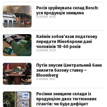
Росія зруйнувала склад Bosch:
уся продукція знищена
6 СЕРПНЯ, 10:50
Кабмін зобовʼязав податкову
передати Міноборони дані
чоловіків 18-60 років
6 СЕРПНЯ, 19:39
Путін змусив Центральний банк
знизити базову ставку –
Bloomberg
6 СЕРПНЯ, 15:07
Росіяни знищили склади із
продукцією двох тютюнових
гігантів: чи буде дефіцит