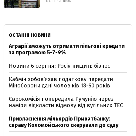
6 СЕРПНЯ, 18:04
ОСТАННІ НОВИНИ
Аграрії зможуть отримати пільгові кредити
за програмою 5-7-9%
Новини 6 серпня: Росія нищить бізнес
Кабмін зобовʼязав податкову передати
Міноборони дані чоловіків 18-60 років
Єврокомісія попередила Румунію через
наміри відкласти відмову від вугільних ТЕС
Привласнення мільярдів Приватбанку:
справу Коломойського скерували до суду