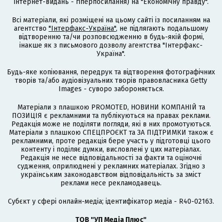
інтернет-видань - гіперпосилання) на "Економічну правду".
Всі матеріали, які розміщені на цьому сайті із посиланням на
агентство
"Інтерфакс-Україна"
, не підлягають подальшому
відтворенню та/чи розповсюдженню в будь-якій формі,
інакше як з письмового дозволу агентства "Інтерфакс-
Україна".
Будь-яке копіювання, передрук та відтворення фотографічних
творів та/або аудіовізуальних творів правовласника Getty
Images - суворо забороняється.
Матеріали з плашкою PROMOTED, НОВИНИ КОМПАНІЙ та
ПОЗИЦІЯ є рекламними та публікуються на правах реклами.
Редакція може не поділяти погляди, які в них промотуються.
Матеріали з плашкою СПЕЦПРОЄКТ та ЗА ПІДТРИМКИ також є
рекламними, проте редакція бере участь у підготовці цього
контенту і поділяє думки, висловлені у цих матеріалах.
Редакція не несе відповідальності за факти та оціночні
судження, оприлюднені у рекламних матеріалах. Згідно з
українським законодавством відповідальність за зміст
реклами несе рекламодавець.
Cубєкт у сфері онлайн-медіа; ідентифікатор медіа - R40-02163.
ТОВ "УП Медіа Плюс"