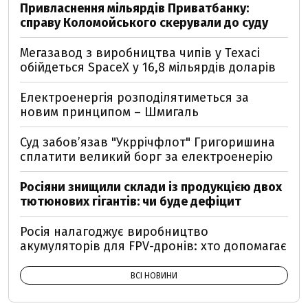
Привласнення мільярдів Приватбанку:
справу Коломойського скерували до суду
Мегазавод з виробництва чипів у Техасі
обійдеться SpaceX у 16,8 мільярдів доларів
Електроенергія розподілятиметься за
новим принципом – Шмигаль
Суд забов’язав "Укррічфлот" Григоришина
сплатити великий борг за електроенерію
Росіяни знищили склади із продукцією двох
тютюнових гігантів: чи буде дефіцит
Росія налагоджує виробництво
акумуляторів для FPV-дронів: хто допомагає
ВСІ НОВИНИ