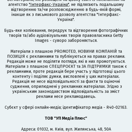
агентство
"Інтерфакс-Україна"
, не підлягають подальшому
відтворенню та/чи розповсюдженню в будь-якій формі,
інакше як з письмового дозволу агентства "Інтерфакс-
Україна".
Будь-яке копіювання, передрук та відтворення фотографічних
творів та/або аудіовізуальних творів правовласника Getty
Images - суворо забороняється.
Матеріали з плашкою PROMOTED, НОВИНИ КОМПАНІЙ та
ПОЗИЦІЯ є рекламними та публікуються на правах реклами.
Редакція може не поділяти погляди, які в них промотуються.
Матеріали з плашкою СПЕЦПРОЄКТ та ЗА ПІДТРИМКИ також є
рекламними, проте редакція бере участь у підготовці цього
контенту і поділяє думки, висловлені у цих матеріалах.
Редакція не несе відповідальності за факти та оціночні
судження, оприлюднені у рекламних матеріалах. Згідно з
українським законодавством відповідальність за зміст
реклами несе рекламодавець.
Cубєкт у сфері онлайн-медіа; ідентифікатор медіа - R40-02163.
ТОВ "УП Медіа Плюс"
Адреса: 01032, м. Київ, вул. Жилянська, 48, 50А