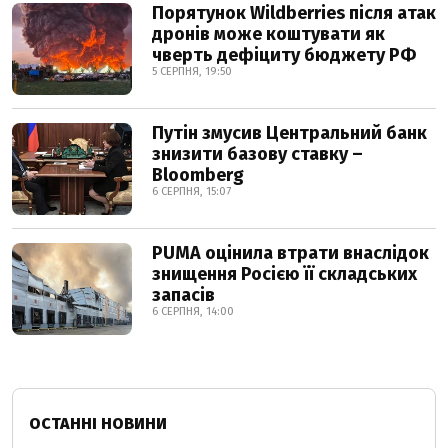
Порятунок Wildberries після атак
дронів може коштувати як
чверть дефіциту бюджету РФ
5 СЕРПНЯ, 19:50
Путін змусив Центральний банк
знизити базову ставку –
Bloomberg
6 СЕРПНЯ, 15:07
PUMA оцінила втрати внаслідок
знищення Росією її складських
запасів
6 СЕРПНЯ, 14:00
ОСТАННІ НОВИНИ