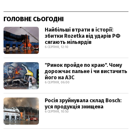
ГОЛОВНЕ СЬОГОДНІ
Найбільші втрати в історії:
збитки Rozetka від ударів РФ
сягають мільярдів
6 СЕРПНЯ, 12:10
"Ринок пройде по краю". Чому
дорожчає пальне і чи вистачить
його на АЗС
6 СЕРПНЯ, 06:00
Росія зруйнувала склад Bosch:
уся продукція знищена
6 СЕРПНЯ, 10:50