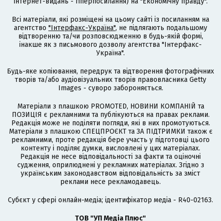
інтернет-видань - гіперпосилання) на "Економічну правду".
Всі матеріали, які розміщені на цьому сайті із посиланням на
агентство
"Інтерфакс-Україна"
, не підлягають подальшому
відтворенню та/чи розповсюдженню в будь-якій формі,
інакше як з письмового дозволу агентства "Інтерфакс-
Україна".
Будь-яке копіювання, передрук та відтворення фотографічних
творів та/або аудіовізуальних творів правовласника Getty
Images - суворо забороняється.
Матеріали з плашкою PROMOTED, НОВИНИ КОМПАНІЙ та
ПОЗИЦІЯ є рекламними та публікуються на правах реклами.
Редакція може не поділяти погляди, які в них промотуються.
Матеріали з плашкою СПЕЦПРОЄКТ та ЗА ПІДТРИМКИ також є
рекламними, проте редакція бере участь у підготовці цього
контенту і поділяє думки, висловлені у цих матеріалах.
Редакція не несе відповідальності за факти та оціночні
судження, оприлюднені у рекламних матеріалах. Згідно з
українським законодавством відповідальність за зміст
реклами несе рекламодавець.
Cубєкт у сфері онлайн-медіа; ідентифікатор медіа - R40-02163.
ТОВ "УП Медіа Плюс"