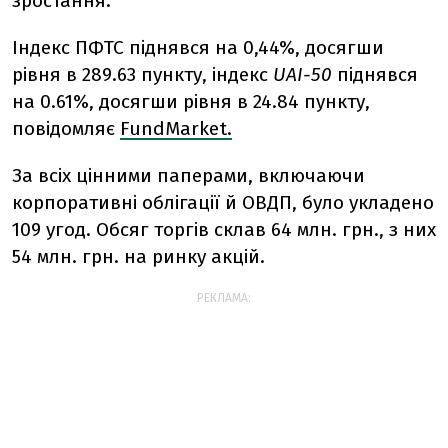
зростання.
Індекс ПФТС піднявся на 0,44%, досягши
рівня в 289.63 пункту, індекс
UAI-50
піднявся
на 0.61%, досягши рівня в 24.84 пункту,
повідомляє
FundMarket.
За всіх цінними паперами, включаючи
корпоративні облігації й ОВДП, було укладено
109 угод. Обсяг торгів склав 64 млн. грн., з них
54 млн. грн. на ринку акцій.
РЕКЛАМА: