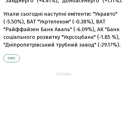
"Західнерго" (+4.41%), "Донбасенерго" (+1.11%).
Упали сьогодні наступні емітенти: "Укравто"
(-5.50%), ВАТ "Укртелеком" (-0.38%), ВАТ
"Райффайзен Банк Аваль" (-6.09%), АК "Банк
соціального розвитку "Укрсоцбанк" (-1.85 %),
"Дніпропетрівський трубний завод" (-29.17%).
ПФТС
РЕКЛАМА: