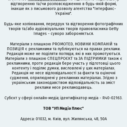
відтворенню та/чи розповсюдженню в будь-якій формі,
інакше як з письмового дозволу агентства "Інтерфакс-
Україна".
Будь-яке копіювання, передрук та відтворення фотографічних
творів та/або аудіовізуальних творів правовласника Getty
Images - суворо забороняється.
Матеріали з плашкою PROMOTED, НОВИНИ КОМПАНІЙ та
ПОЗИЦІЯ є рекламними та публікуються на правах реклами.
Редакція може не поділяти погляди, які в них промотуються.
Матеріали з плашкою СПЕЦПРОЄКТ та ЗА ПІДТРИМКИ також є
рекламними, проте редакція бере участь у підготовці цього
контенту і поділяє думки, висловлені у цих матеріалах.
Редакція не несе відповідальності за факти та оціночні
судження, оприлюднені у рекламних матеріалах. Згідно з
українським законодавством відповідальність за зміст
реклами несе рекламодавець.
Cубєкт у сфері онлайн-медіа; ідентифікатор медіа - R40-02163.
ТОВ "УП Медіа Плюс"
Адреса: 01032, м. Київ, вул. Жилянська, 48, 50А