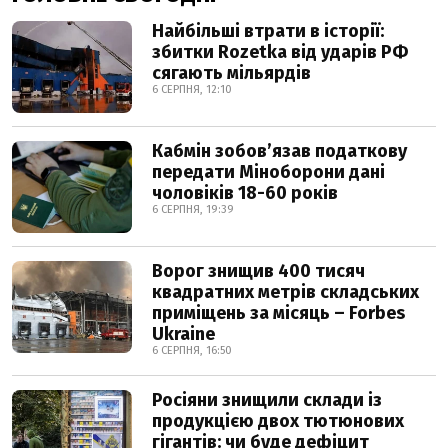
Найбільші втрати в історії:
збитки Rozetka від ударів РФ
сягають мільярдів
6 СЕРПНЯ, 12:10
Кабмін зобовʼязав податкову
передати Міноборони дані
чоловіків 18-60 років
6 СЕРПНЯ, 19:39
Ворог знищив 400 тисяч
квадратних метрів складських
приміщень за місяць – Forbes
Ukraine
6 СЕРПНЯ, 16:50
Росіяни знищили склади із
продукцією двох тютюнових
гігантів: чи буде дефіцит