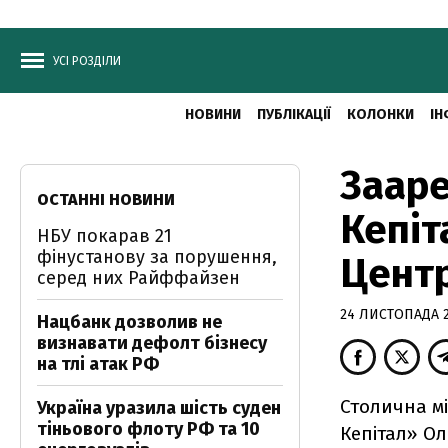
УСІ РОЗДІЛИ
НОВИНИ
ПУБЛІКАЦІЇ
КОЛОНКИ
ІН
Зааре
ОСТАННІ НОВИНИ
Кепіт
НБУ покарав 21
фінустанову за порушення,
Цент
серед них Райффайзен
24 ЛИСТОПАДА 2
Нацбанк дозволив не
визнавати дефолт бізнесу
на тлі атак РФ
Столична мі
Україна уразила шість суден
тіньового флоту РФ та 10
Кепітал» О