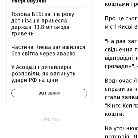
енерговузлів
коштами г
Голова БЕБ: за пів року
Про це сьо
детінізація принесла
місті Києві
державі 13,8 мільярда
гривень
"На разі за
Частина Києва залишилася
свідчення п
без світла через аварію
відповідні 
громадян", 
У Асоціації ритейлерів
розповіли, як вплинуть
удари РФ на ціни
Водночас Я
справи за ч
ВСІ НОВИНИ
стали заяви
"Кінгс Кепі
кошти.
РЕКЛАМА:
На уточнююч
потерпілі, 