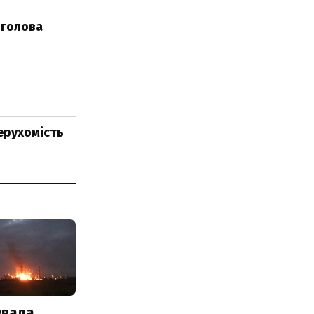
-голова
ерухомість
увала