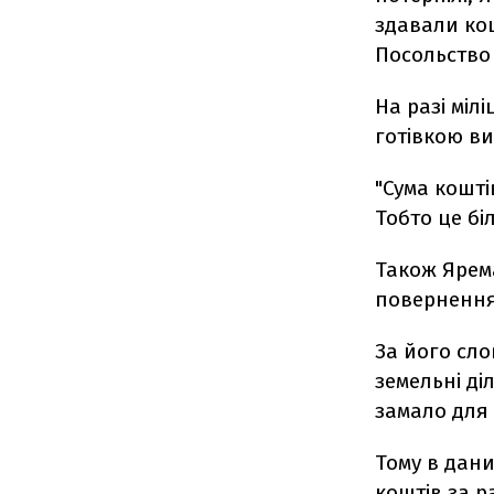
здавали кош
Посольство 
На разі міл
готівкою ви
"Сума кошті
Тобто це бі
Також Ярема
повернення
За його сло
земельні ді
замало для
Тому в дани
коштів за р