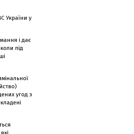
С України у
мання і дає
 коли під
ші
имінальної
йство)
дених угод з
вкладені
ться
які