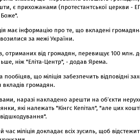
ти, є прихожанами (протестантської церкви - ЕП
Боже".
іція має інформацію про те, що вкладені громад
возилися за межі України.
в, отриманих від громадян, перевищує 100 млн. д
льше, ніж "Еліта-Центр"
, - додав Ярема.
 пообіцяв, що міліція забезпечить відповідні за
 вкладів громадян.
вами, наразі накладено арешти на об’єкти нерухо
лянки, які належать
"Кінгс Кепітал"
, "але цих кошт
 відшкодування".
й час міліція докладає всіх зусиль, щоб відстежит
ахунками.