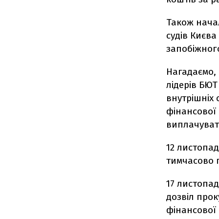
Також начал
судів Києв
запобіжного
Нагадаємо, 
лідерів БЮ
внутрішніх 
фінансової
виплачуват
12 листопа
тимчасово 
17 листопад
дозвіл прок
фінансової к