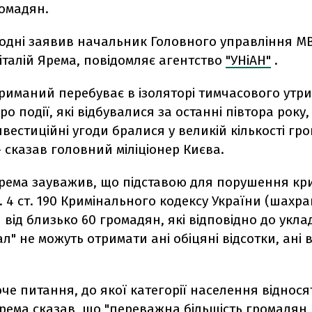
ромадян
.
годні заявив начальник Головного управління МВ
 Віталій Ярема, повідомляє агентство
"УНіАН"
.
триманий перебуває в ізоляторі тимчасового утри
ро події, які відбувалися за останні півтора року,
інвестиційні угоди бралися у великій кількості гро
- сказав головний міліціонер Києва.
рема зауважив, що підставою для порушення кр
. 4 ст. 190 Кримінального кодексу України (шахра
 від близько 60 громадян, які відповідно до укла
тал" не можуть отримати ані обіцяні відсотки, ані 
е питання, до якої категорії населення віднося
Ярема сказав, що "переважна більшість громадян, 