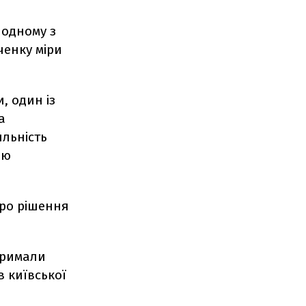
 одному з
ченку міри
, один із
а
яльність
ою
ро рішення
тримали
в київської