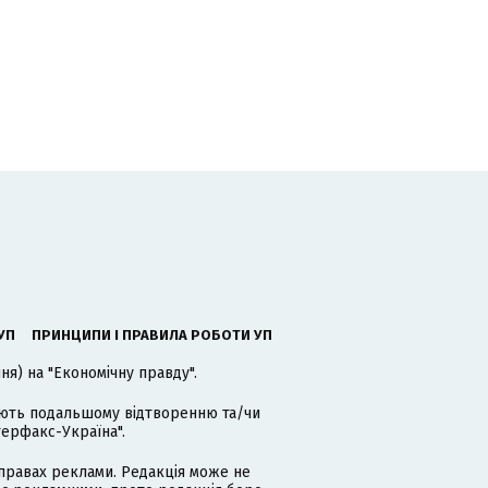
УП
ПРИНЦИПИ І ПРАВИЛА РОБОТИ УП
я) на "Економічну правду".
гають подальшому відтворенню та/чи
терфакс-Україна".
равах реклами. Редакція може не