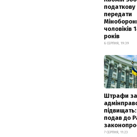
податкову
передати
Міноборон
чоловіків 
років
6 СЕРПНЯ, 19:39
Штрафи з
адмінправ
підвищать:
подав до Р
законопро
7 СЕРПНЯ, 11:23