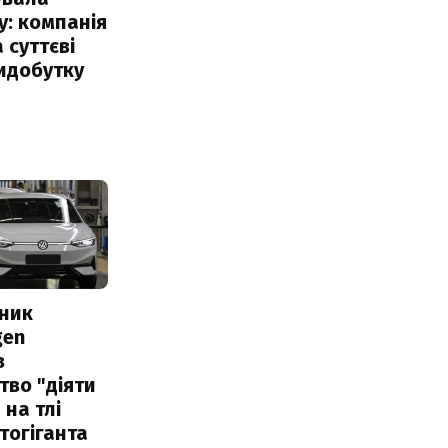
: компанія
 суттєві
идобутку
сник
gen
в
тво "діяти
 на тлі
тогіганта