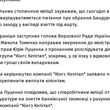
ьник столичною міліції зауважив, що сьогодні в
а вирішуватиметься питання про обрання Бандур
 заходу у вигляді взяття під варту.
раніше заступник голови Верховної Ради України
Т Микола Томенко направив звернення до міністр
справ Юрія Луценка з проханням розслідувати ді
 групи
"Кінгс Кепітал"
, зокрема, у зв`язку з відмов
и гроші своїм вкладникам.
да керівництво компанії
"Кінгс Кепітал"
заявило п
припинити виплати клієнтам.
а Луценко повідомив, що співробітники міліції о
уратури на зняття банківської таємниці з рахункі
омпанії "Кінгз Кепітал".