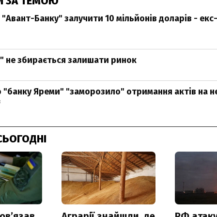
И ЗА ТЕМОЮ
 "Авант-Банку" залучити 10 мільйонів доларів - екс
" не збирається залишати ринок
 "банку Яреми" "заморозило" отримання актів на н
8
СЬОГОДНІ
овʼязав
Аграрії знайшли, де
РФ атак