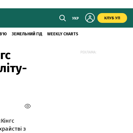
КЛУБ УП
УКР
В'Ю
ЗЕМЕЛЬНИЙ ГІД
WEEKLY CHARTS
гс
РЕКЛАМА:
літу-
«Кінгс
райстві з