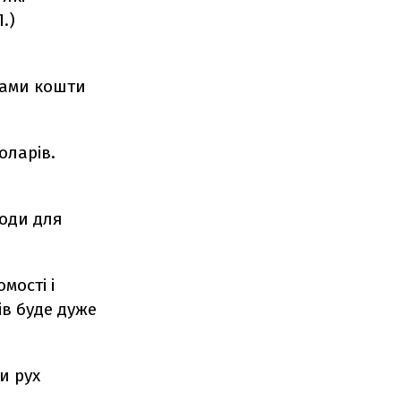
.)
янами кошти
оларів.
ходи для
мості і
ів буде дуже
и рух