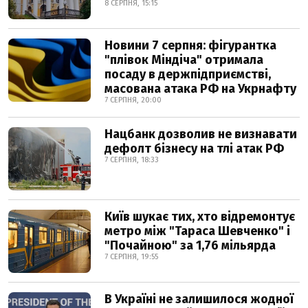
8 СЕРПНЯ, 15:15
Новини 7 серпня: фігурантка
"плівок Міндіча" отримала
посаду в держпідприємстві,
масована атака РФ на Укрнафту
7 СЕРПНЯ, 20:00
Нацбанк дозволив не визнавати
дефолт бізнесу на тлі атак РФ
7 СЕРПНЯ, 18:33
Київ шукає тих, хто відремонтує
метро між "Тараса Шевченко" і
"Почайною" за 1,76 мільярда
7 СЕРПНЯ, 19:55
В Україні не залишилося жодної