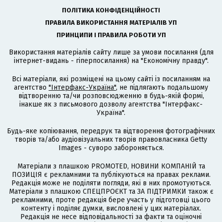
ПОЛІТИКА КОНФІДЕНЦІЙНОСТІ
ПРАВИЛА ВИКОРИСТАННЯ МАТЕРІАЛІВ УП
ПРИНЦИПИ І ПРАВИЛА РОБОТИ УП
Використання матеріалів сайту лише за умови посилання (для
інтернет-видань - гіперпосилання) на "Економічну правду".
Всі матеріали, які розміщені на цьому сайті із посиланням на
агентство
"Інтерфакс-Україна"
, не підлягають подальшому
відтворенню та/чи розповсюдженню в будь-якій формі,
інакше як з письмового дозволу агентства "Інтерфакс-
Україна".
Будь-яке копіювання, передрук та відтворення фотографічних
творів та/або аудіовізуальних творів правовласника Getty
Images - суворо забороняється.
Матеріали з плашкою PROMOTED, НОВИНИ КОМПАНІЙ та
ПОЗИЦІЯ є рекламними та публікуються на правах реклами.
Редакція може не поділяти погляди, які в них промотуються.
Матеріали з плашкою СПЕЦПРОЄКТ та ЗА ПІДТРИМКИ також є
рекламними, проте редакція бере участь у підготовці цього
контенту і поділяє думки, висловлені у цих матеріалах.
Редакція не несе відповідальності за факти та оціночні