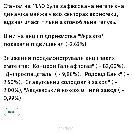
Станом на 11.40 була зафіксована негативна
динаміка майже у всіх секторах економіки,
відзначилася тільки автомобільна галузь.
Ціни на акції підприємства "Укравто"
показали підвищення (+2,63%)
Зниження продемонстрували акції таких
емітентів: "Концерн Галнафтогаз" ( - 82,00%),
"Дніпроспецсталь" ( - 9,86%), "Родовід Банк" ( -
2,50%), "Славутський солодовий завод" ( -
2,00%), "Авдєєвський коксохімічний завод ( -
0,99%)
ПФТС
РЕКЛАМА: