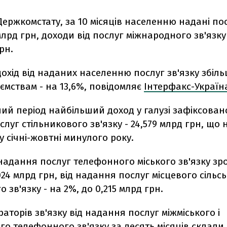
ержкомстату, за 10 місяців населенню надані по
 млрд грн, доходи від послуг міжнародного зв'язк
рн.
охід від наданих населенню послуг зв'язку збіл
ємствам - на 13,6%, повідомляє
Інтерфакс-Україн
ий період найбільший доход у галузі зафіксовано
луг стільникового зв'язку - 24,579 млрд грн, що 
 у січні-жовтні минулого року.
надання послуг телефонного міського зв'язку зр
,024 млрд грн, від надання послуг місцевого сільс
 зв'язку - на 2%, до 0,215 млрд грн.
аторів зв'язку від надання послуг міжміського і
о телефонного зв'язку за десять місяців склали 