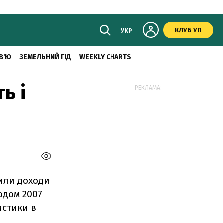
КЛУБ УП
УКР
В'Ю
ЗЕМЕЛЬНИЙ ГІД
WEEKLY CHARTS
ь і
РЕКЛАМА:
шили доходи
іодом 2007
истики в