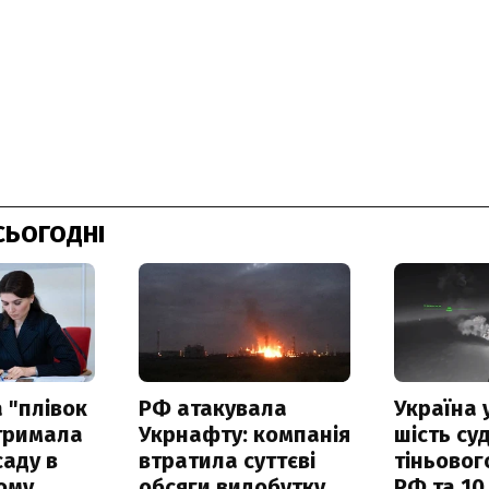
СЬОГОДНІ
 "плівок
РФ атакувала
Україна 
отримала
Укрнафту: компанія
шість су
саду в
втратила суттєві
тіньовог
ому
обсяги видобутку
РФ та 10