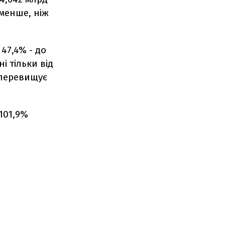
 менше, ніж
47,4% - до
і тільки від
 перевищує
101,9%