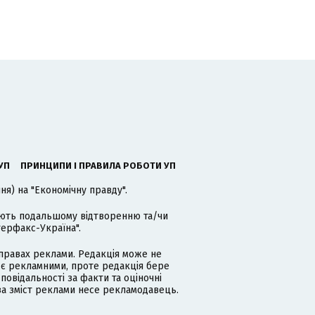
УП
ПРИНЦИПИ І ПРАВИЛА РОБОТИ УП
я) на "Економічну правду".
гають подальшому відтворенню та/чи
терфакс-Україна".
равах реклами. Редакція може не
 є рекламними, проте редакція бере
дповідальності за факти та оціночні
за зміст реклами несе рекламодавець.