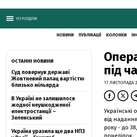
УСІ РОЗДІЛИ
НОВИНИ
ПУБЛІКАЦІЇ
КОЛОНКИ
ІН
Опера
ОСТАННІ НОВИНИ
під ч
Суд повернув державі
Жовтневий палац вартістю
17 ЛИСТОПАДА 2
близько мільярда
В Україні не залишилося
жодної неушкодженої
Українські 
електростанції –
Зеленський
від надання
року - до 3
Україна уразила ще два НПЗ
понеділок.