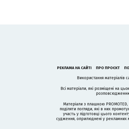
РЕКЛАМА НА САЙТІ
ПРО ПРОЄКТ
ПО
Використання матеріалів с
Всі матеріали, які розміщені на цьо
розповсюдженню в
Матеріали з плашкою PROMOTED, 
поділяти погляди, які в них промо
участь у підготовці цього контенту
судження, оприлюднені у рекламних м