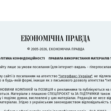
© 2005-2026, ЕКОНОМІЧНА ПРАВДА
ЛІТИКА КОНФІДЕНЦІЙНОСТІ
ПРАВИЛА ВИКОРИСТАННЯ МАТЕРІАЛІВ 
айту лише за умови посилання (для інтернет-видань - гіперпосиланн
му сайті із посиланням на агентство
"Інтерфакс-Україна"
, не підля
 будь-якій формі, інакше як з письмового дозволу агентства "Ін
НОВИНИ КОМПАНІЙ та ПОЗИЦІЯ є рекламними та публікуються на п
туються. Матеріали з плашкою СПЕЦПРОЄКТ та ЗА ПІДТРИМКИ також
 і поділяє думки, висловлені у цих матеріалах. Редакція не несе ві
атеріалах. Згідно з українським законодавством відповідальність 