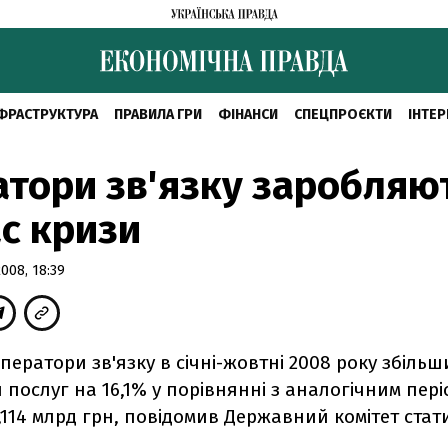
ФРАСТРУКТУРА
ПРАВИЛА ГРИ
ФІНАНСИ
СПЕЦПРОЄКТИ
ІНТЕР
тори зв'язку заробляют
ас кризи
008, 18:39
оператори зв'язку в січні-жовтні 2008 року збіль
 послуг на 16,1% у порівнянні з аналогічним пер
8,114 млрд грн, повідомив Державний комітет стат