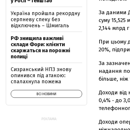
у Росії – Генштаб
За даними Д
Україна пройшла рекордну
серпневу спеку без
суму 15,525
відключень – Шмигаль
2,144 млрд г
РФ знищила важливі
При цьому д
склади Фори: клієнти
20%, підпри
скаржаться на порожні
полиці
За зазначен
Сизранський НПЗ знову
надання пос
опинився під атакою:
більше, ніж
спалахнула пожежа
Доходи від 
ВСІ НОВИНИ
0,4% - до 3
телефонного
РЕКЛАМА:
Доходи опер
міжнародног