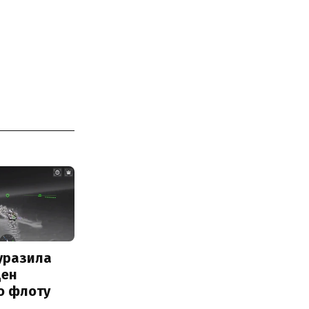
уразила
ден
о флоту