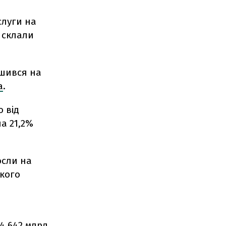
слуги на
у склали
ьшився на
а
.
 від
на 21,2%
осли на
ького
4,642 млрд