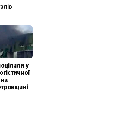
злів
поцілили у
огістичної
 на
етровщині