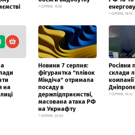
иємстві
енергову
7 СЕРПНЯ, 16:50
7 СЕРПНЯ, 18:10
ла
Новини 7 серпня:
Росіяни 
клади
фігурантка "плівок
склади л
нти
Міндіча" отримала
компанії
я на
посаду в
Дніпроп
лиці
держпідприємстві,
7 СЕРПНЯ, 16:32
масована атака РФ
на Укрнафту
7 СЕРПНЯ, 20:00