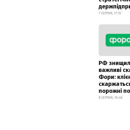
держпідпр
7 СЕРПНЯ, 17:10
РФ знищи
важливі с
Фори: кліє
скаржатьс
порожні по
8 СЕРПНЯ, 10:40