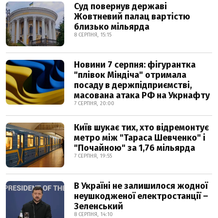
Суд повернув державі
Жовтневий палац вартістю
близько мільярда
8 СЕРПНЯ, 15:15
Новини 7 серпня: фігурантка
"плівок Міндіча" отримала
посаду в держпідприємстві,
масована атака РФ на Укрнафту
7 СЕРПНЯ, 20:00
Київ шукає тих, хто відремонтує
метро між "Тараса Шевченко" і
"Почайною" за 1,76 мільярда
7 СЕРПНЯ, 19:55
В Україні не залишилося жодної
неушкодженої електростанції –
Зеленський
8 СЕРПНЯ, 14:10