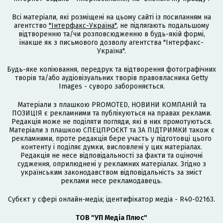
Всі матеріали, які розміщені на цьому сайті із посиланням на
агентство
"Інтерфакс-Україна"
, не підлягають подальшому
відтворенню та/чи розповсюдженню в будь-якій формі,
інакше як з письмового дозволу агентства "Інтерфакс-
Україна".
Будь-яке копіювання, передрук та відтворення фотографічних
творів та/або аудіовізуальних творів правовласника Getty
Images - суворо забороняється.
Матеріали з плашкою PROMOTED, НОВИНИ КОМПАНІЙ та
ПОЗИЦІЯ є рекламними та публікуються на правах реклами.
Редакція може не поділяти погляди, які в них промотуються.
Матеріали з плашкою СПЕЦПРОЄКТ та ЗА ПІДТРИМКИ також є
рекламними, проте редакція бере участь у підготовці цього
контенту і поділяє думки, висловлені у цих матеріалах.
Редакція не несе відповідальності за факти та оціночні
судження, оприлюднені у рекламних матеріалах. Згідно з
українським законодавством відповідальність за зміст
реклами несе рекламодавець.
Cубєкт у сфері онлайн-медіа; ідентифікатор медіа - R40-02163.
ТОВ "УП Медіа Плюс"