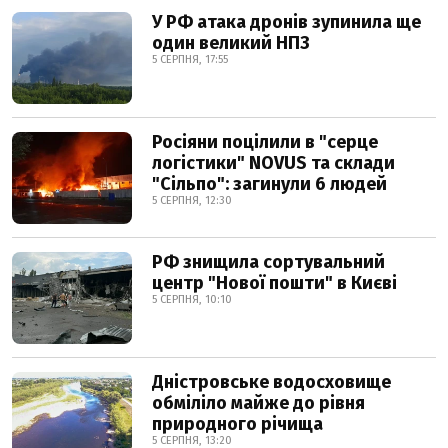
У РФ атака дронів зупинила ще
один великий НПЗ
5 СЕРПНЯ, 17:55
Росіяни поцілили в "серце
логістики" NOVUS та склади
"Сільпо": загинули 6 людей
5 СЕРПНЯ, 12:30
РФ знищила сортувальний
центр "Нової пошти" в Києві
5 СЕРПНЯ, 10:10
Дністровське водосховище
обміліло майже до рівня
природного річища
5 СЕРПНЯ, 13:20