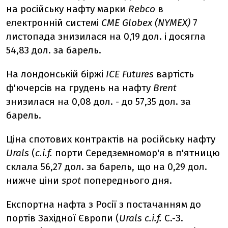
на російську нафту марки
Rebco
в
електронній системі
CME Globex (NYMEX)
7
листопада знизилася на 0,19 дол. і досягла
54,83 дол. за барель.
На лондонській біржі
ICE Futures
вартість
ф'ючерсів на грудень на нафту
Brent
знизилася на 0,08 дол. - до 57,35 дол. за
барель.
Ціна спотових контрактів на російську нафту
Urals
(
c.i.f.
порти Середземномор'я в п'ятницю
склала 56,27 дол. за барель, що на 0,29 дол.
нижче ціни
spot
попереднього дня.
Експортна нафта з Росії з постачанням до
портів Західної Європи (
Urals c.i.f.
С.-З.