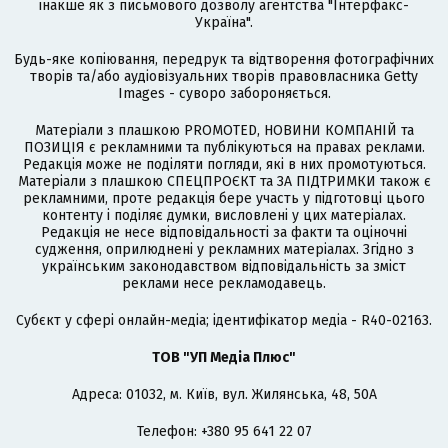
інакше як з письмового дозволу агентства "Інтерфакс-
Україна".
Будь-яке копіювання, передрук та відтворення фотографічних
творів та/або аудіовізуальних творів правовласника Getty
Images - суворо забороняється.
Матеріали з плашкою PROMOTED, НОВИНИ КОМПАНІЙ та
ПОЗИЦІЯ є рекламними та публікуються на правах реклами.
Редакція може не поділяти погляди, які в них промотуються.
Матеріали з плашкою СПЕЦПРОЄКТ та ЗА ПІДТРИМКИ також є
рекламними, проте редакція бере участь у підготовці цього
контенту і поділяє думки, висловлені у цих матеріалах.
Редакція не несе відповідальності за факти та оціночні
судження, оприлюднені у рекламних матеріалах. Згідно з
українським законодавством відповідальність за зміст
реклами несе рекламодавець.
Cубєкт у сфері онлайн-медіа; ідентифікатор медіа - R40-02163.
ТОВ "УП Медіа Плюс"
Адреса: 01032, м. Київ, вул. Жилянська, 48, 50А
Телефон: +380 95 641 22 07