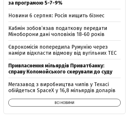
за програмою 5-7-9%
Новини 6 серпня: Росія нищить бізнес
Кабмін зобовʼязав податкову передати
Міноборони дані чоловіків 18-60 років
Єврокомісія попередила Румунію через
наміри відкласти відмову від вугільних ТЕС
Привласнення мільярдів Приватбанку:
справу Коломойського скерували до суду
Мегазавод з виробництва чипів у Техасі
обійдеться SpaceX у 16,8 мільярдів доларів
ВСІ НОВИНИ