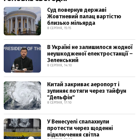
Суд повернув державі
Жовтневий палац вартістю
близько мільярда
8 СЕРПНЯ, 15:15
В Україні не залишилося жодної
неушкодженої електростанції –
Зеленський
8 СЕРПНЯ, 14:10
Китай закриває аеропорт і
зупиняє потяги через тайфун
"Дельфін"
8 СЕРПНЯ, 17:10
У Венесуелі спалахнули
протести через щоденні
відключення світла