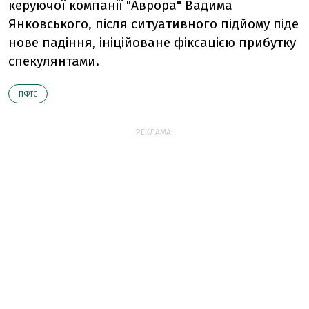
керуючої компанії "Аврора" Вадима
Янковського, після ситуативного підйому піде
нове падіння, ініційоване фіксацією прибутку
спекулянтами.
ПФТС
РЕКЛАМА: