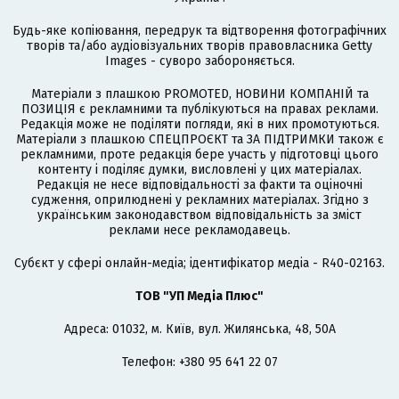
Будь-яке копіювання, передрук та відтворення фотографічних
творів та/або аудіовізуальних творів правовласника Getty
Images - суворо забороняється.
Матеріали з плашкою PROMOTED, НОВИНИ КОМПАНІЙ та
ПОЗИЦІЯ є рекламними та публікуються на правах реклами.
Редакція може не поділяти погляди, які в них промотуються.
Матеріали з плашкою СПЕЦПРОЄКТ та ЗА ПІДТРИМКИ також є
рекламними, проте редакція бере участь у підготовці цього
контенту і поділяє думки, висловлені у цих матеріалах.
Редакція не несе відповідальності за факти та оціночні
судження, оприлюднені у рекламних матеріалах. Згідно з
українським законодавством відповідальність за зміст
реклами несе рекламодавець.
Cубєкт у сфері онлайн-медіа; ідентифікатор медіа - R40-02163.
ТОВ "УП Медіа Плюс"
Адреса: 01032, м. Київ, вул. Жилянська, 48, 50А
Телефон: +380 95 641 22 07