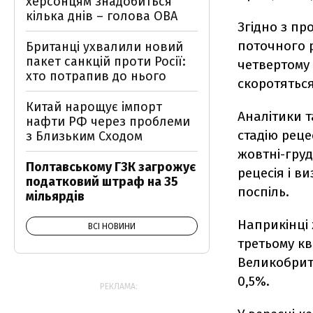
херсонцям знадобиться
кілька днів – голова ОВА
Згідно з пр
поточного р
Британці ухвалили новий
пакет санкцій проти Росії:
четвертому
хто потрапив до нього
скоротяться
Китай нарощує імпорт
Аналітики т
нафти РФ через проблеми
стадію реце
з Близьким Сходом
жовтні-груд
Полтавському ГЗК загрожує
рецесія і в
податковий штраф на 35
поспіль.
мільярдів
Наприкінці 
ВСІ НОВИНИ
третьому кв
Великобрита
0,5%.
РЕКЛАМА: