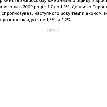
ерівництво Євросоюзу вже знизило оцінку із зрос
врозони в 2009 році з 1,7 до 1,3%. До цього Євро
 спрогнозував, наступного року темпи економіч
врозони складуть не 1,5%, а 1,2%.
РЕКЛАМА: