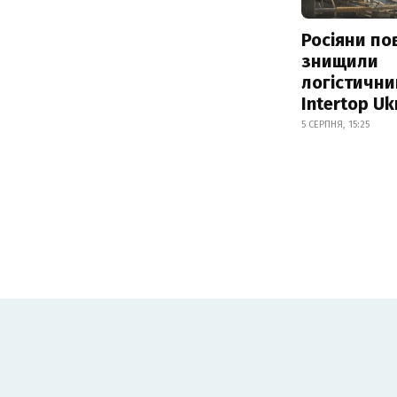
Росіяни по
знищили
логістични
Intertop Uk
5 СЕРПНЯ, 15:25