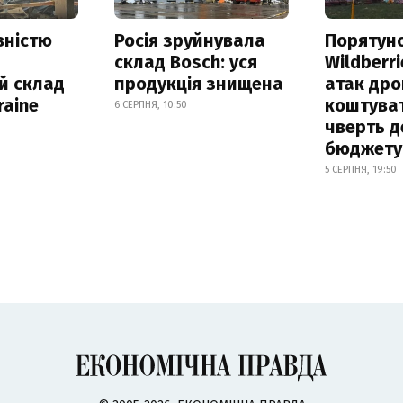
вністю
Росія зруйнувала
Порятун
склад Bosch: уся
Wildberri
й склад
продукція знищена
атак дро
raine
коштува
6 СЕРПНЯ, 10:50
чверть д
бюджету
5 СЕРПНЯ, 19:50