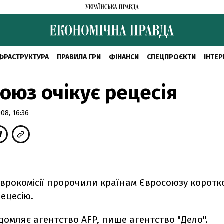
ФРАСТРУКТУРА
ПРАВИЛА ГРИ
ФІНАНСИ
СПЕЦПРОЄКТИ
ІНТЕР
оюз очікує рецесія
08, 16:36
врокомісії пророчили країнам Євросоюзу коротко
ецесію.
домляє агентство AFP, пише агентство
"Дело".