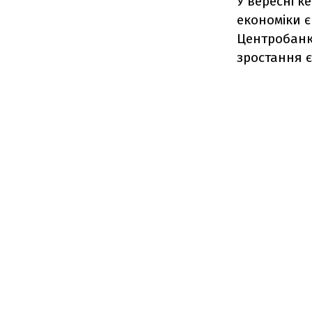
У вересні к
економіки є
Центробанк
зростання є