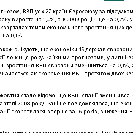
огнозом, ВВП усіх 27 країн Євросоюзу за підсумка
оку виросте на 1,4%, а в 2009 році - ще на 0,2%. У
 кварталах темпи економічного зростання цих д
 на 0,1%.
акож очікують, що економіки 15 держав єврозони 
сії до кінця року. За їхніми прогнозами, у липні-в
ні зростання ВВП єврозони зменшиться на 0,1%, 
изначається як скорочення ВВП протягом двох кв
жовтня стало відомо, що ВВП Іспанії зменшився 
арталі 2008 року. Раніше повідомлялося, що еко
нії скоротилася вперше за 16 років, зниження 