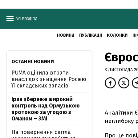
УСІ РОЗДІЛИ
НОВИНИ
ПУБЛІКАЦІЇ
КОЛОНКИ
ІН
Єврос
ОСТАННІ НОВИНИ
3 ЛИСТОПАДА 20
PUMA оцінила втрати
внаслідок знищення Росією
її складських запасів
Іран збереже широкий
контроль над Ормузькою
протокою за угодою з
Аналітики Є
Оманом – ЗМІ
неглибоку р
На повернення світла
Про це пові