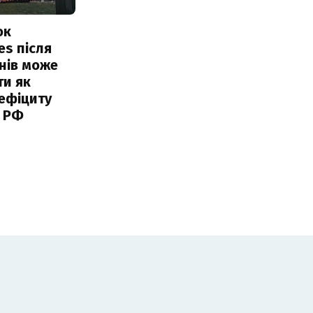
ок
es після
нів може
ти як
ефіциту
 РФ