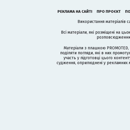
РЕКЛАМА НА САЙТІ
ПРО ПРОЄКТ
ПО
Використання матеріалів с
Всі матеріали, які розміщені на цьо
розповсюдженню в
Матеріали з плашкою PROMOTED, 
поділяти погляди, які в них промо
участь у підготовці цього контенту
судження, оприлюднені у рекламних м