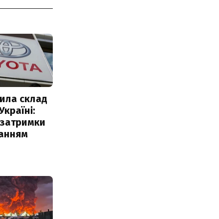
ила склад
Україні:
 затримки
чанням