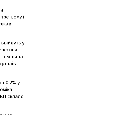
ми
 третьому і
ержав
ввійдуть у
ересні й
а технічна
арталів
на 0,2% у
номіка
ВВП склало