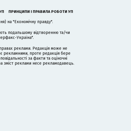
УП
ПРИНЦИПИ І ПРАВИЛА РОБОТИ УП
я) на "Економічну правду".
гають подальшому відтворенню та/чи
терфакс-Україна".
равах реклами. Редакція може не
 є рекламними, проте редакція бере
дповідальності за факти та оціночні
за зміст реклами несе рекламодавець.