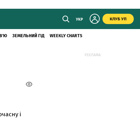
КЛУБ УП
УКР
В'Ю
ЗЕМЕЛЬНИЙ ГІД
WEEKLY CHARTS
РЕКЛАМА:
часну і