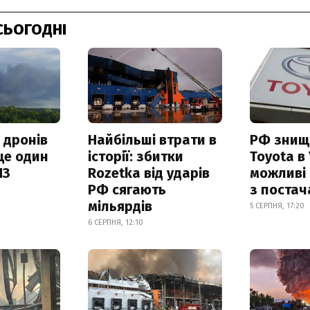
СЬОГОДНІ
 дронів
Найбільші втрати в
РФ знищ
ще один
історії: збитки
Toyota в 
ПЗ
Rozetka від ударів
можливі
РФ сягають
з поста
мільярдів
5 СЕРПНЯ, 17:20
6 СЕРПНЯ, 12:10