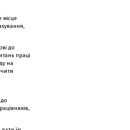
е місце
ахування,
ові до
итань праці
ду на
ечити
 до
рацівників,
 дати їм