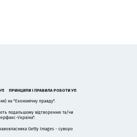
УП
ПРИНЦИПИ І ПРАВИЛА РОБОТИ УП
я) на "Економічну правду".
гають подальшому відтворенню та/чи
терфакс-Україна".
равовласника Getty Images - суворо