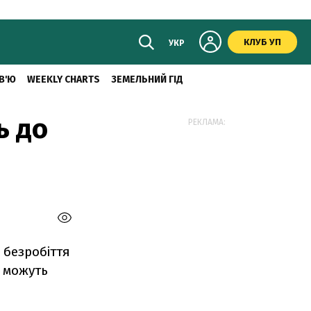
КЛУБ УП
УКР
В'Ю
WEEKLY CHARTS
ЗЕМЕЛЬНИЙ ГІД
ь до
РЕКЛАМА:
 безробіття
у можуть