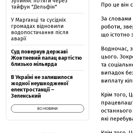
зупиняє потяги через
Про це він 
тайфун "Дельфін"
За словами 
У Марганці та сусідніх
громадах відновили
роботи, зв
водопостачання після
що істотно
аварії
Водночас, 
Суд повернув державі
цього. Зокр
Жовтневий палац вартістю
близько мільярда
та соціальн
випадок бе
В Україні не залишилося
виплату кіл
жодної неушкодженої
електростанції –
Крім того, 
Зеленський
працевлашт
ВСІ НОВИНИ
останнього 
які перебув
Крім того, 