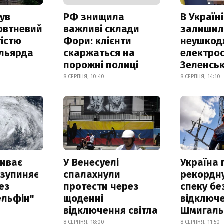
ув
РФ знищила
В Україні
овтневий
важливі склади
залишил
істю
Фори: клієнти
неушкод
ільярда
скаржаться на
електрос
порожні полиці
Зеленсь
8 СЕРПНЯ, 10:40
8 СЕРПНЯ, 14:10
риває
У Венесуелі
Україна
 зупиняє
спалахнули
рекордн
ез
протести через
спеку бе
ельфін"
щоденні
відключе
відключення світла
Шмигал
8 СЕРПНЯ, 18:00
8 СЕРПНЯ, 11:50