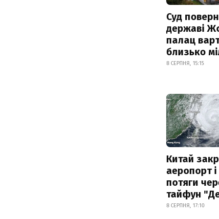
Суд поверн
державі Ж
палац варт
близько м
8 СЕРПНЯ, 15:15
Китай зак
аеропорт і
потяги чер
тайфун "Д
8 СЕРПНЯ, 17:10