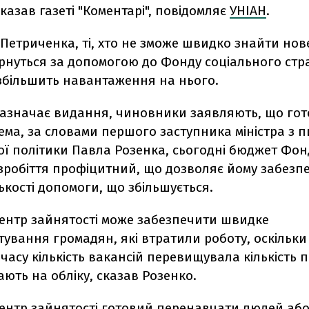
сказав газеті "Коментарі", повідомляє
УНІАН
.
Петриченка, ті, хто не зможе швидко знайти нов
ернуться за допомогою до Фонду соціального стр
 збільшить навантаження на нього.
зазначає видання, чиновники заявляють, що гот
ема, за словами першого заступника міністра з п
ої політики Павла Розенка, сьогодні бюджет Фон
зробіття профіцитний, що дозволяє йому забезп
ькості допомоги, що збільшується.
Центр зайнятості може забезпечити швидке
ування громадян, які втратили роботу, оскільки
часу кількість вакансій перевищувала кількість п
ають на обліку, сказав Розенко.
Центр зайнятості готовий перенавчати людей або