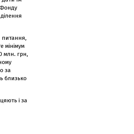
 Фонду
иділення
і питання,
е мінімум
 млн. грн,
иному
о за
ть близько
цяють і за