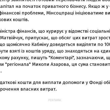
апітал на початок приватного бізнесу. Якщо ж у
фінансові проблеми, Мінсоцпраці ініціюватиме в
кових коштів.
іністра фінансів, що курирує у відомстві соціальн
атвійчук, припускає, що обсяг цих витрат зрост
що щомісячно Кабміну доведеться виділяти по 100
бути взяті із коштів уряду, що знаходяться на єд
ому рахунку, пишуть "Коментарі", зазначаючи, щ
и "регіонала" Миколи Азарова, ця сума станови
.
аткові кошти для виплати допомоги у Фонді обі
орочення власних витрат.
РЕКЛАМА: