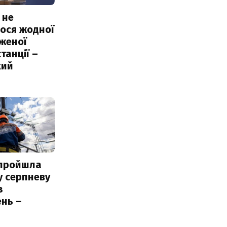
 не
ося жодної
женої
танції –
кий
 пройшла
у серпневу
з
нь –
ь