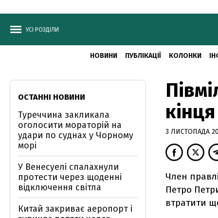
УСІ РОЗДІЛИ
НОВИНИ
ПУБЛІКАЦІЇ
КОЛОНКИ
ІН
Півмі
ОСТАННІ НОВИНИ
кінця
Туреччина закликала
оголосити мораторій на
3 ЛИСТОПАДА 200
удари по суднах у Чорному
морі
У Венесуелі спалахнули
Член правл
протести через щоденні
відключення світла
Петро Петри
втратити ще
Китай закриває аеропорт і