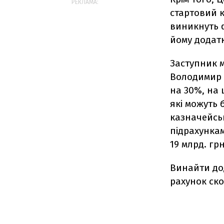
РЕКЛАМА:
стартовий к
виникнуть 
йому додат
Заступник м
Володимир М
на 30%, на 
які можуть 
казначейськ
підрахункам
19 млрд. грн
Винайти дод
рахунок ск