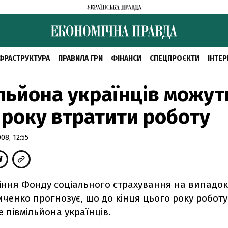
ФРАСТРУКТУРА
ПРАВИЛА ГРИ
ФІНАНСИ
СПЕЦПРОЄКТИ
ІНТЕР
льйона українців можут
 року втратити роботу
8, 12:55
іння Фонду соціального страхування на випадок
ченко прогнозує, що до кінця цього року робот
 півмільйона українців.