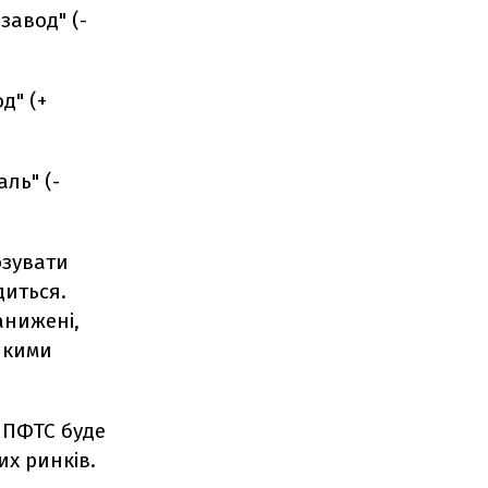
завод" (-
д" (+
ль" (-
озувати
диться.
анижені,
ликими
 ПФТС буде
х ринків.