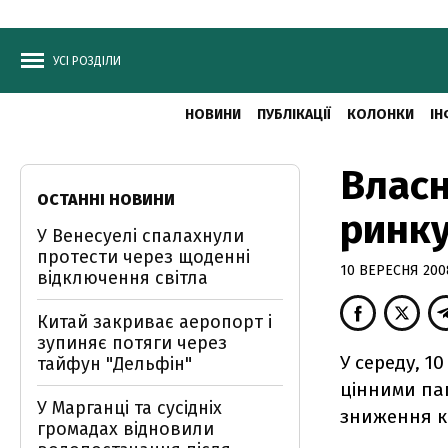
УСІ РОЗДІЛИ
НОВИНИ
ПУБЛІКАЦІЇ
КОЛОНКИ
ІН
Влас
ОСТАННІ НОВИНИ
ринку
У Венесуелі спалахнули
протести через щоденні
10 ВЕРЕСНЯ 2008
відключення світла
Китай закриває аеропорт і
зупиняє потяги через
У середу, 10
тайфун "Дельфін"
цінними пап
У Марганці та сусідніх
зниження к
громадах відновили