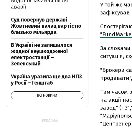
водопостачання після
У той же ча
аварії
зафіксував 
Суд повернув державі
Жовтневий палац вартістю
Спостерігаю
близько мільярда
"FundMarke
В Україні не залишилося
За словами 
жодної неушкодженої
ситуація, с
електростанції –
Зеленський
"Брокери са
Україна уразила ще два НПЗ
продавати",
у Росії – Генштаб
Тим часом 
ВСІ НОВИНИ
на акції на
завод" (- 31
"Маріупольс
РЕКЛАМА:
"Центренерго