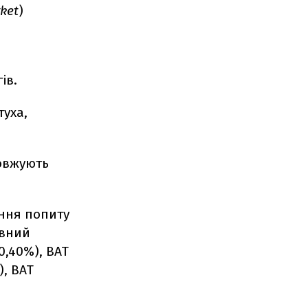
ket
)
ів.
туха,
довжують
ення попиту
івний
10,40%), ВАТ
), ВАТ