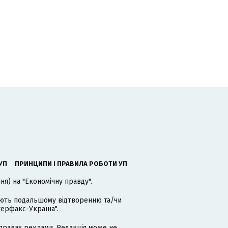
УП
ПРИНЦИПИ І ПРАВИЛА РОБОТИ УП
я) на "Економічну правду".
гають подальшому відтворенню та/чи
терфакс-Україна".
равах реклами. Редакція може не