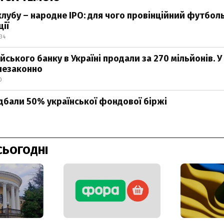
лубу – народне IPO: для чого провінційний футбол
ії
:34
йського банку в Україні продали за 270 мільйонів. У
незаконно
0
дбали 50% української фондової біржі
СЬОГОДНІ