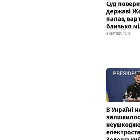
Суд поверн
державі Ж
палац варт
близько м
8 СЕРПНЯ, 15:15
В Україні н
залишилос
неушкодже
електроста
Зеленськи