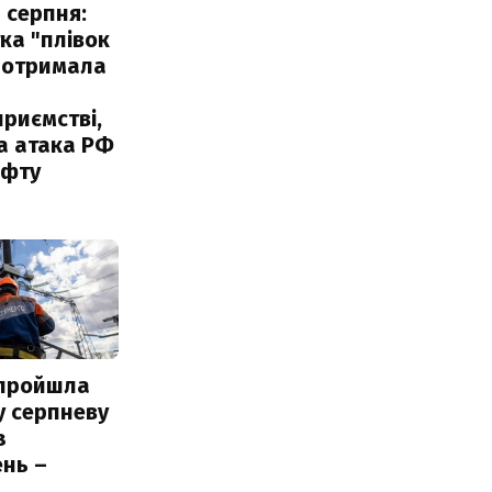
 серпня:
ка "плівок
 отримала
риємстві,
а атака РФ
афту
 пройшла
у серпневу
з
нь –
ь