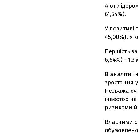
А от лідеро
61,54%).
У позитиві 
45,00%). Уг
Першість за
6,64%) - 1,3
В аналітичн
зростання у
Незважаючи 
інвестор не
ризиками й
Власними с
обумовлено