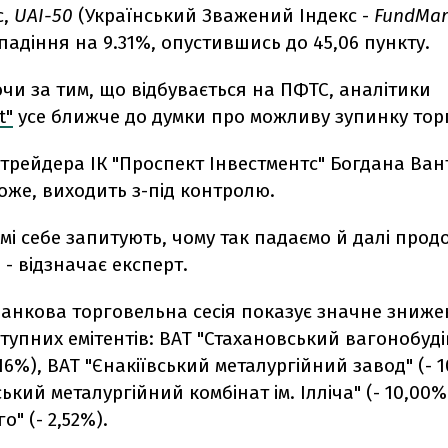
с,
UAI-50
(Український Зважений Індекс -
FundMar
падіння на 9.31%, опустившись до 45,06 пункту.
чи за тим, що відбувається на ПФТС, аналітики
t"
усе ближче до думки про можливу зупинку торг
трейдера ІК "Проспект Інвестментс" Богдана Ван
хоже, виходить з-під контролю.
мі себе запитують, чому так падаємо й далі про
 - відзначає експерт.
ранкова торговельна сесія показує значне зниж
ступних емітентів: ВАТ "Стахановський вагонобуд
,16%), ВАТ "Єнакіївський металургійний завод" (- 
ький металургійний комбінат ім. Ілліча" (- 10,00%
" (- 2,52%).