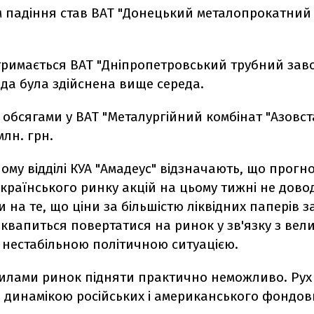
м падіння став ВАТ "Донецький металопрокатний 
тримається ВАТ "Дніпропетровський трубний заво
ода була здійснена вище середа.
 обсягами у ВАТ "Металургійний комбінат "Азовста
 млн. грн.
ому відділі КУА "Амадеус" відзначають, що прогн
країнського ринку акцій на цьому тижні не дово
на те, що ціни за більшістю ліквідних паперів з
 квапиться повертатися на ринок у зв'язку з ве
 нестабільною політичною ситуацією.
илами ринок підняти практично неможливо. Рух
 динамікою російських і американського фондови