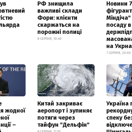
ув
РФ знищила
Новини 7
овтневий
важливі склади
фігурант
істю
Фори: клієнти
Міндіча"
ільярда
скаржаться на
посаду в
порожні полиці
держпідп
масован
8 СЕРПНЯ, 10:40
на Укрн
7 СЕРПНЯ, 20:00
е
Китай закриває
Україна
я жодної
аеропорт і зупиняє
рекордн
ної
потяги через
спеку бе
нції –
тайфун "Дельфін"
відключе
й
Шмигал
8 СЕРПНЯ, 17:10