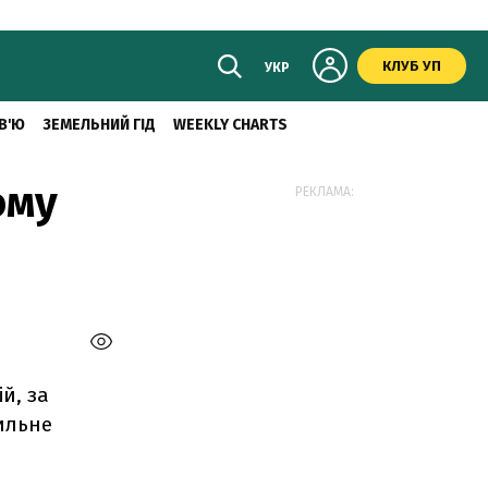
КЛУБ УП
УКР
В'Ю
ЗЕМЕЛЬНИЙ ГІД
WEEKLY CHARTS
ому
РЕКЛАМА:
ій, за
ильне