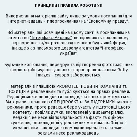
ПРИНЦИПИ І ПРАВИЛА РОБОТИ УП
Використання матеріалів сайту лише за умови посилання (для
інтернет-видань - гіперпосилання) на "Економічну правду".
Всі матеріали, які розміщені на цьому сайті із посиланням на
агентство
"Інтерфакс-Україна"
, не підлягають подальшому
відтворенню та/чи розповсюдженню в будь-якій формі,
інакше як з письмового дозволу агентства "Інтерфакс-
Україна".
Будь-яке копіювання, передрук та відтворення фотографічних
творів та/або аудіовізуальних творів правовласника Getty
Images - суворо забороняється.
Матеріали з плашкою PROMOTED, НОВИНИ КОМПАНІЙ та
ПОЗИЦІЯ є рекламними та публікуються на правах реклами.
Редакція може не поділяти погляди, які в них промотуються.
Матеріали з плашкою СПЕЦПРОЄКТ та ЗА ПІДТРИМКИ також є
рекламними, проте редакція бере участь у підготовці цього
контенту і поділяє думки, висловлені у цих матеріалах.
Редакція не несе відповідальності за факти та оціночні
судження, оприлюднені у рекламних матеріалах. Згідно з
українським законодавством відповідальність за зміст
реклами несе рекламодавець.