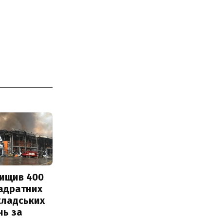
нищив 400
вадратних
кладських
нь за