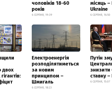
чоловіків 18-60
місяць –
років
Ukraine
6 СЕРПНЯ, 19:39
6 СЕРПНЯ, 16:50
нищили
Електроенергія
Путін зм
розподілятиметься
Централ
 двох
за новим
знизити
гігантів:
принципом –
ставку –
фіцит
Шмигаль
6 СЕРПНЯ, 15:07
6 СЕРПНЯ, 18:23