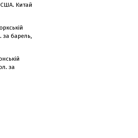
 США. Китай
оркській
. за барель,
онській
ол. за