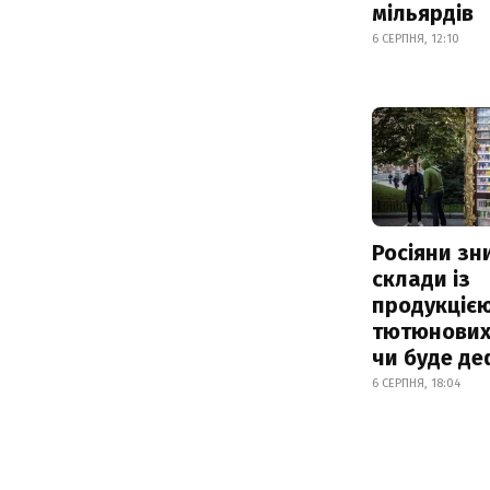
мільярдів
6 СЕРПНЯ, 12:10
Росіяни з
склади із
продукцією
тютюнових 
чи буде де
6 СЕРПНЯ, 18:04