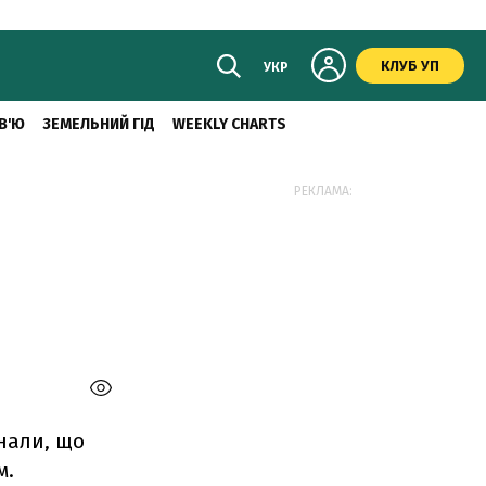
КЛУБ УП
УКР
В'Ю
ЗЕМЕЛЬНИЙ ГІД
WEEKLY CHARTS
РЕКЛАМА:
нали, що
м.