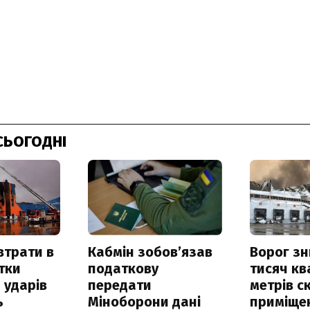
СЬОГОДНІ
втрати в
Кабмін зобовʼязав
Ворог з
итки
податкову
тисяч к
 ударів
передати
метрів с
ь
Міноборони дані
приміще