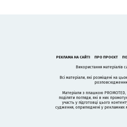
РЕКЛАМА НА САЙТІ
ПРО ПРОЄКТ
ПО
Використання матеріалів с
Всі матеріали, які розміщені на цьо
розповсюдженню в
Матеріали з плашкою PROMOTED, 
поділяти погляди, які в них промо
участь у підготовці цього контенту
судження, оприлюднені у рекламних м