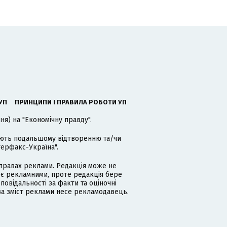
УП
ПРИНЦИПИ І ПРАВИЛА РОБОТИ УП
я) на "Економічну правду".
гають подальшому відтворенню та/чи
терфакс-Україна".
равах реклами. Редакція може не
 є рекламними, проте редакція бере
дповідальності за факти та оціночні
за зміст реклами несе рекламодавець.