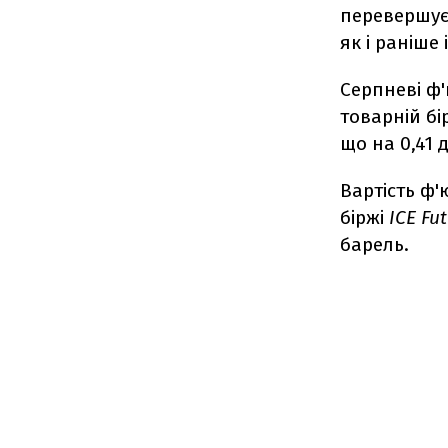
перевершує
як і раніше
Серпневі ф
товарній бір
що на 0,41 
Вартість ф
біржі
ICE Fu
барель.