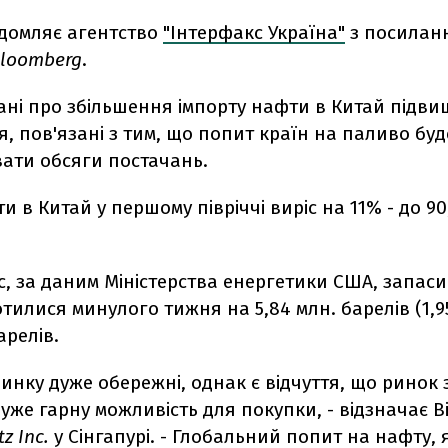
ідомляє агентство
"Інтерфакс Україна"
з посилан
loomberg
.
дані про збільшення імпорту нафти в Китай підв
 пов'язані з тим, що попит країн на паливо буд
ати обсяги постачань.
и в Китай у першому півріччі виріс на 11% - до 90
с, за даним Міністерства енергетики США, запас
отилися минулого тижня на 5,84 млн. барелів (1,9
арелів.
инку дуже обережні, однак є відчуття, що ринок 
уже гарну можливість для покупки, - відзначає В
z Inc.
у Сінгапурі. - Глобальний попит на нафту, я