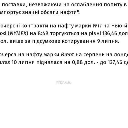
 поставки, незважаючи на ослаблення попиту в
 імпортує значні обсяги нафти".
'ючерсні контракти на нафту марки
WTI
на Нью-й
жі (
NYMEX
) на 8:48 торгуються на рівні 136,46 дол
дол. вище за підсумкове котирування 9 липня.
'ючерса на нафту марки
Brent
на серпень на лонд
tures
10 липня піднялася на 0,88 дол. - до 137,46 д
РЕКЛАМА: