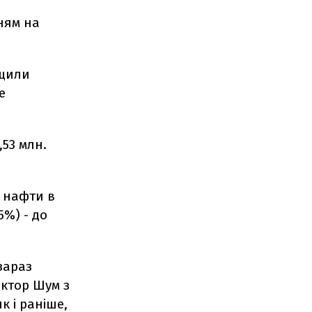
ням на
ищили
е
,53 млн.
и нафти в
5%) - до
зараз
іктор Шум з
к і раніше,