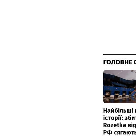
ГОЛОВНЕ 
Найбільші 
історії: зб
Rozetka від
РФ сягают