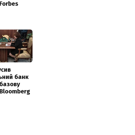
 Forbes
усив
ьний банк
 базову
 Bloomberg