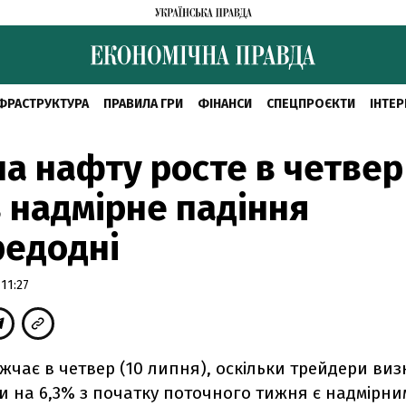
ФРАСТРУКТУРА
ПРАВИЛА ГРИ
ФІНАНСИ
СПЕЦПРОЄКТИ
ІНТЕР
на нафту росте в четвер
 надмірне падіння
редодні
11:27
чає в четвер (10 липня), оскільки трейдери виз
и на 6,3% з початку поточного тижня є надмірни