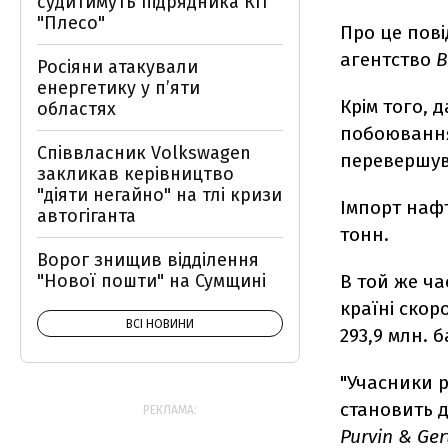
судитимуть підрядника КП
"Плесо"
Про це пов
агентство
B
Росіяни атакували
енергетику у пʼяти
Крім того, 
областях
побоювання,
Співвласник Volkswagen
перевершув
закликав керівництво
"діяти негайно" на тлі кризи
Імпорт нафт
автогіганта
тонн.
Ворог знищив відділення
"Нової пошти" на Сумщині
В той же ча
країні скор
ВСІ НОВИНИ
293,9 млн. б
"Учасники р
становить д
РЕКЛАМА:
Purvin & Gert