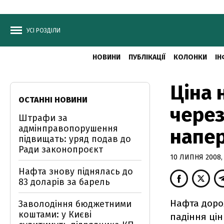
УСІ РОЗДІЛИ
НОВИНИ
ПУБЛІКАЦІЇ
КОЛОНКИ
ІН
Ціна 
ОСТАННІ НОВИНИ
через
Штрафи за
адмінправопорушення
напе
підвищать: уряд подав до
Ради законопроєкт
10 ЛИПНЯ 2008, 
Нафта знову піднялась до
83 доларів за барель
Нафта дорож
Заволодіння бюджетними
коштами: у Києві
падіння цін