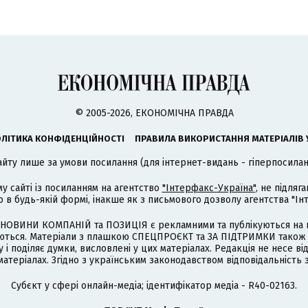
© 2005-2026, ЕКОНОМІЧНА ПРАВДА
ЛІТИКА КОНФІДЕНЦІЙНОСТІ
ПРАВИЛА ВИКОРИСТАННЯ МАТЕРІАЛІВ 
айту лише за умови посилання (для інтернет-видань - гіперпосиланн
му сайті із посиланням на агентство
"Інтерфакс-Україна"
, не підля
 будь-якій формі, інакше як з письмового дозволу агентства "Ін
НОВИНИ КОМПАНІЙ та ПОЗИЦІЯ є рекламними та публікуються на п
туються. Матеріали з плашкою СПЕЦПРОЄКТ та ЗА ПІДТРИМКИ також
 і поділяє думки, висловлені у цих матеріалах. Редакція не несе ві
атеріалах. Згідно з українським законодавством відповідальність 
Cубєкт у сфері онлайн-медіа; ідентифікатор медіа - R40-02163.