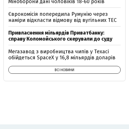
Міноборони дані чоловіків 18-60 років
Єврокомісія попередила Румунію через
наміри відкласти відмову від вугільних ТЕС
Привласнення мільярдів Приватбанку:
справу Коломойського скерували до суду
Мегазавод з виробництва чипів у Техасі
обійдеться SpaceX у 16,8 мільярдів доларів
ВСІ НОВИНИ