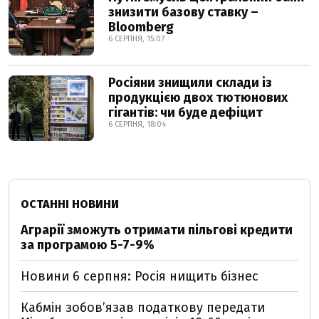
знизити базову ставку –
Bloomberg
6 СЕРПНЯ, 15:07
Росіяни знищили склади із
продукцією двох тютюнових
гігантів: чи буде дефіцит
6 СЕРПНЯ, 18:04
ОСТАННІ НОВИНИ
Аграрії зможуть отримати пільгові кредити
за програмою 5-7-9%
Новини 6 серпня: Росія нищить бізнес
Кабмін зобовʼязав податкову передати