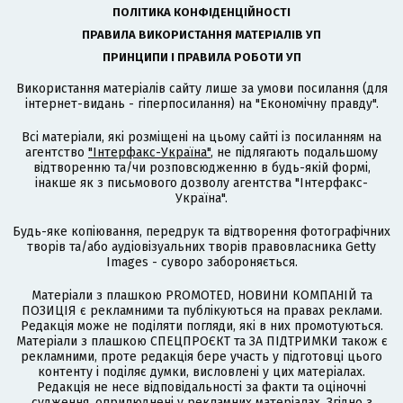
ПОЛІТИКА КОНФІДЕНЦІЙНОСТІ
ПРАВИЛА ВИКОРИСТАННЯ МАТЕРІАЛІВ УП
ПРИНЦИПИ І ПРАВИЛА РОБОТИ УП
Використання матеріалів сайту лише за умови посилання (для
інтернет-видань - гіперпосилання) на "Економічну правду".
Всі матеріали, які розміщені на цьому сайті із посиланням на
агентство
"Інтерфакс-Україна"
, не підлягають подальшому
відтворенню та/чи розповсюдженню в будь-якій формі,
інакше як з письмового дозволу агентства "Інтерфакс-
Україна".
Будь-яке копіювання, передрук та відтворення фотографічних
творів та/або аудіовізуальних творів правовласника Getty
Images - суворо забороняється.
Матеріали з плашкою PROMOTED, НОВИНИ КОМПАНІЙ та
ПОЗИЦІЯ є рекламними та публікуються на правах реклами.
Редакція може не поділяти погляди, які в них промотуються.
Матеріали з плашкою СПЕЦПРОЄКТ та ЗА ПІДТРИМКИ також є
рекламними, проте редакція бере участь у підготовці цього
контенту і поділяє думки, висловлені у цих матеріалах.
Редакція не несе відповідальності за факти та оціночні
судження, оприлюднені у рекламних матеріалах. Згідно з