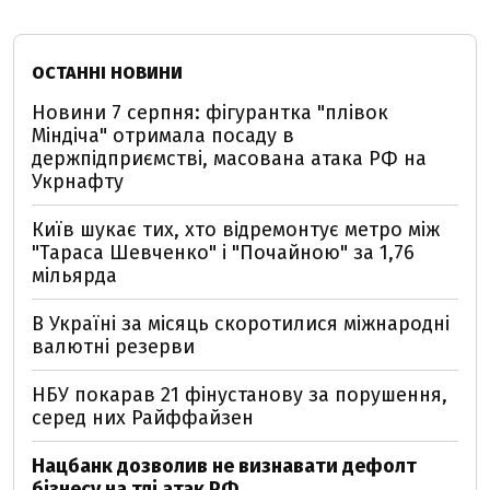
ОСТАННІ НОВИНИ
Новини 7 серпня: фігурантка "плівок
Міндіча" отримала посаду в
держпідприємстві, масована атака РФ на
Укрнафту
Київ шукає тих, хто відремонтує метро між
"Тараса Шевченко" і "Почайною" за 1,76
мільярда
В Україні за місяць скоротилися міжнародні
валютні резерви
НБУ покарав 21 фінустанову за порушення,
серед них Райффайзен
Нацбанк дозволив не визнавати дефолт
бізнесу на тлі атак РФ