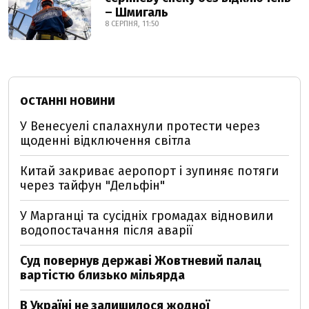
– Шмигаль
8 СЕРПНЯ, 11:50
ОСТАННІ НОВИНИ
У Венесуелі спалахнули протести через
щоденні відключення світла
Китай закриває аеропорт і зупиняє потяги
через тайфун "Дельфін"
У Марганці та сусідніх громадах відновили
водопостачання після аварії
Суд повернув державі Жовтневий палац
вартістю близько мільярда
В Україні не залишилося жодної