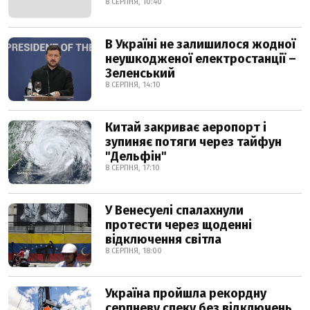
8 СЕРПНЯ, 10:40
В Україні не залишилося жодної
неушкодженої електростанції –
Зеленський
8 СЕРПНЯ, 14:10
Китай закриває аеропорт і
зупиняє потяги через тайфун
"Дельфін"
8 СЕРПНЯ, 17:10
У Венесуелі спалахнули
протести через щоденні
відключення світла
8 СЕРПНЯ, 18:00
Україна пройшла рекордну
серпневу спеку без відключень