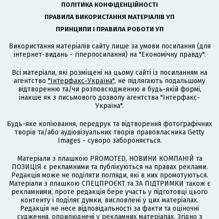
ПОЛІТИКА КОНФІДЕНЦІЙНОСТІ
ПРАВИЛА ВИКОРИСТАННЯ МАТЕРІАЛІВ УП
ПРИНЦИПИ І ПРАВИЛА РОБОТИ УП
Використання матеріалів сайту лише за умови посилання (для
інтернет-видань - гіперпосилання) на "Економічну правду".
Всі матеріали, які розміщені на цьому сайті із посиланням на
агентство
"Інтерфакс-Україна"
, не підлягають подальшому
відтворенню та/чи розповсюдженню в будь-якій формі,
інакше як з письмового дозволу агентства "Інтерфакс-
Україна".
Будь-яке копіювання, передрук та відтворення фотографічних
творів та/або аудіовізуальних творів правовласника Getty
Images - суворо забороняється.
Матеріали з плашкою PROMOTED, НОВИНИ КОМПАНІЙ та
ПОЗИЦІЯ є рекламними та публікуються на правах реклами.
Редакція може не поділяти погляди, які в них промотуються.
Матеріали з плашкою СПЕЦПРОЄКТ та ЗА ПІДТРИМКИ також є
рекламними, проте редакція бере участь у підготовці цього
контенту і поділяє думки, висловлені у цих матеріалах.
Редакція не несе відповідальності за факти та оціночні
судження, оприлюднені у рекламних матеріалах. Згідно з