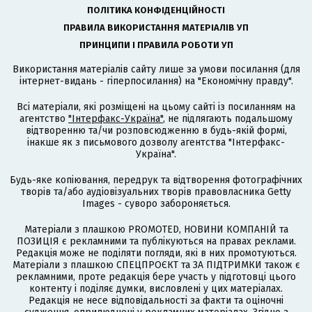
ПОЛІТИКА КОНФІДЕНЦІЙНОСТІ
ПРАВИЛА ВИКОРИСТАННЯ МАТЕРІАЛІВ УП
ПРИНЦИПИ І ПРАВИЛА РОБОТИ УП
Використання матеріалів сайту лише за умови посилання (для
інтернет-видань - гіперпосилання) на "Економічну правду".
Всі матеріали, які розміщені на цьому сайті із посиланням на
агентство
"Інтерфакс-Україна"
, не підлягають подальшому
відтворенню та/чи розповсюдженню в будь-якій формі,
інакше як з письмового дозволу агентства "Інтерфакс-
Україна".
Будь-яке копіювання, передрук та відтворення фотографічних
творів та/або аудіовізуальних творів правовласника Getty
Images - суворо забороняється.
Матеріали з плашкою PROMOTED, НОВИНИ КОМПАНІЙ та
ПОЗИЦІЯ є рекламними та публікуються на правах реклами.
Редакція може не поділяти погляди, які в них промотуються.
Матеріали з плашкою СПЕЦПРОЄКТ та ЗА ПІДТРИМКИ також є
рекламними, проте редакція бере участь у підготовці цього
контенту і поділяє думки, висловлені у цих матеріалах.
Редакція не несе відповідальності за факти та оціночні