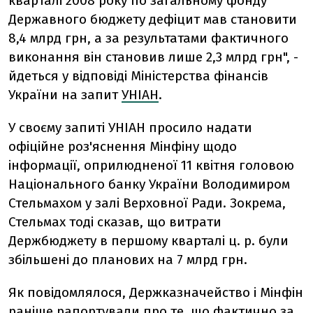
кварталі 2008 року по загальному фонду
Державного бюджету дефіцит мав становити
8,4 млрд грн, а за результатами фактичного
виконання він становив лише 2,3 млрд грн", -
йдеться у відповіді Міністерства фінансів
України на запит
УНІАН
.
У своєму запиті УНІАН просило надати
офіційне роз'яснення Мінфіну щодо
інформації, оприлюдненої 11 квітня головою
Національного банку України Володимиром
Стельмахом у залі Верховної Ради. Зокрема,
Стельмах тоді сказав, що витрати
Держбюджету в першому кварталі ц. р. були
збільшені до планових на 7 млрд грн.
Як повідомлялося, Держказначейство і Мінфін
раніше рапортували про те, що фактично за