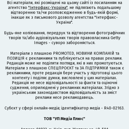
Всі матеріали, які розміщені на цьому сайті із посиланням на
агентство
"Інтерфакс-Україна"
, не підлягають подальшому
відтворенню та/чи розповсюдженню в будь-якій формі,
інакше як з письмового дозволу агентства "Інтерфакс-
Україна".
Будь-яке копіювання, передрук та відтворення фотографічних
творів та/або аудіовізуальних творів правовласника Getty
Images - суворо забороняється.
Матеріали з плашкою PROMOTED, НОВИНИ КОМПАНІЙ та
ПОЗИЦІЯ є рекламними та публікуються на правах реклами.
Редакція може не поділяти погляди, які в них промотуються.
Матеріали з плашкою СПЕЦПРОЄКТ та ЗА ПІДТРИМКИ також є
рекламними, проте редакція бере участь у підготовці цього
контенту і поділяє думки, висловлені у цих матеріалах.
Редакція не несе відповідальності за факти та оціночні
судження, оприлюднені у рекламних матеріалах. Згідно з
українським законодавством відповідальність за зміст
реклами несе рекламодавець.
Cубєкт у сфері онлайн-медіа; ідентифікатор медіа - R40-02163.
ТОВ "УП Медіа Плюс"