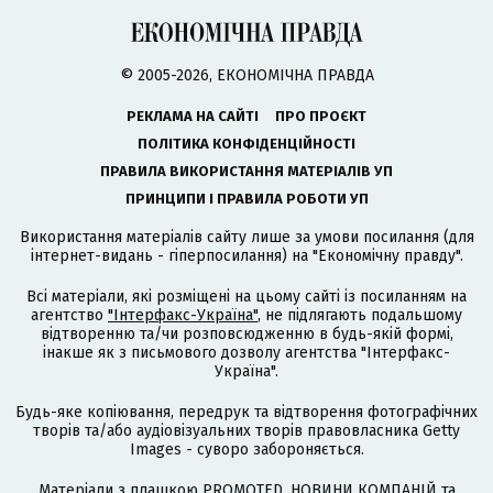
© 2005-2026, ЕКОНОМІЧНА ПРАВДА
РЕКЛАМА НА САЙТІ
ПРО ПРОЄКТ
ПОЛІТИКА КОНФІДЕНЦІЙНОСТІ
ПРАВИЛА ВИКОРИСТАННЯ МАТЕРІАЛІВ УП
ПРИНЦИПИ І ПРАВИЛА РОБОТИ УП
Використання матеріалів сайту лише за умови посилання (для
інтернет-видань - гіперпосилання) на "Економічну правду".
Всі матеріали, які розміщені на цьому сайті із посиланням на
агентство
"Інтерфакс-Україна"
, не підлягають подальшому
відтворенню та/чи розповсюдженню в будь-якій формі,
інакше як з письмового дозволу агентства "Інтерфакс-
Україна".
Будь-яке копіювання, передрук та відтворення фотографічних
творів та/або аудіовізуальних творів правовласника Getty
Images - суворо забороняється.
Матеріали з плашкою PROMOTED, НОВИНИ КОМПАНІЙ та