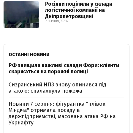
Росіяни поцілили у склади
логістичної компанії на
Дніпропетровщині
7 СЕРПНЯ, 16:32
ОСТАННІ НОВИНИ
РФ знищила важливі склади Фори: клієнти
скаржаться на порожні полиці
Сизранський НПЗ знову опинився під
атакою: спалахнула пожежа
Новини 7 серпня: фігурантка "плівок
Міндіча" отримала посаду в
держпідприємстві, масована атака РФ на
Укрнафту