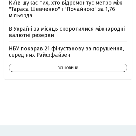
Київ шукає тих, хто відремонтує метро між
"Тараса Шевченко" і "Почайною" за 1,76
мільярда
В Україні за місяць скоротилися міжнародні
валютні резерви
НБУ покарав 21 фінустанову за порушення,
серед них Райффайзен
ВСІ НОВИНИ