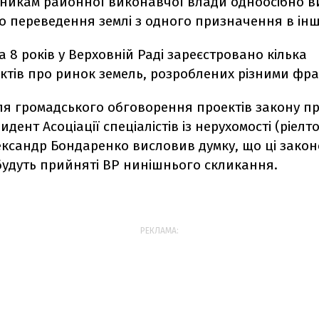
вникам районної виконавчої влади одноосібно в
о переведення землі з одного призначення в інш
за 8 років у Верховній Раді зареєстровано кілька
ктів про ринок земель, розроблених різними фра
сля громадського обговорення проектів закону п
дент Асоціації спеціалістів із нерухомості (ріелто
ександр Бондаренко висловив думку, що ці зако
будуть прийняті ВР нинішнього скликання.
РЕКЛАМА: