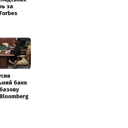
нь за
 Forbes
усив
ьний банк
 базову
 Bloomberg