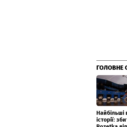
ГОЛОВНЕ 
Найбільші 
історії: зб
Rozetka від