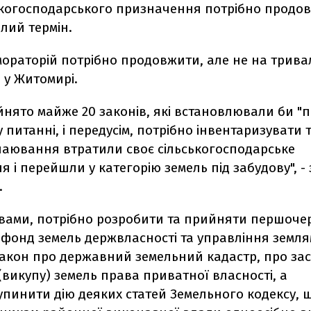
ськогосподарського призначення потрібно продов
лий термін.
ораторій потрібно продовжити, але не на тривал
н у Житомирі.
йнято майже 20 законів, які встановлювали би "
 питанні, і передусім, потрібно інвентаризувати ті
зпаювання втратили своє сільськогосподарське
 і перейшли у категорію земель під забудову", -
.
овами, потрібно розробити та прийняти першоче
фонд земель держвласності та управління землям
 закон про державний земельний кадастр, про за
викупу) земель права приватної власності, а
упинити дію деяких статей Земельного кодексу, 