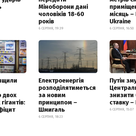
ь
Міноборони дані
приміще
чоловіків 18-60
місяць –
років
Ukraine
6 СЕРПНЯ, 19:39
6 СЕРПНЯ, 16:50
нищили
Електроенергія
Путін зм
розподілятиметься
Централ
 двох
за новим
знизити
гігантів:
принципом –
ставку –
фіцит
Шмигаль
6 СЕРПНЯ, 15:07
6 СЕРПНЯ, 18:23