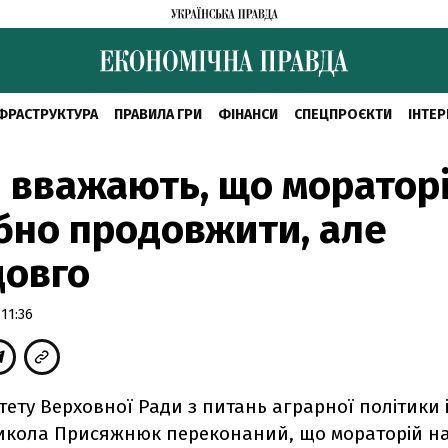
ФРАСТРУКТУРА
ПРАВИЛА ГРИ
ФІНАНСИ
СПЕЦПРОЄКТИ
ІНТЕР
і вважають, що моратор
бно продовжити, але
довго
11:36
тету Верховної Ради з питань аграрної політики 
икола Присяжнюк переконаний, що мораторій н