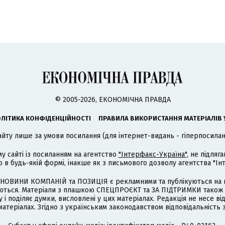
© 2005-2026, ЕКОНОМІЧНА ПРАВДА
ЛІТИКА КОНФІДЕНЦІЙНОСТІ
ПРАВИЛА ВИКОРИСТАННЯ МАТЕРІАЛІВ 
айту лише за умови посилання (для інтернет-видань - гіперпосиланн
му сайті із посиланням на агентство
"Інтерфакс-Україна"
, не підля
 будь-якій формі, інакше як з письмового дозволу агентства "Ін
НОВИНИ КОМПАНІЙ та ПОЗИЦІЯ є рекламними та публікуються на п
туються. Матеріали з плашкою СПЕЦПРОЄКТ та ЗА ПІДТРИМКИ також
 і поділяє думки, висловлені у цих матеріалах. Редакція не несе ві
атеріалах. Згідно з українським законодавством відповідальність 