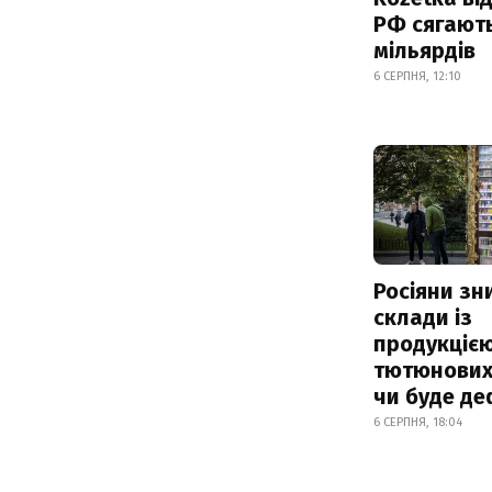
РФ сягают
мільярдів
6 СЕРПНЯ, 12:10
Росіяни з
склади із
продукцією
тютюнових 
чи буде де
6 СЕРПНЯ, 18:04