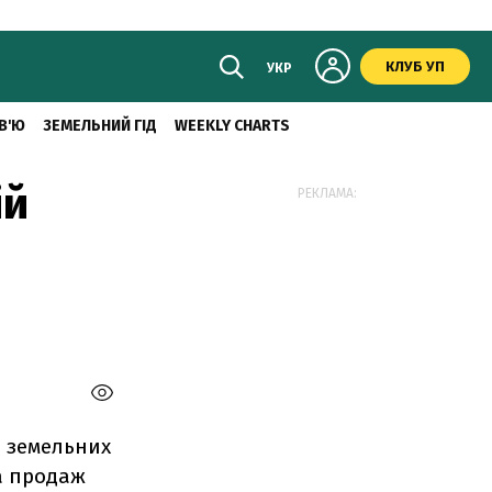
КЛУБ УП
УКР
В'Ю
ЗЕМЕЛЬНИЙ ГІД
WEEKLY CHARTS
ій
РЕКЛАМА:
і земельних
а продаж