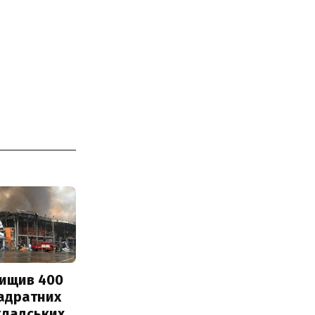
нищив 400
вадратних
кладських