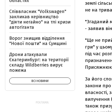
областях
землі сіль
не на трива
Співвласник "Volkswagen"
закликав керівництво
"Згаданий м
"діяти негайно" на тлі кризи
автогіганта
- заявив ві
Ворог знищив відділення
"Ще не при
"Нової пошти" на Сумщині
гри" у цьому
під час ро
Дрони атакували
Єкатеринбург: на території
призначення
складу Wildberries вирує
Присяжнюк
пожежа
За його сл
ВСІ НОВИНИ
закони про 
власності,
вилучення (
РЕКЛАМА:
також приз