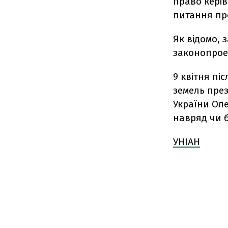
право кері
питання пр
Як відомо, 
законопрое
9 квітня пі
земель прези
України Ол
навряд чи 
УНІАН