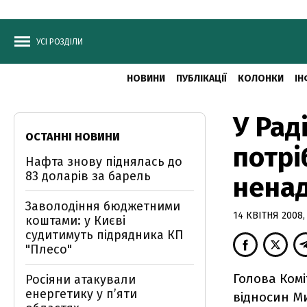
УСІ РОЗДІЛИ
НОВИНИ
ПУБЛІКАЦІЇ
КОЛОНКИ
ІН
У Рад
ОСТАННІ НОВИНИ
потрі
Нафта знову піднялась до
83 доларів за барель
нена
Заволодіння бюджетними
14 КВІТНЯ 2008, 
коштами: у Києві
судитимуть підрядника КП
"Плесо"
Голова Комі
Росіяни атакували
енергетику у пʼяти
відносин М