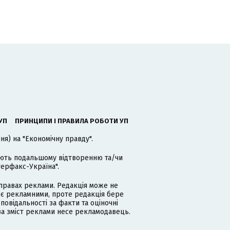
УП
ПРИНЦИПИ І ПРАВИЛА РОБОТИ УП
я) на "Економічну правду".
гають подальшому відтворенню та/чи
терфакс-Україна".
равах реклами. Редакція може не
 є рекламними, проте редакція бере
дповідальності за факти та оціночні
за зміст реклами несе рекламодавець.