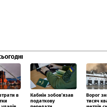
СЬОГОДНІ
втрати в
Кабмін зобовʼязав
Ворог з
итки
податкову
тисяч к
 ударів
передати
метрів с