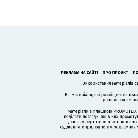
РЕКЛАМА НА САЙТІ
ПРО ПРОЄКТ
ПО
Використання матеріалів с
Всі матеріали, які розміщені на цьо
розповсюдженню в
Матеріали з плашкою PROMOTED, 
поділяти погляди, які в них промо
участь у підготовці цього контенту
судження, оприлюднені у рекламних м