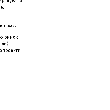
ирішувати
е.
кціями.
ро ринок
рів)
нопроекти