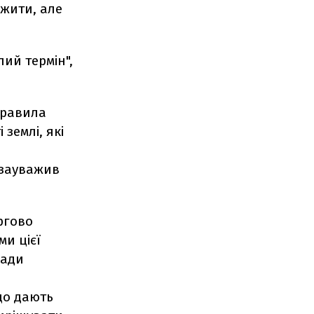
жити, але
ий термін",
правила
 землі, які
 зауважив
ргово
и цієї
сади
що дають