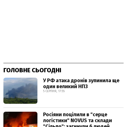
ГОЛОВНЕ СЬОГОДНІ
У РФ атака дронів зупинила ще
один великий НПЗ
5 СЕРПНЯ, 17:55
Росіяни поцілили в "серце
логістики" NOVUS та склади
"Сільпо": загинули 6 людей