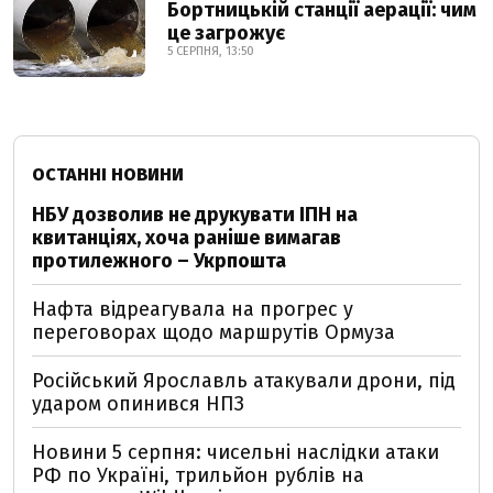
Бортницькій станції аерації: чим
це загрожує
5 СЕРПНЯ, 13:50
ОСТАННІ НОВИНИ
НБУ дозволив не друкувати ІПН на
квитанціях, хоча раніше вимагав
протилежного – Укрпошта
Нафта відреагувала на прогрес у
переговорах щодо маршрутів Ормуза
Російський Ярославль атакували дрони, під
ударом опинився НПЗ
Новини 5 серпня: чисельні наслідки атаки
РФ по Україні, трильйон рублів на