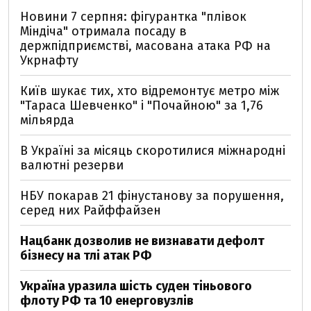
Новини 7 серпня: фігурантка "плівок
Міндіча" отримала посаду в
держпідприємстві, масована атака РФ на
Укрнафту
Київ шукає тих, хто відремонтує метро між
"Тараса Шевченко" і "Почайною" за 1,76
мільярда
В Україні за місяць скоротилися міжнародні
валютні резерви
НБУ покарав 21 фінустанову за порушення,
серед них Райффайзен
Нацбанк дозволив не визнавати дефолт
бізнесу на тлі атак РФ
Україна уразила шість суден тіньового
флоту РФ та 10 енерговузлів