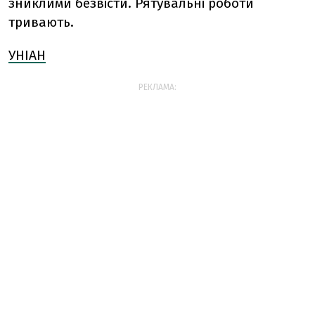
зниклими безвісти. Рятувальні роботи
тривають.
УНІАН
РЕКЛАМА: