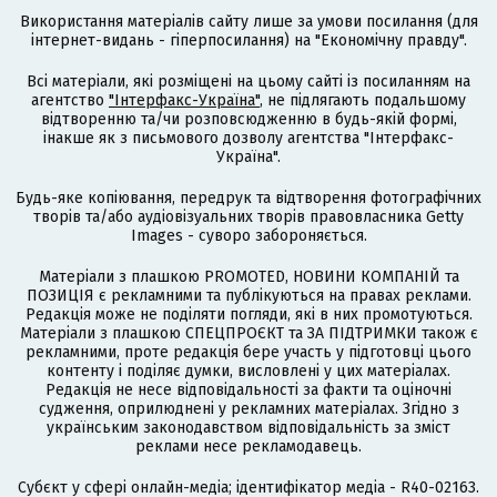
Використання матеріалів сайту лише за умови посилання (для
інтернет-видань - гіперпосилання) на "Економічну правду".
Всі матеріали, які розміщені на цьому сайті із посиланням на
агентство
"Інтерфакс-Україна"
, не підлягають подальшому
відтворенню та/чи розповсюдженню в будь-якій формі,
інакше як з письмового дозволу агентства "Інтерфакс-
Україна".
Будь-яке копіювання, передрук та відтворення фотографічних
творів та/або аудіовізуальних творів правовласника Getty
Images - суворо забороняється.
Матеріали з плашкою PROMOTED, НОВИНИ КОМПАНІЙ та
ПОЗИЦІЯ є рекламними та публікуються на правах реклами.
Редакція може не поділяти погляди, які в них промотуються.
Матеріали з плашкою СПЕЦПРОЄКТ та ЗА ПІДТРИМКИ також є
рекламними, проте редакція бере участь у підготовці цього
контенту і поділяє думки, висловлені у цих матеріалах.
Редакція не несе відповідальності за факти та оціночні
судження, оприлюднені у рекламних матеріалах. Згідно з
українським законодавством відповідальність за зміст
реклами несе рекламодавець.
Cубєкт у сфері онлайн-медіа; ідентифікатор медіа - R40-02163.