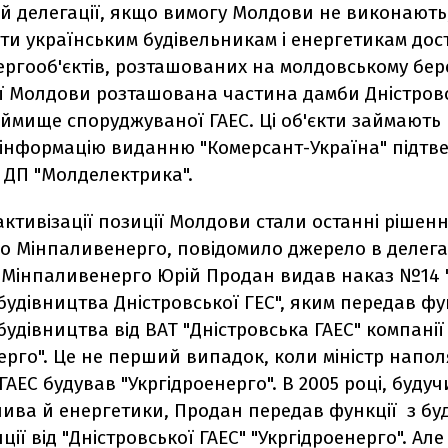
ій делегації, якщо вимогу Молдови не виконають
ти українським будівельникам і енергетикам дос
ргооб'єктів, розташованих на молдовському бере
ї Молдови розташована частина дамби Дністровсь
ймище споруджуваної ГАЕС. Ці об'єкти займають
ю інформацію виданню "Комерсант-Україна" підтв
 ДП "Молделектрика".
тивізації позиції Молдови стали останні рішен
о Мінпаливенерго, повідомило джерело в делегаці
а Мінпаливенерго Юрій Продан видав наказ №14 
удівництва Дністровської ГЕС", яким передав фу
удівництва від ВАТ "Дністровська ГАЕС" компанії
ерго". Це не перший випадок, коли міністр напол
ГАЕС будував "Укргідроенерго". В 2005 році, буду
лива й енергетики, Продан передав функції з бу
ії від "Дністровської ГАЕС" "Укргідроенерго". Але