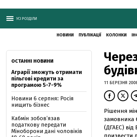
УСІ РОЗДІЛИ
НОВИНИ
ПУБЛІКАЦІЇ
КОЛОНКИ
ІН
Через
ОСТАННІ НОВИНИ
будів
Аграрії зможуть отримати
пільгові кредити за
11 БЕРЕЗНЯ 2008
програмою 5-7-9%
Новини 6 серпня: Росія
нищить бізнес
Рішення мі
Кабмін зобовʼязав
замовника б
податкову передати
(ДГАЕС) від
Міноборони дані чоловіків
призвести д