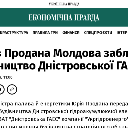
ФРАСТРУКТУРА
ПРАВИЛА ГРИ
ФІНАНСИ
СПЕЦПРОЄКТИ
ІНТЕР
 Продана Молдова заб
ництво Дністровської Г
, 11:06
ністра палива й енергетики Юрія Продана переда
удівництва Дністровської гідроакумулюючої еле
 ВАТ "Дністровська ГАЕС" компанії "Укргідроенерго
о припинення будівництва стратегічного об'єкт