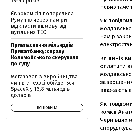
18-60 років
невизначен
Єврокомісія попередила
Румунію через наміри
Як повідом
відкласти відмову від
молдавської
вугільних ТЕС
намір закри
електростан
Привласнення мільярдів
Приватбанку: справу
Коломойського скерували
Кишинів вим
до суду
оплатити ва
молдавської
Мегазавод з виробництва
завершення 
чипів у Техасі обійдеться
SpaceX у 16,8 мільярдів
вважають е
доларів
Як повідом
ВСІ НОВИНИ
комісії Ана
Чернівцях м
споруджува