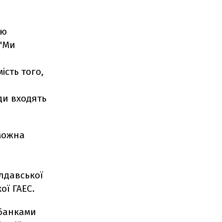
ою
 "Ми
ість того,
ди входять
 можна
лдавської
ої ГАЕС.
 банками