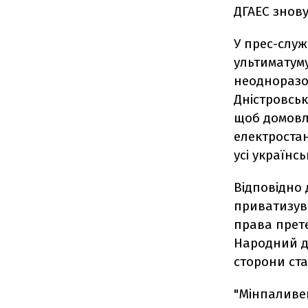
ДГАЕС знову
У прес-слу
ультиматуму
неодноразо
Дністровськ
щоб домовля
електростан
усі українсь
Відповідно 
приватизува
права прете
Народний д
сторони ста
"Мінпаливе