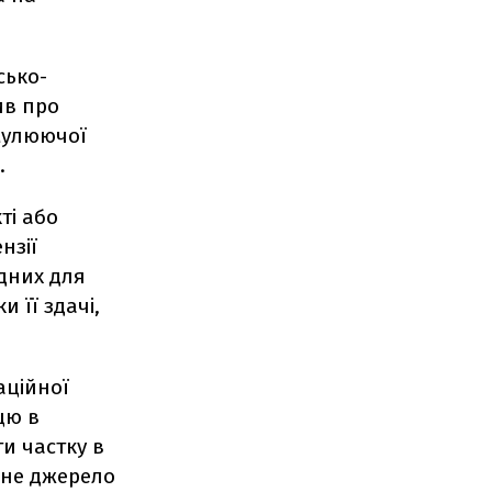
сько-
ив про
умулюючої
.
ті або
нзії
дних для
 її здачі,
аційної
цю в
и частку в
ене джерело