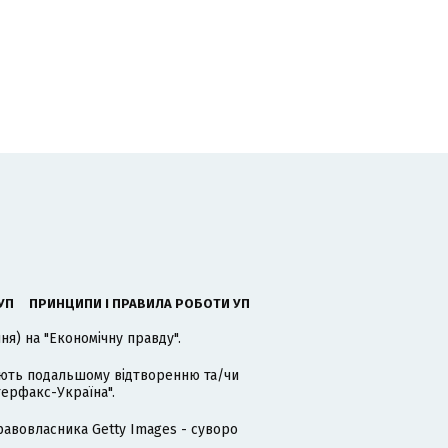
УП
ПРИНЦИПИ І ПРАВИЛА РОБОТИ УП
я) на "Економічну правду".
гають подальшому відтворенню та/чи
терфакс-Україна".
равовласника Getty Images - суворо