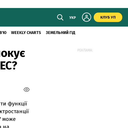
КЛУБ УП
УКР
В'Ю
WEEKLY CHARTS
ЗЕМЕЛЬНИЙ ГІД
локує
РЕКЛАМА:
АЕС?
ти функції
ктростанції
" може
а на