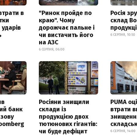
втрати в
"Ринок пройде по
Росія зр
итки
краю". Чому
склад Bo
 ударів
дорожчає пальне і
продукц
ь
чи вистачить його
6 СЕРПНЯ, 10:50
на АЗС
6 СЕРПНЯ, 06:00
ив
Росіяни знищили
PUMA оц
ий банк
склади із
втрати в
азову
продукцією двох
знищення
loomberg
тютюнових гігантів:
складськ
чи буде дефіцит
6 СЕРПНЯ, 14:00