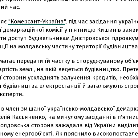
ий час.
ляє
"Комерсант-Україна"
, під час засідання україн
 демаркаційної комісії у п'ятницю Кишинів заяв
ти доступ будівельникам Дністровської гідроак
ції на молдавську частину території будівництва
агає передати їй частку в споруджуваному об'єк
ртість землі, на якій ведеться будівництво. Прете
 сторони ускладнять залучення кредитів, необхі
будівництва електростанції й загальмують строки
ксперти.
ив член змішаної українсько-молдавської демарк
толій Касьяненко, на минулому засіданні в п'ятни
олдовська сторона зажадала від України виділит
ному енергооб'єкті. Як пояснило високопоставл