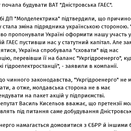
 почала будувати ВАТ "Дністровська ГАЕС".
жбі ДП "Молделектрика" підтвердили, що причин
 стала зміна підрядника українською стороною.
во пропонували Україні оформити нашу участь у
ій ГАЕС пустивши нас у статутний капітал. Але зам
тися, Україна спробувала "сховати" від нас
цію, перевівши її на баланс "Укргідроенерго", ку
кі гідроелектростанції", - заявили в компанії.
до чинного законодавства, "Укргідроенерго" не
ти, а отже, молдавська сторона не в має
ндувати на пакет акцій у підприємстві.
епутат Василь Кисельов вважає, що претензії мо
влять під питання саме добудування Дністровськ
нерго намагається домовитися з ЄБРР й іншими