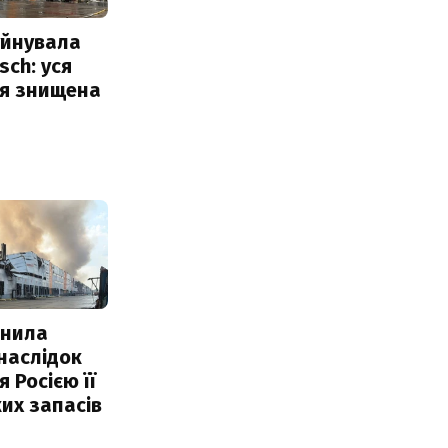
уйнувала
sch: уся
ія знищена
інила
наслідок
 Росією її
их запасів