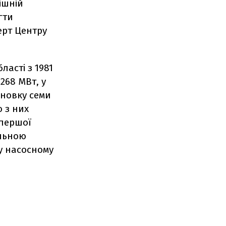
ішній
гти
ерт Центру
ласті з 1981
268 МВт, у
ановку семи
 з них
 першої
альною
у насосному