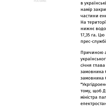
РЕКЛАМА:
в українськ
намір закри
частини ене
На територі
нижнє водо
17,35 га. Ц
прес-службі
Причиною ак
українськог
січня глав
замовника б
замовника б
"Укргідроен
тому, щоб Д
міністра па
електростанц