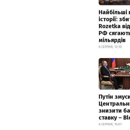
Найбільші 
історії: зб
Rozetka від
РФ сягают
мільярдів
6 СЕРПНЯ, 12:10
Путін змус
Центральн
знизити б
ставку – B
6 СЕРПНЯ, 15:07