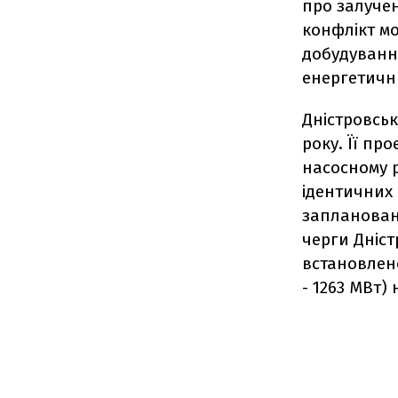
про залучен
конфлікт м
добудування
енергетични
Дністровська
року. Її пр
насосному р
ідентичних 
заплановане
черги Дніст
встановлен
- 1263 МВт)