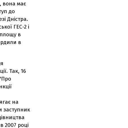
, вона має
туп до
зі Дністра.
кої ГЕС-2 і
 площу в
ердили в
ня
ї. Так, 16
"Про
нкції
ягає на
чи заступник
дівництва
 в 2007 році