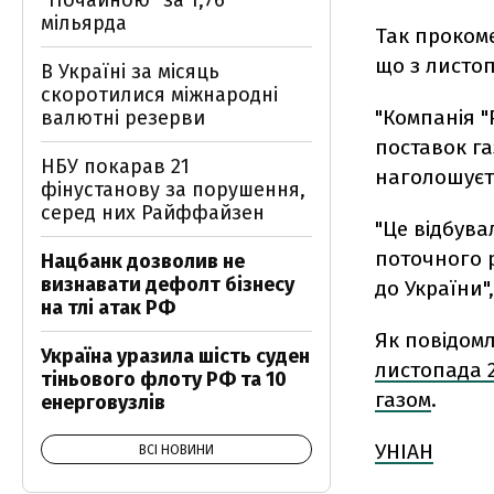
"Почайною" за 1,76
мільярда
Так прокоме
що з листоп
В Україні за місяць
скоротилися міжнародні
"Компанія 
валютні резерви
поставок газ
НБУ покарав 21
наголошуєть
фінустанову за порушення,
серед них Райффайзен
"Це відбувал
поточного 
Нацбанк дозволив не
визнавати дефолт бізнесу
до України"
на тлі атак РФ
Як повідомл
Україна уразила шість суден
листопада 2
тіньового флоту РФ та 10
газом
.
енерговузлів
УНІАН
ВСІ НОВИНИ