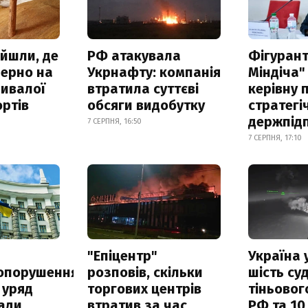
айшли, де
РФ атакувала
Фігурант
зерно на
Укрнафту: компанія
Міндіча"
ривалої
втратила суттєві
керівну 
ртів
обсяги видобутку
стратегі
держпід
7 СЕРПНЯ, 16:50
7 СЕРПНЯ, 17:10
а
"Епіцентр"
Україна 
опорушення
розповів, скільки
шість су
 уряд
торгових центрів
тіньовог
ади
втратив за час
РФ та 10