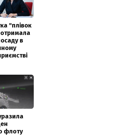
ка "плівок
 отримала
посаду в
чному
приємстві
уразила
ден
о флоту