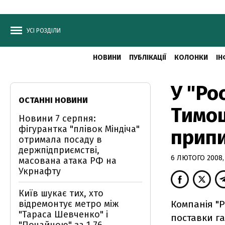
УСІ РОЗДІЛИ
НОВИНИ
ПУБЛІКАЦІЇ
КОЛОНКИ
ІН
У "Ро
ОСТАННІ НОВИНИ
Тимош
Новини 7 серпня:
фігурантка "плівок Міндіча"
припи
отримала посаду в
держпідприємстві,
6 ЛЮТОГО 2008, 
масована атака РФ на
Укрнафту
Київ шукає тих, хто
відремонтує метро між
Компанія "
"Тараса Шевченко" і
поставки га