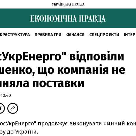
ФРАСТРУКТУРА
ПРАВИЛА ГРИ
ФІНАНСИ
СПЕЦПРОЄКТИ
ІНТЕР
сУкрЕнерго" відповіли
енко, що компанія не
няла поставки
10:40
РосУкрЕнерго" продовжує виконувати чинний кон
зу до України.