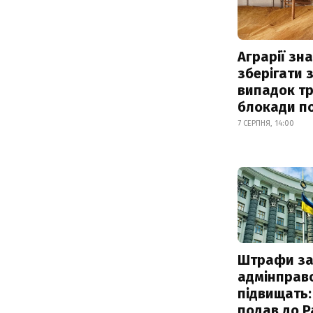
Аграрії зн
зберігати 
випадок т
блокади по
7 СЕРПНЯ, 14:00
Штрафи з
адмінправ
підвищать:
подав до Р