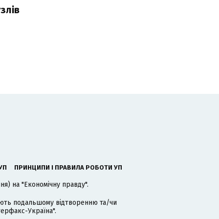
злів
УП
ПРИНЦИПИ І ПРАВИЛА РОБОТИ УП
я) на "Економічну правду".
гають подальшому відтворенню та/чи
терфакс-Україна".