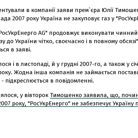
нтували в компанії заяви прем`єра Юлії Тимошен
ада 2007 року Україна не закуповує газ у "РосУкр
"РосУкрЕнерго AG" продовжує виконувати чинний 
у до України чітко, своєчасно і в повному обсязі",
ся в заяві.
ося і в листопаді, й у грудні 2007-го, а також у січ
року. Жодна інша компанія не займається постав
, - підкреслюється в повідомленні.
ялося, у вівторок
Тимошенко заявила, що, почи
007 року, "РосУкрЕнерго" не забезпечує Україну