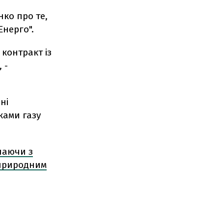
ко про те,
Енерго".
контракт із
 -
ні
ками газу
наючи з
 природним