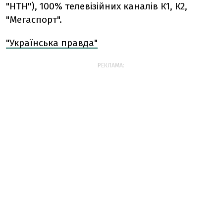
"НТН"), 100% телевізійних каналів К1, К2,
"Мегаспорт".
"Українська правда"
РЕКЛАМА: