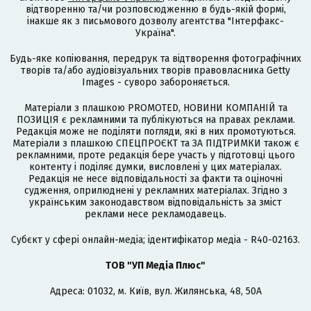
відтворенню та/чи розповсюдженню в будь-якій формі,
інакше як з письмового дозволу агентства "Інтерфакс-
Україна".
Будь-яке копіювання, передрук та відтворення фотографічних
творів та/або аудіовізуальних творів правовласника Getty
Images - суворо забороняється.
Матеріали з плашкою PROMOTED, НОВИНИ КОМПАНІЙ та
ПОЗИЦІЯ є рекламними та публікуються на правах реклами.
Редакція може не поділяти погляди, які в них промотуються.
Матеріали з плашкою СПЕЦПРОЄКТ та ЗА ПІДТРИМКИ також є
рекламними, проте редакція бере участь у підготовці цього
контенту і поділяє думки, висловлені у цих матеріалах.
Редакція не несе відповідальності за факти та оціночні
судження, оприлюднені у рекламних матеріалах. Згідно з
українським законодавством відповідальність за зміст
реклами несе рекламодавець.
Cубєкт у сфері онлайн-медіа; ідентифікатор медіа - R40-02163.
ТОВ "УП Медіа Плюс"
Адреса: 01032, м. Київ, вул. Жилянська, 48, 50А