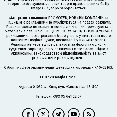
творів та/або аудіовізуальних творів правовласника Getty
Images - суворо забороняється.
Матеріали з плашкою PROMOTED, НОВИНИ КОМПАНІЙ та
ПОЗИЦІЯ є рекламними та публікуються на правах реклами.
Редакція може не поділяти погляди, які в них промотуються.
Матеріали з плашкою СПЕЦПРОЄКТ та ЗА ПІДТРИМКИ також є
рекламними, проте редакція бере участь у підготовці цього
контенту і поділяє думки, висловлені у цих матеріалах.
Редакція не несе відповідальності за факти та оціночні
судження, оприлюднені у рекламних матеріалах. Згідно з
українським законодавством відповідальність за зміст
реклами несе рекламодавець.
Cубєкт у сфері онлайн-медіа; ідентифікатор медіа - R40-02163.
ТОВ "УП Медіа Плюс"
Адреса: 01032, м. Київ, вул. Жилянська, 48, 50А
Телефон: +380 95 641 22 07