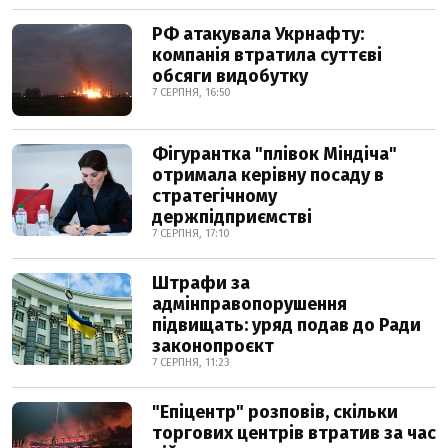
РФ атакувала Укрнафту:
компанія втратила суттєві
обсяги видобутку
7 СЕРПНЯ, 16:50
Фігурантка "плівок Міндіча"
отримала керівну посаду в
стратегічному
держпідприємстві
7 СЕРПНЯ, 17:10
Штрафи за
адмінправопорушення
підвищать: уряд подав до Ради
законопроєкт
7 СЕРПНЯ, 11:23
"Епіцентр" розповів, скільки
торгових центрів втратив за час