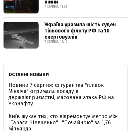
війни
7 СЕРПНЯ, 11:56
Україна уразила шість суден
тіньового флоту РФ та 10
енерговузлів
7 СЕРПНЯ, 18:10
ОСТАННІ НОВИНИ
Новини 7 серпня: фігурантка "плівок
Міндіча" отримала посаду в
держпідприємстві, масована атака РФ на
Укрнафту
Київ шукає тих, хто відремонтує метро між
"Тараса Шевченко" і "Почайною" за 1,76
мільярда