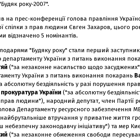
"Будяк року-2007".
в на прес-конференції голова правління Україн
ї спілки з прав людини Євген Захаров, цього ро
и відзначено 5 номінантів.
олодарями "Будяку року" стали перший заступник
 департаменту України з питань виконання пок
тяй
("за незаконне насильство щодо засуджених"
аменту України з питань виконання покарань
В
а абсолютну бездіяльність у разі порушення пра
 прокуратура України
("за абсолютну бездіяльніст
рав людини"), народний депутат, член Партії ре
олова Департаменту ресурсного забезпечення 
 найбрутальніше втручання у приватне життя гр
ш небезпечну законодавчу ініціативу") та мер К
кий
("за незаконне обмеження свободи пересуван