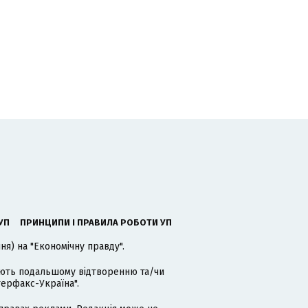
УП
ПРИНЦИПИ І ПРАВИЛА РОБОТИ УП
я) на "Економічну правду".
гають подальшому відтворенню та/чи
терфакс-Україна".