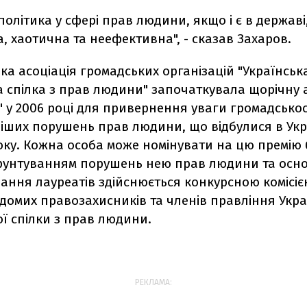
олітика у сфері прав людини, якщо і є в державі
, хаотична та неефективна", - сказав Захаров.
ка асоціація громадських організацій "Українськ
а спілка з прав людини" започаткувала щорічну
" у 2006 році для привернення уваги громадськос
іших порушень прав людини, що відбулися в Укр
оку. Кожна особа може номінувати на цю премію 
ґрунтуванням порушень нею прав людини та осн
ання лауреатів здійснюється конкурсною комісією
ідомих правозахисників та членів правління Укра
ї спілки з прав людини.
РЕКЛАМА: