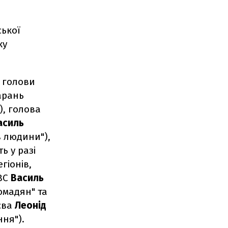
ської
ку
 голови
арань
), голова
асиль
в людини"),
ь у разі
гіонів,
МВС
Василь
омадян" та
иєва
Леонід
ня").