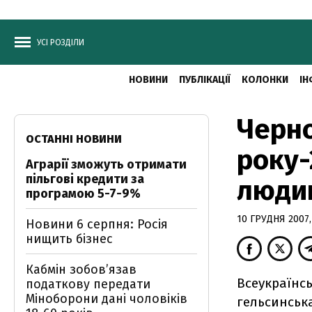
УСІ РОЗДІЛИ
НОВИНИ
ПУБЛІКАЦІЇ
КОЛОНКИ
ІН
Черно
ОСТАННІ НОВИНИ
року-
Аграрії зможуть отримати
пільгові кредити за
люди
програмою 5-7-9%
10 ГРУДНЯ 2007,
Новини 6 серпня: Росія
нищить бізнес
Кабмін зобовʼязав
Всеукраїнсь
податкову передати
Міноборони дані чоловіків
гельсинська