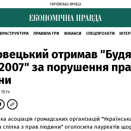
ФРАСТРУКТУРА
ПРАВИЛА ГРИ
ФІНАНСИ
СПЕЦПРОЄКТИ
ІНТЕР
вецький отримав "Буд
2007" за порушення пр
ни
 15:14
ка асоціація громадських організацій "Українськ
 спілка з прав людини" оголосила лауреатів щор