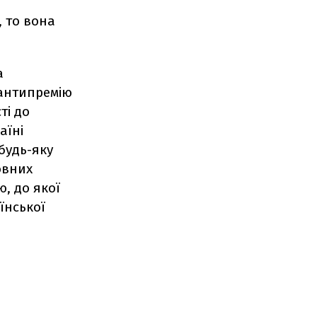
, то вона
а
 антипремію
ті до
аїні
будь-яку
овних
, до якої
їнської