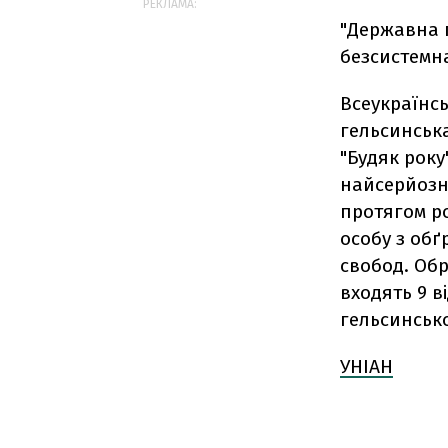
РЕКЛАМА:
"Державна п
безсистемна
Всеукраїнсь
гельсинськ
"Будяк року
найсерйозн
протягом р
особу з об
свобод. Обр
входять 9 в
гельсинсько
УНІАН