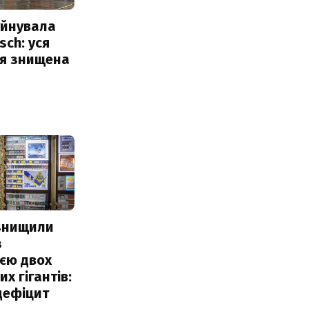
уйнувала
sch: уся
ія знищена
 знищили
з
єю двох
х гігантів:
дефіцит