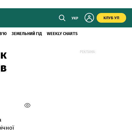
КЛУБ УП
УКР
В'Ю
ЗЕМЕЛЬНИЙ ГІД
WEEKLY CHARTS
як
РЕКЛАМА:
ав
а
ічної