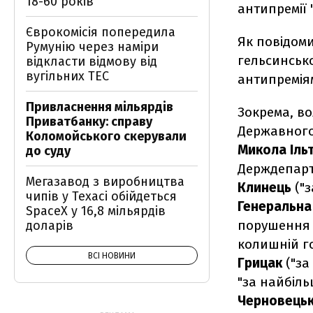
18-60 років
антипремії 
Єврокомісія попередила
Як повідоми
Румунію через наміри
гельсинсько
відкласти відмову від
вугільних ТЕС
антипреміям
Привласнення мільярдів
Зокрема, в
Приватбанку: справу
Державного
Коломойського скерували
Микола Іль
до суду
Держдепарт
Мегазавод з виробництва
Клинець
("з
чипів у Техасі обійдеться
Генеральна
SpaceX у 16,8 мільярдів
порушення п
доларів
колишній г
ВСІ НОВИНИ
Грицак
("за
"за найбіль
Черновець