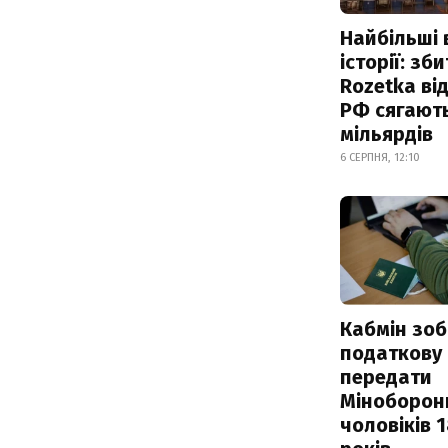
Найбільші 
історії: зб
Rozetka від
РФ сягают
мільярдів
6 СЕРПНЯ, 12:10
Кабмін зоб
податкову
передати
Міноборон
чоловіків 