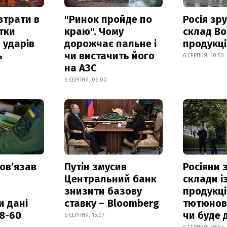
втрати в
"Ринок пройде по
Росія зр
итки
краю". Чому
склад Bo
 ударів
дорожчає пальне і
продукц
ь
чи вистачить його
6 СЕРПНЯ, 10:50
на АЗС
6 СЕРПНЯ, 06:00
овʼязав
Путін змусив
Росіяни
Центральний банк
склади і
знизити базову
продукці
и дані
ставку – Bloomberg
тютюнови
18-60
чи буде 
6 СЕРПНЯ, 15:07