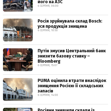
його на АЗС
6 СЕРПНЯ, 06:00
Росія зруйнувала склад Bosch:
уся продукція знищена
6 СЕРПНЯ, 10:50
Путін змусив Центральний банк
знизити базову ставку –
Bloomberg
6 СЕРПНЯ, 15:07
PUMA оцінила втрати внаслідок
знищення Росією її складських
запасів
6 СЕРПНЯ, 14:00
Росіяни знищили склади із