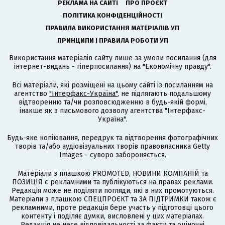
РЕКЛАМА НА САЙТІ
ПРО ПРОЄКТ
ПОЛІТИКА КОНФІДЕНЦІЙНОСТІ
ПРАВИЛА ВИКОРИСТАННЯ МАТЕРІАЛІВ УП
ПРИНЦИПИ І ПРАВИЛА РОБОТИ УП
Використання матеріалів сайту лише за умови посилання (для
інтернет-видань - гіперпосилання) на "Економічну правду".
Всі матеріали, які розміщені на цьому сайті із посиланням на
агентство
"Інтерфакс-Україна"
, не підлягають подальшому
відтворенню та/чи розповсюдженню в будь-якій формі,
інакше як з письмового дозволу агентства "Інтерфакс-
Україна".
Будь-яке копіювання, передрук та відтворення фотографічних
творів та/або аудіовізуальних творів правовласника Getty
Images - суворо забороняється.
Матеріали з плашкою PROMOTED, НОВИНИ КОМПАНІЙ та
ПОЗИЦІЯ є рекламними та публікуються на правах реклами.
Редакція може не поділяти погляди, які в них промотуються.
Матеріали з плашкою СПЕЦПРОЄКТ та ЗА ПІДТРИМКИ також є
рекламними, проте редакція бере участь у підготовці цього
контенту і поділяє думки, висловлені у цих матеріалах.
Редакція не несе відповідальності за факти та оціночні