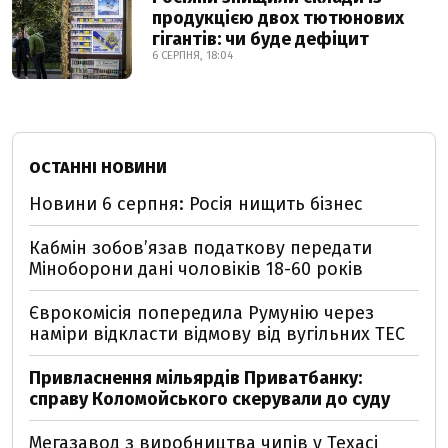
продукцією двох тютюнових
гігантів: чи буде дефіцит
6 СЕРПНЯ, 18:04
ОСТАННІ НОВИНИ
Новини 6 серпня: Росія нищить бізнес
Кабмін зобовʼязав податкову передати
Міноборони дані чоловіків 18-60 років
Єврокомісія попередила Румунію через
наміри відкласти відмову від вугільних ТЕС
Привласнення мільярдів Приватбанку:
справу Коломойського скерували до суду
Мегазавод з виробництва чипів у Техасі