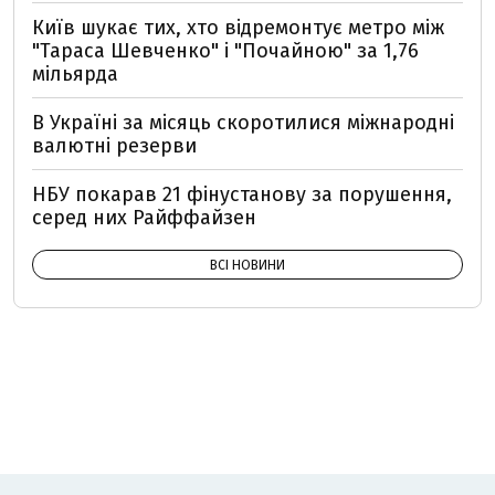
Київ шукає тих, хто відремонтує метро між
"Тараса Шевченко" і "Почайною" за 1,76
мільярда
В Україні за місяць скоротилися міжнародні
валютні резерви
НБУ покарав 21 фінустанову за порушення,
серед них Райффайзен
ВСІ НОВИНИ