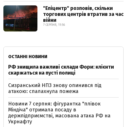
"Епіцентр" розповів, скільки
торгових центрів втратив за час
війни
7 СЕРПНЯ, 11:56
ОСТАННІ НОВИНИ
РФ знищила важливі склади Фори: клієнти
скаржаться на пусті полиці
Сизранський НПЗ знову опинився під
атакою: спалахнула пожежа
Новини 7 серпня: фігурантка "плівок
Міндіча" отримала посаду в
держпідприємстві, масована атака РФ на
Укрнафту