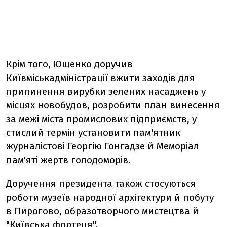
Крім того, Ющенко доручив
Київміськадміністрації вжити заходів для
припинення вирубки зелених насаджень у
місцях новобудов, розробити план винесення
за межі міста промислових підприємств, у
стислий термін установити пам'ятник
журналістові Георгію Гонгадзе й Меморіал
пам'яті жертв голодоморів.
Доручення президента також стосуються
роботи музеїв народної архітектури й побуту
в Пирогово, образотворчого мистецтва й
"Київська фортеця".