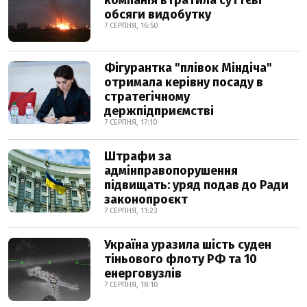
компанія втратила суттєві
обсяги видобутку
7 СЕРПНЯ, 16:50
Фігурантка "плівок Міндіча"
отримала керівну посаду в
стратегічному
держпідприємстві
7 СЕРПНЯ, 17:10
Штрафи за
адмінправопорушення
підвищать: уряд подав до Ради
законопроєкт
7 СЕРПНЯ, 11:23
Україна уразила шість суден
тіньового флоту РФ та 10
енерговузлів
7 СЕРПНЯ, 18:10