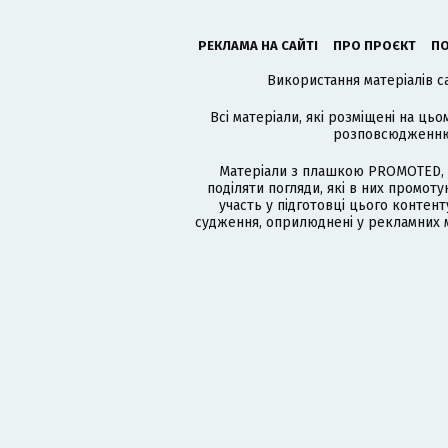
РЕКЛАМА НА САЙТІ
ПРО ПРОЄКТ
ПО
Використання матеріалів с
Всі матеріали, які розміщені на цьо
розповсюдженню в
Матеріали з плашкою PROMOTED, 
поділяти погляди, які в них промо
участь у підготовці цього контенту
судження, оприлюднені у рекламних м