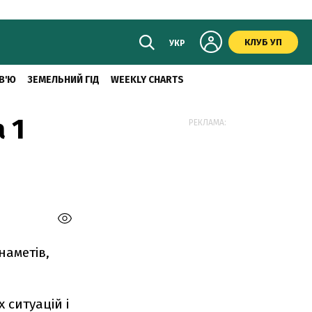
КЛУБ УП
УКР
В'Ю
ЗЕМЕЛЬНИЙ ГІД
WEEKLY CHARTS
 1
РЕКЛАМА:
наметів,
 ситуацій і