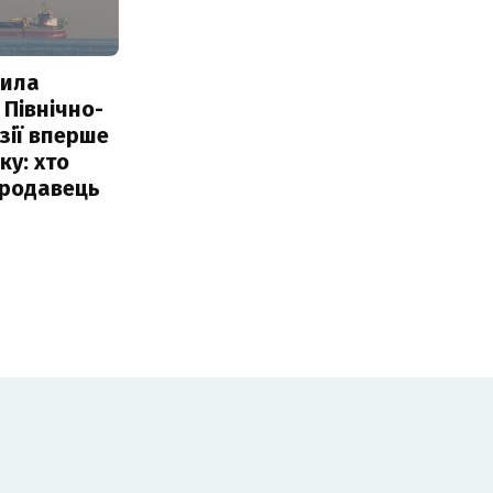
пила
 Північно-
Азії вперше
ку: хто
продавець