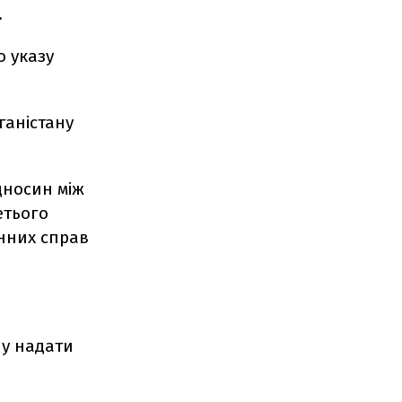
.
о указу
ганістану
дносин між
етього
нних справ
ну надати