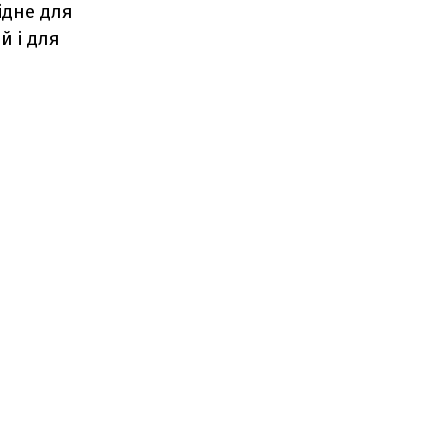
ідне для
й і для