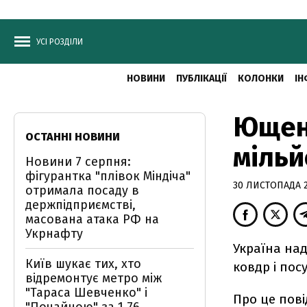
УСІ РОЗДІЛИ
НОВИНИ
ПУБЛІКАЦІЇ
КОЛОНКИ
ІН
Ющенк
ОСТАННІ НОВИНИ
мільй
Новини 7 серпня:
фігурантка "плівок Міндіча"
30 ЛИСТОПАДА 2
отримала посаду в
держпідприємстві,
масована атака РФ на
Укрнафту
Україна над
Київ шукає тих, хто
ковдр і пос
відремонтує метро між
"Тараса Шевченко" і
Про це пові