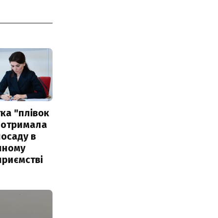
ка "плівок
 отримала
посаду в
чному
приємстві