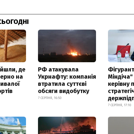
СЬОГОДНІ
айшли, де
РФ атакувала
Фігурант
зерно на
Укрнафту: компанія
Міндіча"
ривалої
втратила суттєві
керівну 
ртів
обсяги видобутку
стратегі
держпід
7 СЕРПНЯ, 16:50
7 СЕРПНЯ, 17:10