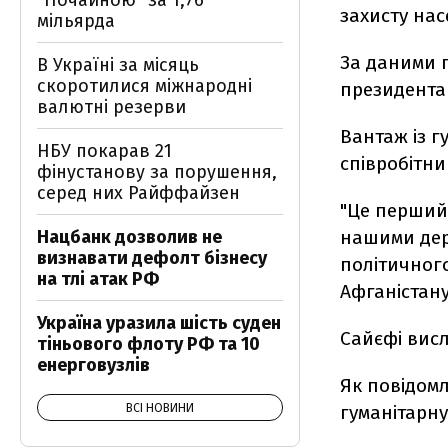
"Почайною" за 1,76
захисту нас
мільярда
За даними п
В Україні за місяць
скоротилися міжнародні
президента
валютні резерви
Вантаж із 
НБУ покарав 21
співробітни
фінустанову за порушення,
серед них Райффайзен
"Це перший,
Нацбанк дозволив не
нашими дер
визнавати дефолт бізнесу
політичног
на тлі атак РФ
Афганістан
Україна уразила шість суден
Сайєфі висл
тіньового флоту РФ та 10
енерговузлів
Як повідомл
ВСІ НОВИНИ
гуманітарну