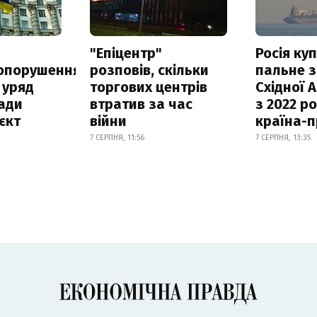
а
"Епіцентр"
Росія ку
опорушення
розповів, скільки
пальне з
 уряд
торгових центрів
Східної 
ади
втратив за час
з 2022 ро
єкт
війни
країна-
7 СЕРПНЯ, 11:56
7 СЕРПНЯ, 13:35