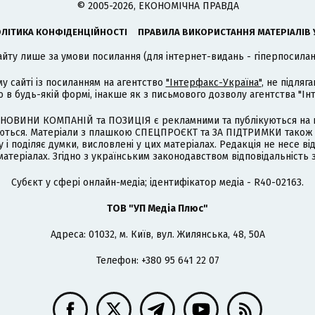
© 2005-2026, ЕКОНОМІЧНА ПРАВДА
ЛІТИКА КОНФІДЕНЦІЙНОСТІ
ПРАВИЛА ВИКОРИСТАННЯ МАТЕРІАЛІВ 
айту лише за умови посилання (для інтернет-видань - гіперпосиланн
му сайті із посиланням на агентство
"Інтерфакс-Україна"
, не підля
 будь-якій формі, інакше як з письмового дозволу агентства "Ін
НОВИНИ КОМПАНІЙ та ПОЗИЦІЯ є рекламними та публікуються на п
туються. Матеріали з плашкою СПЕЦПРОЄКТ та ЗА ПІДТРИМКИ також
 і поділяє думки, висловлені у цих матеріалах. Редакція не несе ві
атеріалах. Згідно з українським законодавством відповідальність 
Cубєкт у сфері онлайн-медіа; ідентифікатор медіа - R40-02163.
ТОВ "УП Медіа Плюс"
Адреса: 01032, м. Київ, вул. Жилянська, 48, 50А
Телефон: +380 95 641 22 07