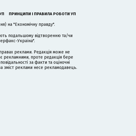
УП
ПРИНЦИПИ І ПРАВИЛА РОБОТИ УП
я) на "Економічну правду".
гають подальшому відтворенню та/чи
терфакс-Україна".
равах реклами. Редакція може не
 є рекламними, проте редакція бере
дповідальності за факти та оціночні
за зміст реклами несе рекламодавець.