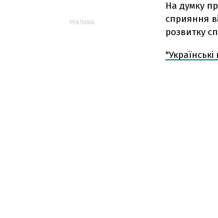
На думку п
сприяння ві
РЕКЛАМА:
розвитку сп
"Українські