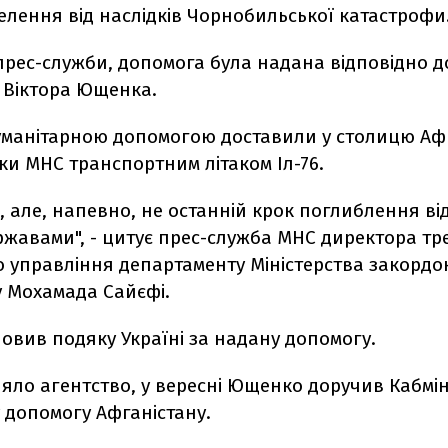
елення від наслідків Чорнобильської катастрофи
рес-служби, допомога була надана відповідно д
 Віктора Ющенка.
гуманітарною допомогою доставили у столицю Аф
ки МНС транспортним літаком Іл-76.
 але, напевно, не останній крок поглиблення ві
жавами", - цитує прес-служба МНС директора тр
о управління департаменту Міністерства закордо
у Мохамада Сайєфі.
овив подяку Україні за надану допомогу.
яло агентство, у вересні Ющенко доручив Кабмі
 допомогу Афганістану.