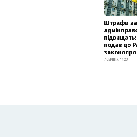
Штрафи з
адмінправ
підвищать:
подав до Р
законопро
7 СЕРПНЯ, 11:23