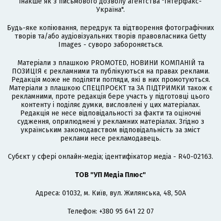
інакше як з письмового дозволу агентства "Інтерфакс-
Україна".
Будь-яке копіювання, передрук та відтворення фотографічних
творів та/або аудіовізуальних творів правовласника Getty
Images - суворо забороняється.
Матеріали з плашкою PROMOTED, НОВИНИ КОМПАНІЙ та
ПОЗИЦІЯ є рекламними та публікуються на правах реклами.
Редакція може не поділяти погляди, які в них промотуються.
Матеріали з плашкою СПЕЦПРОЄКТ та ЗА ПІДТРИМКИ також є
рекламними, проте редакція бере участь у підготовці цього
контенту і поділяє думки, висловлені у цих матеріалах.
Редакція не несе відповідальності за факти та оціночні
судження, оприлюднені у рекламних матеріалах. Згідно з
українським законодавством відповідальність за зміст
реклами несе рекламодавець.
Cубєкт у сфері онлайн-медіа; ідентифікатор медіа - R40-02163.
ТОВ "УП Медіа Плюс"
Адреса: 01032, м. Київ, вул. Жилянська, 48, 50А
Телефон: +380 95 641 22 07