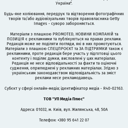
Україна".
Будь-яке копіювання, передрук та відтворення фотографічних
творів та/або аудіовізуальних творів правовласника Getty
Images - суворо забороняється.
Матеріали з плашкою PROMOTED, НОВИНИ КОМПАНІЙ та
ПОЗИЦІЯ є рекламними та публікуються на правах реклами.
Редакція може не поділяти погляди, які в них промотуються.
Матеріали з плашкою СПЕЦПРОЄКТ та ЗА ПІДТРИМКИ також є
рекламними, проте редакція бере участь у підготовці цього
контенту і поділяє думки, висловлені у цих матеріалах.
Редакція не несе відповідальності за факти та оціночні
судження, оприлюднені у рекламних матеріалах. Згідно з
українським законодавством відповідальність за зміст
реклами несе рекламодавець.
Cубєкт у сфері онлайн-медіа; ідентифікатор медіа - R40-02163.
ТОВ "УП Медіа Плюс"
Адреса: 01032, м. Київ, вул. Жилянська, 48, 50А
Телефон: +380 95 641 22 07