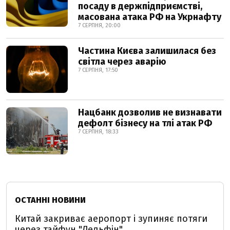
посаду в держпідприємстві,
масована атака РФ на Укрнафту
7 СЕРПНЯ, 20:00
Частина Києва залишилася без
світла через аварію
7 СЕРПНЯ, 17:50
Нацбанк дозволив не визнавати
дефолт бізнесу на тлі атак РФ
7 СЕРПНЯ, 18:33
ОСТАННІ НОВИНИ
Китай закриває аеропорт і зупиняє потяги
через тайфун "Дельфін"