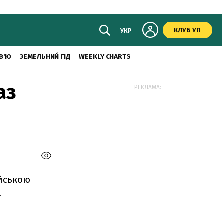
КЛУБ УП
УКР
В'Ю
ЗЕМЕЛЬНИЙ ГІД
WEEKLY CHARTS
аз
РЕКЛАМА:
ійською
.