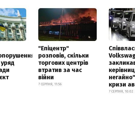
а
"Епіцентр"
Співвла
опорушення
розповів, скільки
Volkswa
 уряд
торгових центрів
заклика
ади
втратив за час
керівниц
єкт
війни
негайно"
кризи ав
7 СЕРПНЯ, 11:56
7 СЕРПНЯ, 10:02