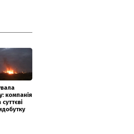
увала
: компанія
 суттєві
идобутку