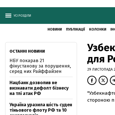
УСІ РОЗДІЛИ
НОВИНИ
ПУБЛІКАЦІЇ
КОЛОНКИ
ІН
Узбек
ОСТАННІ НОВИНИ
для Р
НБУ покарав 21
фінустанову за порушення,
29 ЛИСТОПАДА 20
серед них Райффайзен
Нацбанк дозволив не
визнавати дефолт бізнесу
"Узбекнафто
на тлі атак РФ
стороною пр
Україна уразила шість суден
тіньового флоту РФ та 10