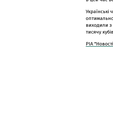
Українські 
оптимальною
виходили з 
тисячу кубі
РІА "Новості