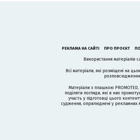
РЕКЛАМА НА САЙТІ
ПРО ПРОЄКТ
ПО
Використання матеріалів с
Всі матеріали, які розміщені на цьо
розповсюдженню в
Матеріали з плашкою PROMOTED, 
поділяти погляди, які в них промо
участь у підготовці цього контенту
судження, оприлюднені у рекламних м