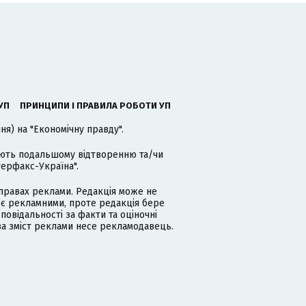
УП
ПРИНЦИПИ І ПРАВИЛА РОБОТИ УП
я) на "Економічну правду".
гають подальшому відтворенню та/чи
терфакс-Україна".
равах реклами. Редакція може не
 є рекламними, проте редакція бере
дповідальності за факти та оціночні
за зміст реклами несе рекламодавець.