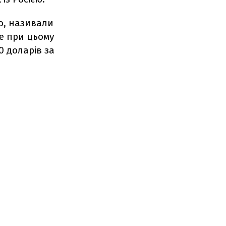
о, називали
ле при цьому
0 доларів за