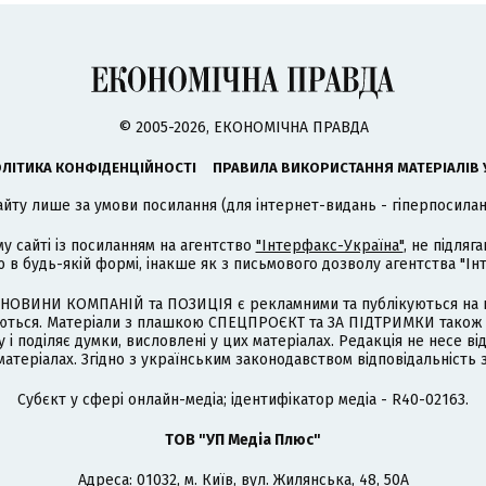
© 2005-2026, ЕКОНОМІЧНА ПРАВДА
ЛІТИКА КОНФІДЕНЦІЙНОСТІ
ПРАВИЛА ВИКОРИСТАННЯ МАТЕРІАЛІВ 
айту лише за умови посилання (для інтернет-видань - гіперпосиланн
му сайті із посиланням на агентство
"Інтерфакс-Україна"
, не підля
 будь-якій формі, інакше як з письмового дозволу агентства "Ін
НОВИНИ КОМПАНІЙ та ПОЗИЦІЯ є рекламними та публікуються на п
туються. Матеріали з плашкою СПЕЦПРОЄКТ та ЗА ПІДТРИМКИ також
 і поділяє думки, висловлені у цих матеріалах. Редакція не несе ві
атеріалах. Згідно з українським законодавством відповідальність 
Cубєкт у сфері онлайн-медіа; ідентифікатор медіа - R40-02163.
ТОВ "УП Медіа Плюс"
Адреса: 01032, м. Київ, вул. Жилянська, 48, 50А