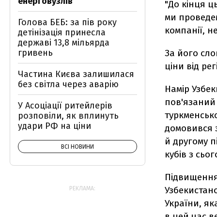
енерговузлів
"До кінця ць
ми проведем
Голова БЕБ: за пів року
компанії, н
детінізація принесла
державі 13,8 мільярда
гривень
За його сло
ціни від ре
Частина Києва залишилася
без світла через аварію
Намір Узбек
пов'язаний 
У Асоціації ритейлерів
туркменсько
розповіли, як вплинуть
удари РФ на ціни
домовився 
й другому п
ВСІ НОВИНИ
кубів з сьог
Підвищення 
Узбекистано
РЕКЛАМА:
України, як
в цей час в