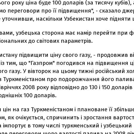
ого року ціна буде 100 доларів (за тисячу кубів), 
о переговори про її підвищення", - сказало дже
е уточнивши, наскільки Узбекистан хоче підняти ц
вами, узбецька сторона має намір перейти при 
гіональних до світових параметрів.
истану підвищити ціну свого газу, - продовжив ві
із тим, що "Газпром" погодився на підвищення ц
го газу. У вівторок на цьому тижні російський х
з Туркменістаном про подорожчання його палив
івріччях 2008 року відповідно до 130 і 150 доларів
однішніх 100 доларів.
цін на газ Туркменістаном і плановане її збіль
м, як очікується, спричинить і зростання вартост
а імпортує в тому числі туркменський і узбецький 
еде переговори щодо вартості палива на 2008 рік 