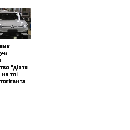
сник
gen
в
тво "діяти
 на тлі
тогіганта