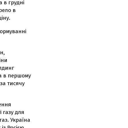
а в грудні
рело в
іну.
формуванні
н,
іни
олдинг
а в першому
 за тисячу
шення
і газу для
газ. Україна
із Росією.