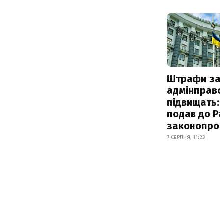
Штрафи з
адмінправ
підвищать:
подав до Р
законопро
7 СЕРПНЯ, 11:23