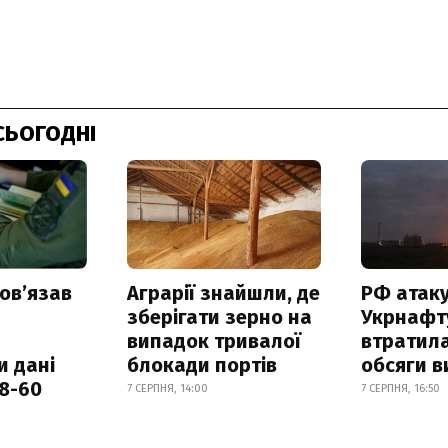
СЬОГОДНІ
овʼязав
Аграрії знайшли, де
РФ атак
зберігати зерно на
Укрнафту
випадок тривалої
втратила
и дані
блокади портів
обсяги в
18-60
7 СЕРПНЯ, 14:00
7 СЕРПНЯ, 16:50