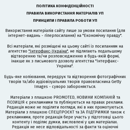
ПОЛІТИКА КОНФІДЕНЦІЙНОСТІ
ПРАВИЛА ВИКОРИСТАННЯ МАТЕРІАЛІВ УП
ПРИНЦИПИ І ПРАВИЛА РОБОТИ УП
Використання матеріалів сайту лише за умови посилання (для
інтернет-видань - гіперпосилання) на "Економічну правду".
Всі матеріали, які розміщені на цьому сайті із посиланням на
агентство
"Інтерфакс-Україна"
, не підлягають подальшому
відтворенню та/чи розповсюдженню в будь-якій формі,
інакше як з письмового дозволу агентства "Інтерфакс-
Україна".
Будь-яке копіювання, передрук та відтворення фотографічних
творів та/або аудіовізуальних творів правовласника Getty
Images - суворо забороняється.
Матеріали з плашкою PROMOTED, НОВИНИ КОМПАНІЙ та
ПОЗИЦІЯ є рекламними та публікуються на правах реклами.
Редакція може не поділяти погляди, які в них промотуються.
Матеріали з плашкою СПЕЦПРОЄКТ та ЗА ПІДТРИМКИ також є
рекламними, проте редакція бере участь у підготовці цього
контенту і поділяє думки, висловлені у цих матеріалах.
Редакція не несе відповідальності за факти та оціночні