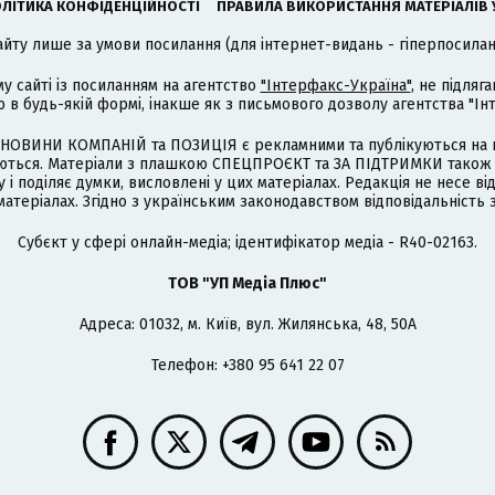
ЛІТИКА КОНФІДЕНЦІЙНОСТІ
ПРАВИЛА ВИКОРИСТАННЯ МАТЕРІАЛІВ 
айту лише за умови посилання (для інтернет-видань - гіперпосиланн
му сайті із посиланням на агентство
"Інтерфакс-Україна"
, не підля
 будь-якій формі, інакше як з письмового дозволу агентства "Ін
НОВИНИ КОМПАНІЙ та ПОЗИЦІЯ є рекламними та публікуються на п
туються. Матеріали з плашкою СПЕЦПРОЄКТ та ЗА ПІДТРИМКИ також
 і поділяє думки, висловлені у цих матеріалах. Редакція не несе ві
атеріалах. Згідно з українським законодавством відповідальність 
Cубєкт у сфері онлайн-медіа; ідентифікатор медіа - R40-02163.
ТОВ "УП Медіа Плюс"
Адреса: 01032, м. Київ, вул. Жилянська, 48, 50А
Телефон: +380 95 641 22 07