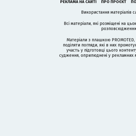
РЕКЛАМА НА САЙТІ
ПРО ПРОЄКТ
ПО
Використання матеріалів с
Всі матеріали, які розміщені на цьо
розповсюдженню в
Матеріали з плашкою PROMOTED, 
поділяти погляди, які в них промо
участь у підготовці цього контенту
судження, оприлюднені у рекламних м