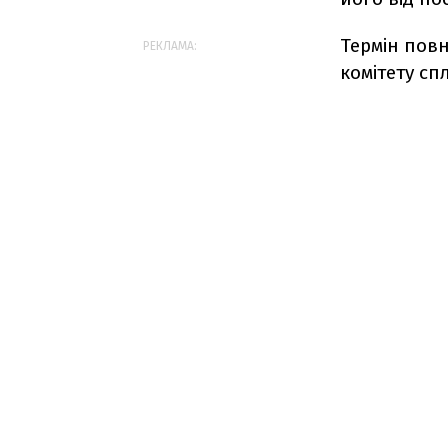
Термін пов
РЕКЛАМА:
комітету сп