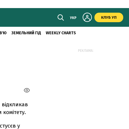
КЛУБ УП
УКР
В'Ю
ЗЕМЕЛЬНИЙ ГІД
WEEKLY CHARTS
РЕКЛАМА:
 відкликав
 комітету.
стусєв у