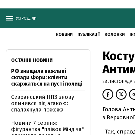
УСІ РОЗДІЛИ
НОВИНИ
ПУБЛІКАЦІЇ
КОЛОНКИ
ІН
Косту
ОСТАННІ НОВИНИ
Антим
РФ знищила важливі
склади Фори: клієнти
28 ЛИСТОПАДА 20
скаржаться на пусті полиці
Сизранський НПЗ знову
опинився під атакою:
Голова Анти
спалахнула пожежа
з Верховної
Новини 7 серпня:
фігурантка "плівок Міндіча"
"Так, справд