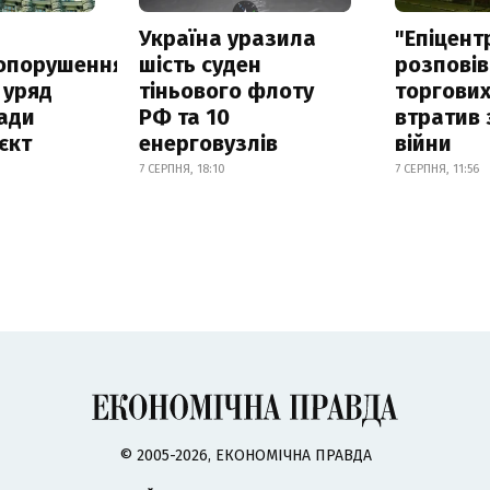
а
Україна уразила
"Епіцент
опорушення
шість суден
розповів
 уряд
тіньового флоту
торгових
ади
РФ та 10
втратив 
єкт
енерговузлів
війни
7 СЕРПНЯ, 18:10
7 СЕРПНЯ, 11:56
© 2005-2026, ЕКОНОМІЧНА ПРАВДА