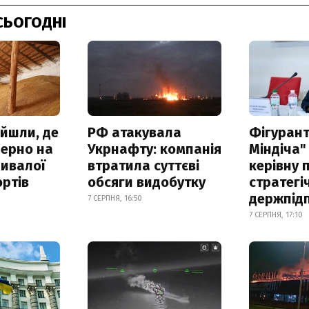
СЬОГОДНІ
айшли, де
РФ атакувала
Фігурант
зерно на
Укрнафту: компанія
Міндіча"
ривалої
втратила суттєві
керівну 
ртів
обсяги видобутку
стратегі
держпід
7 СЕРПНЯ, 16:50
7 СЕРПНЯ, 17:10