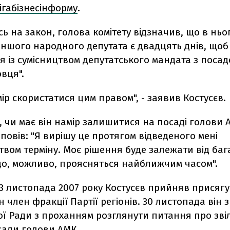
ігабізнесінформу
.
 на закон, голова комітету відзначив, що в нього
іншого народного депутата є двадцять днів, щоб
 із сумісництвом депутатського мандата з поса
вця".
мір скористатися цим правом", - заявив Костусєв.
 чи має він намір залишитися на посаді голови 
дповів: "Я вирішу це протягом відведеного мені
вом терміну. Моє рішення буде залежати від баг
що, можливо, проясняться найближчим часом".
23 листопада 2007 року Костусєв прийняв присяг
ін член фракції Партії регіонів. 30 листопада він 
ої Ради з проханням розглянути питання про зв
сади голови АМК.