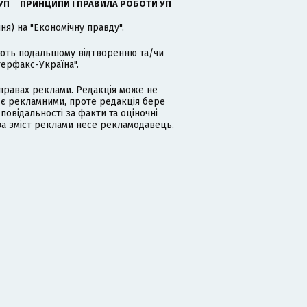
УП
ПРИНЦИПИ І ПРАВИЛА РОБОТИ УП
я) на "Економічну правду".
гають подальшому відтворенню та/чи
терфакс-Україна".
равах реклами. Редакція може не
 є рекламними, проте редакція бере
дповідальності за факти та оціночні
за зміст реклами несе рекламодавець.