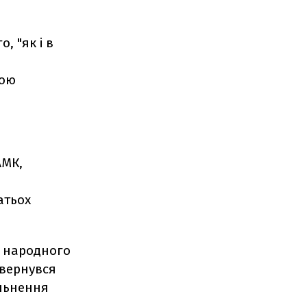
, "як і в
дою
АМК,
атьох
у народного
звернувся
ільнення