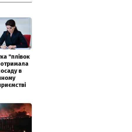
ка "плівок
 отримала
посаду в
чному
приємстві