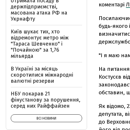
отримала посаду в
коментарі
Л
держпідприємстві,
масована атака РФ на
Посилаючись
Укрнафту
будь-якого 
Київ шукає тих, хто
визначитися
відремонтує метро між
держслужбо
"Тараса Шевченко" і
"Почайною" за 1,76
"І я маю на
мільярда
В Україні за місяць
На питання,
скоротилися міжнародні
Костусєв ві
валютні резерви
законодавст
обставин, 
НБУ покарав 21
фінустанову за порушення,
серед них Райффайзен
Як відомо, 
депутата, в
ВСІ НОВИНИ
до Верховн
його від по