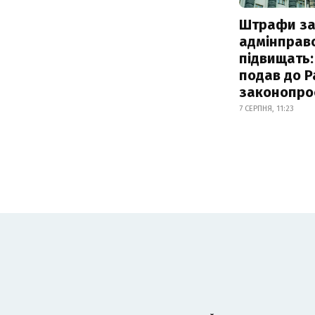
Штрафи з
адмінправ
підвищать:
подав до Р
законопро
7 СЕРПНЯ, 11:23