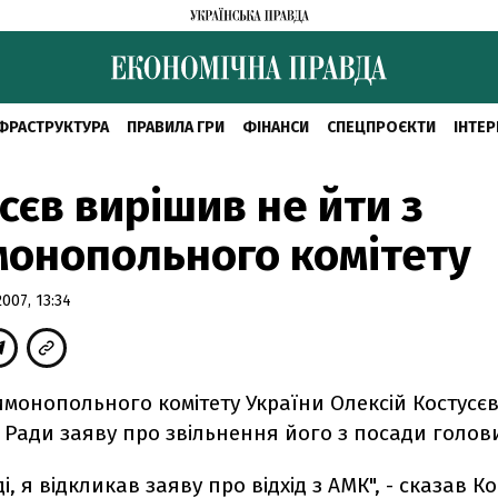
ФРАСТРУКТУРА
ПРАВИЛА ГРИ
ФІНАНСИ
СПЕЦПРОЄКТИ
ІНТЕР
сєв вирішив не йти з
онопольного комітету
07, 13:34
монопольного комітету України Олексій Костусєв
 Ради заяву про звільнення його з посади голови
і, я відкликав заяву про відхід з АМК", - сказав Ко