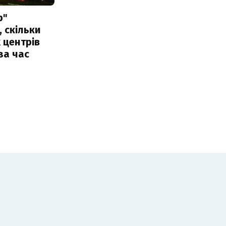
р"
, скільки
 центрів
за час