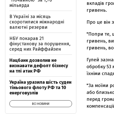
"Почайною" за 1,76
вкладів гр
мільярда
гривень.
В Україні за місяць
скоротилися міжнародні
Про це він 
валютні резерви
"Попри те, 
НБУ покарав 21
гривень, в
фінустанову за порушення,
гривень, во
серед них Райффайзен
Гулей зазна
Нацбанк дозволив не
визнавати дефолт бізнесу
обробку 53 
на тлі атак РФ
їхніми спад
Україна уразила шість суден
"За моїми р
тіньового флоту РФ та 10
або близько 
енерговузлів
перед гром
ВСІ НОВИНИ
компенсацій