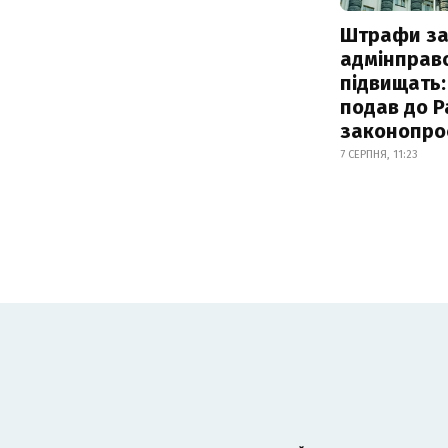
Штрафи з
адмінправ
підвищать:
подав до Р
законопро
7 СЕРПНЯ, 11:23