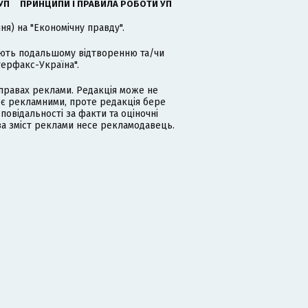
УП
ПРИНЦИПИ І ПРАВИЛА РОБОТИ УП
я) на "Економічну правду".
гають подальшому відтворенню та/чи
терфакс-Україна".
равах реклами. Редакція може не
 є рекламними, проте редакція бере
дповідальності за факти та оціночні
за зміст реклами несе рекламодавець.