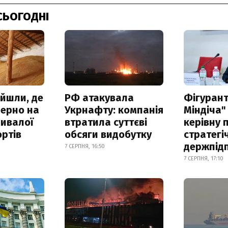
СЬОГОДНІ
айшли, де
РФ атакувала
Фігурант
зерно на
Укрнафту: компанія
Міндіча"
ривалої
втратила суттєві
керівну 
ртів
обсяги видобутку
стратегі
держпід
7 СЕРПНЯ, 16:50
7 СЕРПНЯ, 17:10