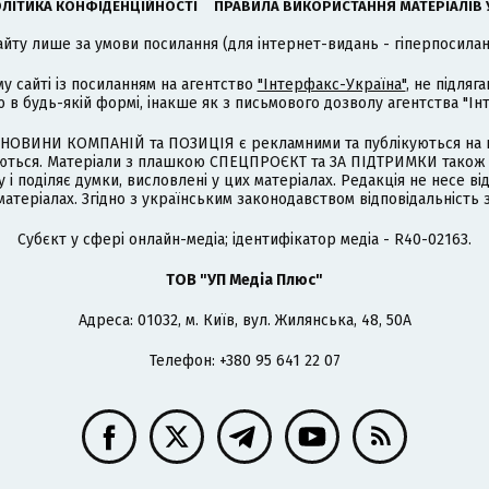
ЛІТИКА КОНФІДЕНЦІЙНОСТІ
ПРАВИЛА ВИКОРИСТАННЯ МАТЕРІАЛІВ 
айту лише за умови посилання (для інтернет-видань - гіперпосиланн
му сайті із посиланням на агентство
"Інтерфакс-Україна"
, не підля
 будь-якій формі, інакше як з письмового дозволу агентства "Ін
НОВИНИ КОМПАНІЙ та ПОЗИЦІЯ є рекламними та публікуються на п
туються. Матеріали з плашкою СПЕЦПРОЄКТ та ЗА ПІДТРИМКИ також
 і поділяє думки, висловлені у цих матеріалах. Редакція не несе ві
атеріалах. Згідно з українським законодавством відповідальність 
Cубєкт у сфері онлайн-медіа; ідентифікатор медіа - R40-02163.
ТОВ "УП Медіа Плюс"
Адреса: 01032, м. Київ, вул. Жилянська, 48, 50А
Телефон: +380 95 641 22 07