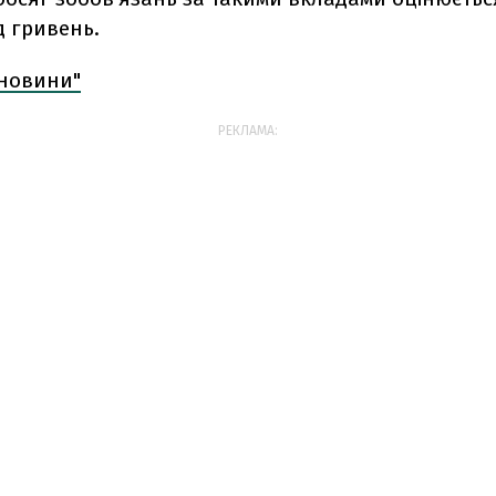
д гривень.
 новини"
РЕКЛАМА: