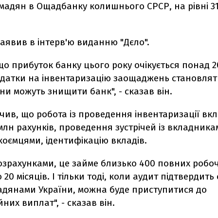
омадян в Ощадбанку колишнього СРСР, на рівні 3
заявив в інтерв'ю виданню "Дєло".
що прибуток банку цього року очікується понад 
идатки на інвентаризацію заощаджень становлят
ни можуть знищити банк", - сказав він.
чив, що робота із проведення інвентаризації вк
млн рахунків, проведення зустрічей із вкладника
коємцями, ідентифікацію вкладів.
озрахунками, це займе близько 400 повних робоч
20 місяців. І тільки тоді, коли аудит підтвердить
адянами України, можна буде приступитися до
них виплат", - сказав він.