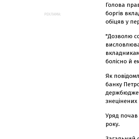
Голова пра
боргів вкл
РЕКЛАМА:
обіцяв у п
"Дозволю со
висловлюван
вкладникам
болісно й е
Як повідом
банку Петр
держбюджету
знецінених 
Уряд почав
року.
Загальний о