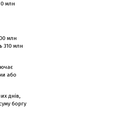
10 млн
200 млн
ь 310 млн
лючає
ми або
их днів,
 суму боргу