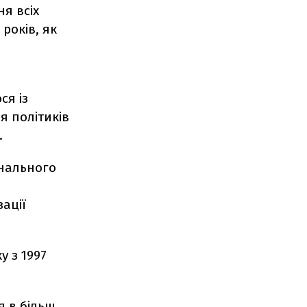
я всіх
років, як
ся із
 політиків
.
онального
ації
 з 1997
я в більш