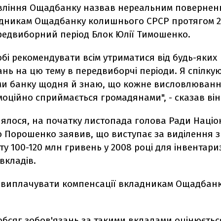
вління Ощадбанку назвав нереальним поверненн
адникам Ощадбанку колишнього СРСР протягом 2 
ередвиборний період Блок Юлії Тимошенко.
бі рекомендувати всім утриматися від будь-яких
ь на цю тему в передвиборчі періоди. Я спілкую
и банку щодня й знаю, що кожне висловлювання
моційно сприймається громадянами", - сказав він
лялося, на початку листопада голова Ради Наці
о Порошенко заявив, що виступає за виділення з
 100-120 млн гривень у 2008 році для інвентариз
вкладів.
 виплачувати компенсації вкладникам Ощадбанку
бсяг зобов'язань за такими вкладами оцінюєтьс