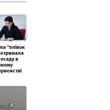
ка "плівок
 отримала
посаду в
чному
приємстві