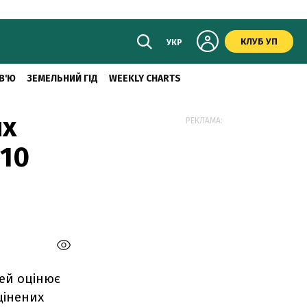
КЛУБ УП
УКР
В'Ю
ЗЕМЕЛЬНИЙ ГІД
WEEKLY CHARTS
их
РЕКЛАМА:
310
ей оцінює
цінених