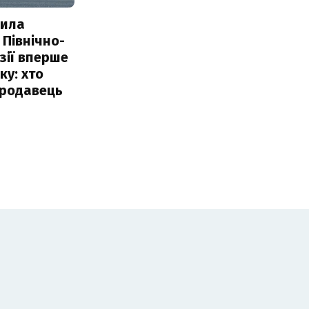
пила
 Північно-
Азії вперше
ку: хто
продавець