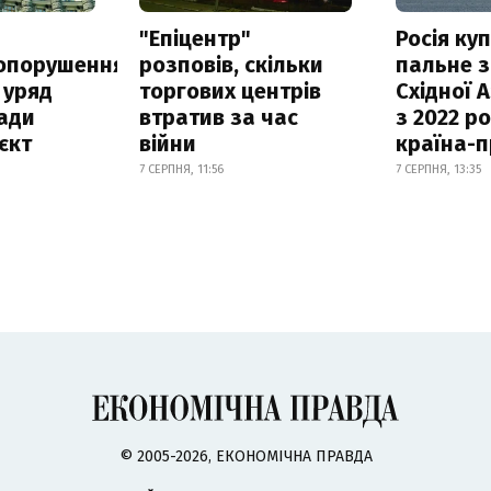
а
"Епіцентр"
Росія ку
опорушення
розповів, скільки
пальне з
 уряд
торгових центрів
Східної 
ади
втратив за час
з 2022 ро
єкт
війни
країна-
7 СЕРПНЯ, 11:56
7 СЕРПНЯ, 13:35
© 2005-2026, ЕКОНОМІЧНА ПРАВДА