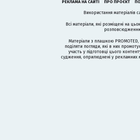
РЕКЛАМА НА САЙТІ
ПРО ПРОЄКТ
ПО
Використання матеріалів с
Всі матеріали, які розміщені на цьо
розповсюдженню в
Матеріали з плашкою PROMOTED, 
поділяти погляди, які в них промо
участь у підготовці цього контенту
судження, оприлюднені у рекламних м