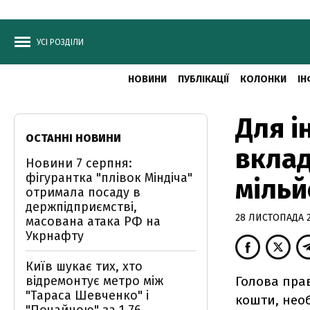
УСІ РОЗДІЛИ
НОВИНИ
ПУБЛІКАЦІЇ
КОЛОНКИ
ІН
Для і
ОСТАННІ НОВИНИ
вклад
Новини 7 серпня:
фігурантка "плівок Міндіча"
мільй
отримала посаду в
держпідприємстві,
28 ЛИСТОПАДА 20
масована атака РФ на
Укрнафту
Київ шукає тих, хто
відремонтує метро між
Голова пра
"Тараса Шевченко" і
кошти, необ