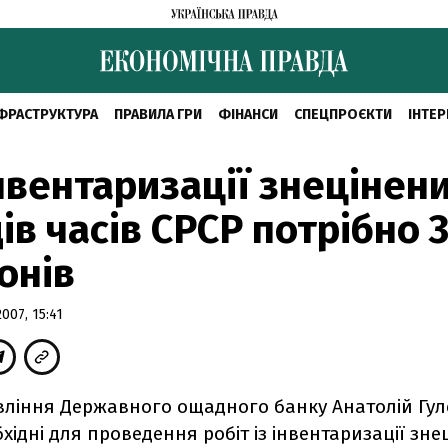
ФРАСТРУКТУРА
ПРАВИЛА ГРИ
ФІНАНСИ
СПЕЦПРОЄКТИ
ІНТЕР
нвентаризації знецінен
ів часів СРСР потрібно 
онів
07, 15:41
вління Державного ощадного банку Анатолій Гул
хідні для проведення робіт із інвентаризації зне