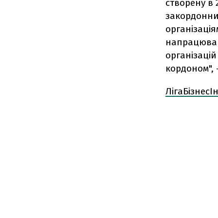
створену в 
закордонни
організація
напрацюван
організацій
кордоном", 
ЛігаБізнес