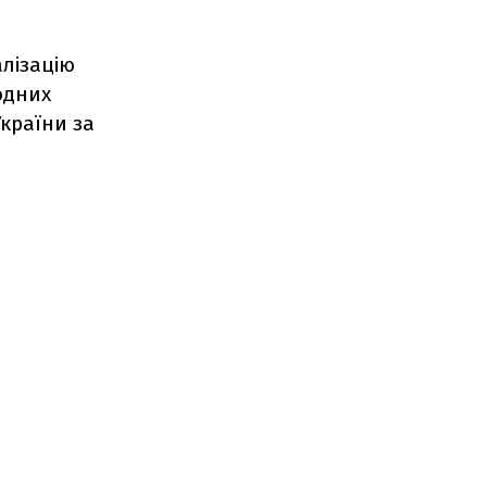
алізацію
одних
України за