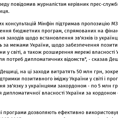
реду повідомив журналістам керівник прес-служ
иця.
их консультацій Мінфін підтримав пропозицію М
ення бюджетних програм, спрямованих на фіна
я заходів щодо встановлення зв'язків із україн
 за межами України, щодо забезпечення позит
їни у світі, а також розширення мережі власності 
ля потреб дипломатичних відомств", - сказав Де
Дещиці, на ці заходи витратять 50 млн грн, зокр
дтримки позитивного іміджу України у світі і про
я зв'язку з українцями закордоном - по 5 млн гр
 дипломатичної власності України за кордоном -
ні програми дозволяють ефективно використову