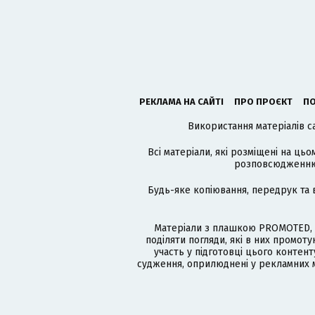
РЕКЛАМА НА САЙТІ
ПРО ПРОЄКТ
ПО
Використання матеріалів с
Всі матеріали, які розміщені на цьо
розповсюдженню в
Будь-яке копіювання, передрук та 
Матеріали з плашкою PROMOTED, 
поділяти погляди, які в них промо
участь у підготовці цього контенту
судження, оприлюднені у рекламних м