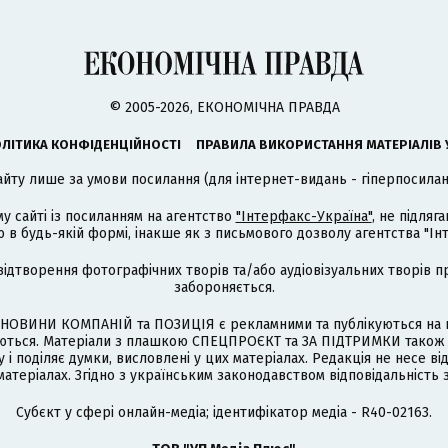
© 2005-2026, ЕКОНОМІЧНА ПРАВДА
ЛІТИКА КОНФІДЕНЦІЙНОСТІ
ПРАВИЛА ВИКОРИСТАННЯ МАТЕРІАЛІВ 
айту лише за умови посилання (для інтернет-видань - гіперпосиланн
му сайті із посиланням на агентство
"Інтерфакс-Україна"
, не підля
 будь-якій формі, інакше як з письмового дозволу агентства "Ін
відтворення фотографічних творів та/або аудіовізуальних творів п
забороняється.
НОВИНИ КОМПАНІЙ та ПОЗИЦІЯ є рекламними та публікуються на п
туються. Матеріали з плашкою СПЕЦПРОЄКТ та ЗА ПІДТРИМКИ також
 і поділяє думки, висловлені у цих матеріалах. Редакція не несе ві
атеріалах. Згідно з українським законодавством відповідальність 
Cубєкт у сфері онлайн-медіа; ідентифікатор медіа - R40-02163.