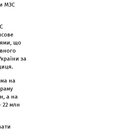
би МЗС
ЗС
нсове
цями, що
ивного
України за
щиця.
ема на
граму
н, а на
 22 млн
вати