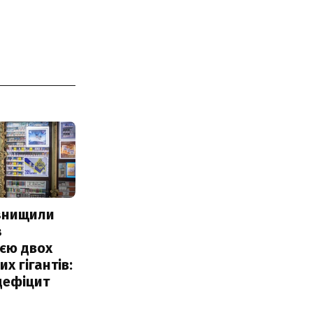
 знищили
з
єю двох
х гігантів:
дефіцит