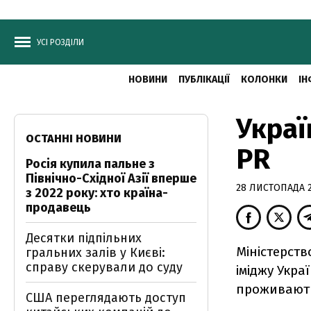
УСІ РОЗДІЛИ
НОВИНИ
ПУБЛІКАЦІЇ
КОЛОНКИ
ІН
Украї
ОСТАННІ НОВИНИ
PR
Росія купила пальне з
Північно-Східної Азії вперше
28 ЛИСТОПАДА 20
з 2022 року: хто країна-
продавець
Десятки підпільних
Міністерст
гральних залів у Києві:
справу скерували до суду
іміджу Украї
проживають
США переглядають доступ