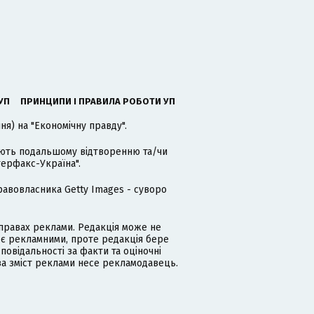
УП
ПРИНЦИПИ І ПРАВИЛА РОБОТИ УП
я) на "Економічну правду".
гають подальшому відтворенню та/чи
терфакс-Україна".
равовласника Getty Images - суворо
равах реклами. Редакція може не
 є рекламними, проте редакція бере
дповідальності за факти та оціночні
за зміст реклами несе рекламодавець.