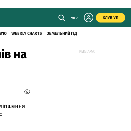
КЛУБ УП
УКР
В'Ю
WEEKLY CHARTS
ЗЕМЕЛЬНИЙ ГІД
ів на
РЕКЛАМА:
оліпшення
що