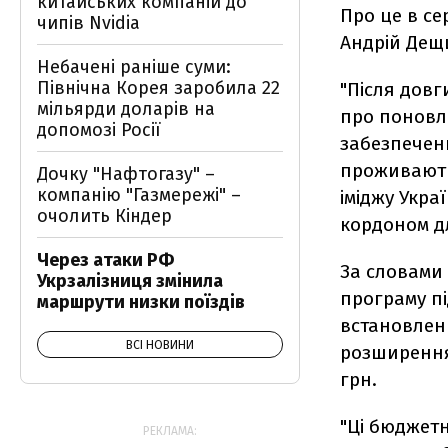
китайських компаній до
Про це в се
чипів Nvidia
Андрій Дещ
Небачені раніше суми:
Північна Корея заробила 22
"Після довг
мільярди доларів на
про поновл
допомозі Росії
забезпеченн
проживають
Дочку "Нафтогазу" –
компанію "Газмережі" –
іміджу Укра
очолить Кіндер
кордоном д
Через атаки РФ
За словами 
Укрзалізниця змінила
програму пі
маршрути низки поїздів
встановленн
ВСІ НОВИНИ
розширення
грн.
"Ці бюджет
РЕКЛАМА: