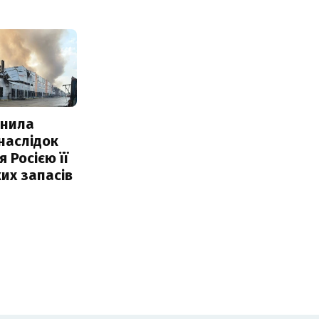
інила
наслідок
 Росією її
их запасів