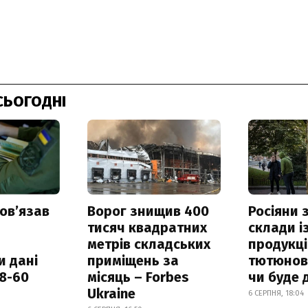
СЬОГОДНІ
овʼязав
Ворог знищив 400
Росіяни
тисяч квадратних
склади і
метрів складських
продукці
и дані
приміщень за
тютюнови
18-60
місяць – Forbes
чи буде 
Ukraine
6 СЕРПНЯ, 18:04