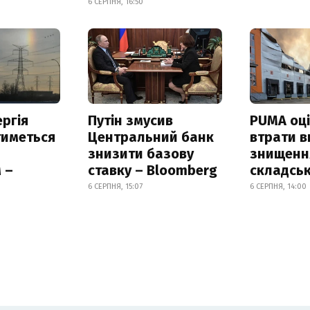
6 СЕРПНЯ, 16:50
ргія
Путін змусив
PUMA оц
тиметься
Центральний банк
втрати в
знизити базову
знищення
 –
ставку – Bloomberg
складськ
6 СЕРПНЯ, 15:07
6 СЕРПНЯ, 14:00