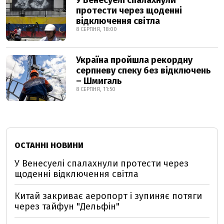
У Венесуелі спалахнули
протести через щоденні
відключення світла
8 СЕРПНЯ, 18:00
Україна пройшла рекордну
серпневу спеку без відключень
– Шмигаль
8 СЕРПНЯ, 11:50
ОСТАННІ НОВИНИ
У Венесуелі спалахнули протести через
щоденні відключення світла
Китай закриває аеропорт і зупиняє потяги
через тайфун "Дельфін"