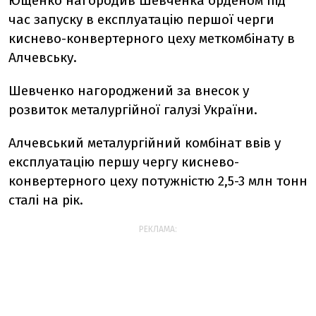
Ющенко нагородив Шевченка орденом під
час запуску в експлуатацію першої черги
киснево-конвертерного цеху меткомбінату в
Алчевську.
Шевченко нагороджений за внесок у
розвиток металургійної галузі України.
Алчевський металургійний комбінат ввів у
експлуатацію першу чергу киснево-
конвертерного цеху потужністю 2,5-3 млн тонн
сталі на рік.
РЕКЛАМА: