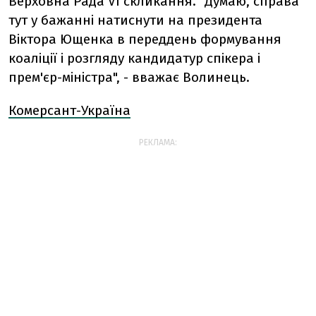
Верховна Рада VI скликання. "Думаю, справа
тут у бажанні натиснути на президента
Віктора Ющенка в переддень формування
коаліції і розгляду кандидатур спікера і
прем'єр-міністра", - вважає Волинець.
Комерсант-Україна
РЕКЛАМА: