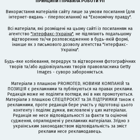
ПРИНЦИПИ І ПРАВИЛА РОБОТИ УП
Використання матеріалів сайту лише за умови посилання (для
інтернет-видань - гіперпосилання) на "Економічну правду".
Всі матеріали, які розміщені на цьому сайті із посиланням на
агентство
"Інтерфакс-Україна"
, не підлягають подальшому
відтворенню та/чи розповсюдженню в будь-якій формі,
інакше як з письмового дозволу агентства "Інтерфакс-
Україна".
Будь-яке копіювання, передрук та відтворення фотографічних
творів та/або аудіовізуальних творів правовласника Getty
Images - суворо забороняється.
Матеріали з плашкою PROMOTED, НОВИНИ КОМПАНІЙ та
ПОЗИЦІЯ є рекламними та публікуються на правах реклами.
Редакція може не поділяти погляди, які в них промотуються.
Матеріали з плашкою СПЕЦПРОЄКТ та ЗА ПІДТРИМКИ також є
рекламними, проте редакція бере участь у підготовці цього
контенту і поділяє думки, висловлені у цих матеріалах.
Редакція не несе відповідальності за факти та оціночні
судження, оприлюднені у рекламних матеріалах. Згідно з
українським законодавством відповідальність за зміст
реклами несе рекламодавець.