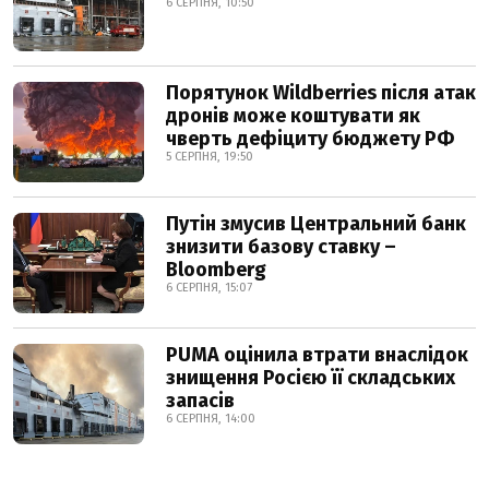
6 СЕРПНЯ, 10:50
Порятунок Wildberries після атак
дронів може коштувати як
чверть дефіциту бюджету РФ
5 СЕРПНЯ, 19:50
Путін змусив Центральний банк
знизити базову ставку –
Bloomberg
6 СЕРПНЯ, 15:07
PUMA оцінила втрати внаслідок
знищення Росією її складських
запасів
6 СЕРПНЯ, 14:00